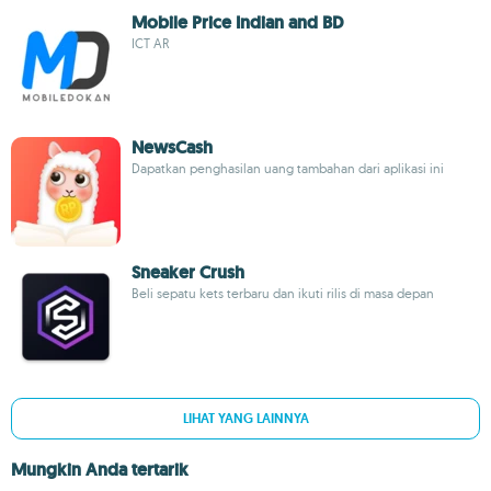
Mobile Price Indian and BD
ICT AR
NewsCash
Dapatkan penghasilan uang tambahan dari aplikasi ini
Sneaker Crush
Beli sepatu kets terbaru dan ikuti rilis di masa depan
LIHAT YANG LAINNYA
Mungkin Anda tertarik