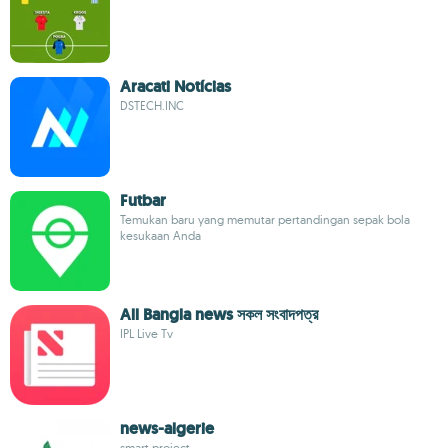
Aracati Notícias
DSTECH.INC
Futbar
Temukan baru yang memutar pertandingan sepak bola
kesukaan Anda
All Bangla news সকল সংবাদপত্র
IPL Live Tv
news-algerie
smart project