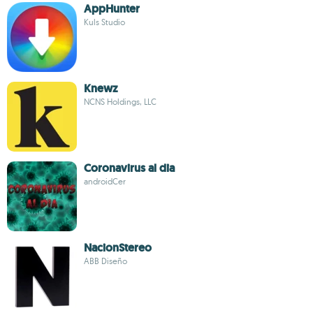
AppHunter
Kuls Studio
Knewz
NCNS Holdings, LLC
Coronavirus al dia
androidCer
NacionStereo
ABB Diseño