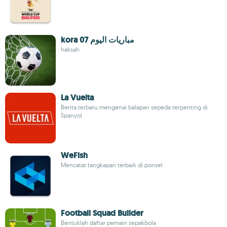
kora 07 مباريات اليوم
haksah
La Vuelta
Berita terbaru mengenai balapan sepeda terpenting di
Spanyol
WeFish
Mencatat tangkapan terbaik di ponsel
Football Squad Builder
Bentuklah daftar pemain sepakbola