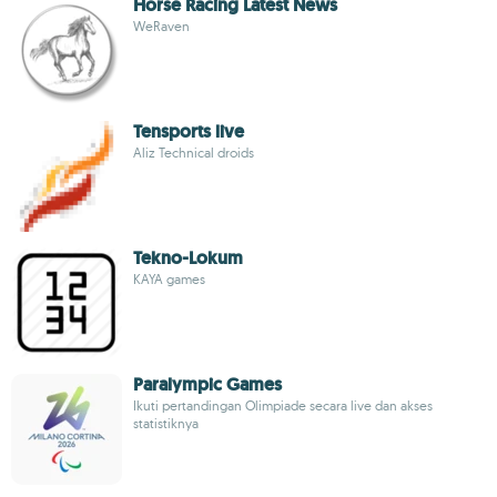
Horse Racing Latest News
WeRaven
Tensports live
Aliz Technical droids
Tekno-Lokum
KAYA games
Paralympic Games
Ikuti pertandingan Olimpiade secara live dan akses
statistiknya