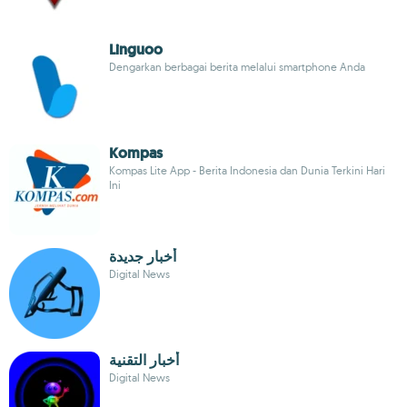
Linguoo
Dengarkan berbagai berita melalui smartphone Anda
Kompas
Kompas Lite App - Berita Indonesia dan Dunia Terkini Hari
Ini
أخبار جديدة
Digital News
أخبار التقنية
Digital News