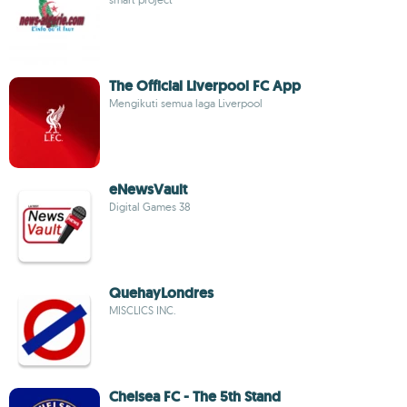
The Official Liverpool FC App
Mengikuti semua laga Liverpool
eNewsVault
Digital Games 38
QuehayLondres
MISCLICS INC.
Chelsea FC - The 5th Stand