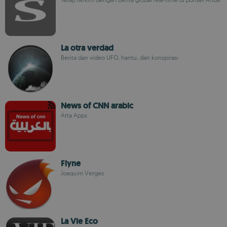
La otra verdad
Berita dan video UFO, hantu, dan konspirasi
News of CNN arabic
Atta Apps
Flyne
Joaquim Verges
La Vie Eco