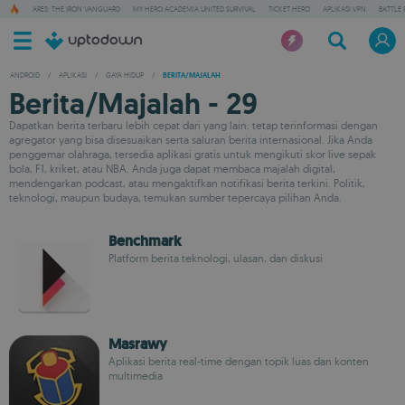
ARES: THE IRON VANGUARD
MY HERO ACADEMIA UNITED SURVIVAL
TICKET HERO
APLIKASI VPN
BATTLE 
ANDROID
/
APLIKASI
/
GAYA HIDUP
/
BERITA/MAJALAH
Berita/Majalah - 29
Dapatkan berita terbaru lebih cepat dari yang lain: tetap terinformasi dengan
agregator yang bisa disesuaikan serta saluran berita internasional. Jika Anda
penggemar olahraga, tersedia aplikasi gratis untuk mengikuti skor live sepak
bola, F1, kriket, atau NBA. Anda juga dapat membaca majalah digital,
mendengarkan podcast, atau mengaktifkan notifikasi berita terkini. Politik,
teknologi, maupun budaya, temukan sumber tepercaya pilihan Anda.
Benchmark
Platform berita teknologi, ulasan, dan diskusi
Masrawy
Aplikasi berita real-time dengan topik luas dan konten
multimedia