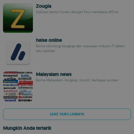
Zougla
Aplikasi berita Yunani dengan fitur membaca offline
heise online
Berita teknologi lengkap dan wawasan industri IT dalam
satu aplikasi
Malayalam news
Berita Malayalam: lengkap, intuitif, berbagai sumber
LIHAT YANG LAINNYA
Mungkin Anda tertarik