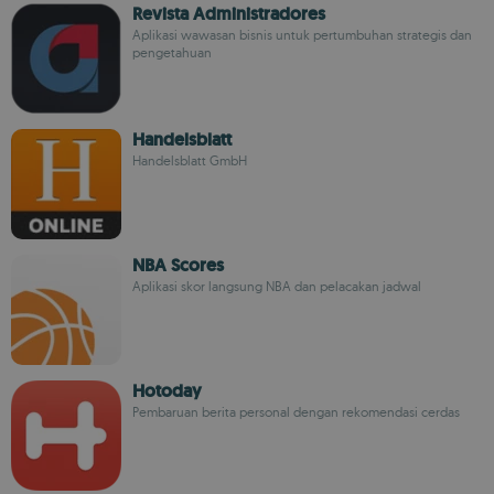
Revista Administradores
Aplikasi wawasan bisnis untuk pertumbuhan strategis dan
pengetahuan
Handelsblatt
Handelsblatt GmbH
NBA Scores
Aplikasi skor langsung NBA dan pelacakan jadwal
Hotoday
Pembaruan berita personal dengan rekomendasi cerdas