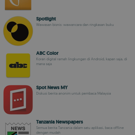
Spotlight
Wawasan bisnis: wawancara dan ringkasan buku
ABC Color
Koran digital ramah lingkungan di Android, kapan saja, di
mana saja
Spot News MY
Diskusi berita anonim untuk pembaca Malaysia
Tanzania Newspapers
Semua berita Tanzania dalam satu aplikasi, baca offline
dengan mudah