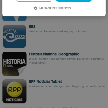
AudioNow Digital
ITALIAN
MANAGE PREFERENCES
SPANISH
ROMANIAN
BBS
Pembaruan berita nasional lengkap di Android
Historia National Geographic
Jelajahi sejarah kuno dengan gambar National Geographic
menakjubkan
RPP Noticias Tablet
Aplikasi berita Peru dengan radio langsung dan multimedia