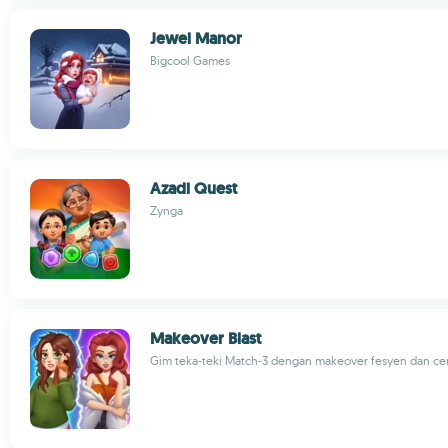
Jewel Manor
Bigcool Games
Azadi Quest
Zynga
Makeover Blast
Gim teka-teki Match-3 dengan makeover fesyen dan cer