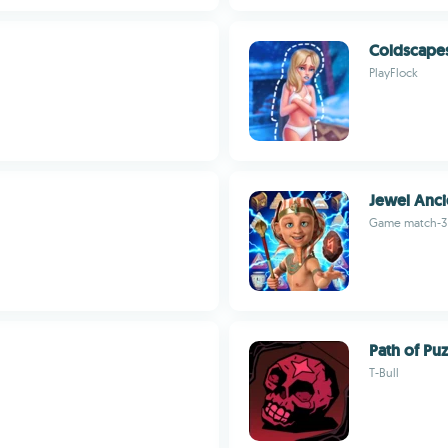
Coldscapes
PlayFlock
Jewel Anci
Game match-3 
Path of Puz
T-Bull