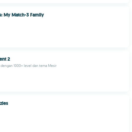
: My Match-3 Family
ent 2
dengan 1000+ level dan tema Mesir
zles