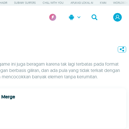
HADIR
SUBWAY SURFERS
CHILL WITH YOU
APLIKASI LOKAL AI
KWAI
WORLDBOX
me ini juga beragam karena tak lagi terbatas pada format
an berbasis giliran, dan ada pula yang tidak terkait dengan
an mencocokkan banyak elemen tanpa kerumitan.
 Merge