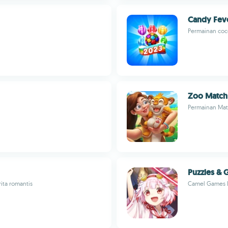
Candy Fev
Permainan coc
Zoo Match
Permainan Mat
Puzzles & G
ita romantis
Camel Games 