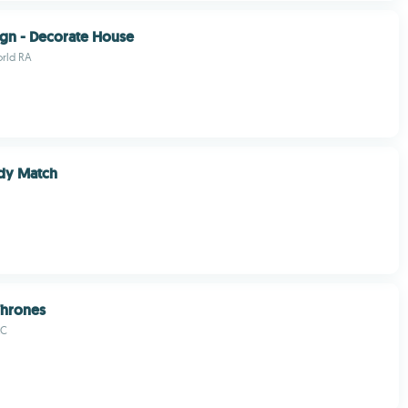
gn - Decorate House
rld RA
dy Match
Thrones
LC