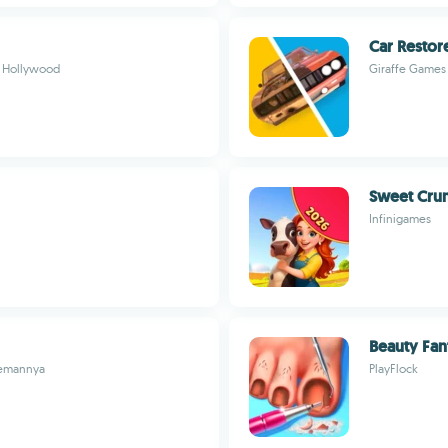
Car Restor
a Hollywood
Giraffe Games
Sweet Cru
Infinigames
Beauty Fan
temannya
PlayFlock