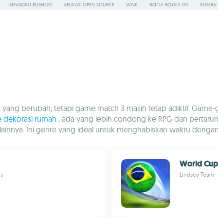
SENGOKU BUSHIDO
APLIKASI OPEN SOURCE
WINK
BATTLE ROYALE GD
SEGERA 
ng berubah, tetapi game match 3 masih tetap adiktif. Game-ga
e dekorasi rumah
, ada yang lebih condong ke RPG dan pertarung
ainnya. Ini genre yang ideal untuk menghabiskan waktu deng
World Cup
is
Lindsey Team