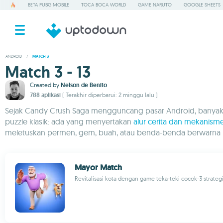
BETA PUBG MOBILE
TOCA BOCA WORLD
GAME NARUTO
GOOGLE SHEETS
ANDROID
/
MATCH 3
Match 3 - 13
Created by
Nelson de Benito
788 aplikasi
( Terakhir diperbarui: 2 minggu lalu )
Sejak Candy Crush Saga mengguncang pasar Android, banyak ya
puzzle klasik: ada yang menyertakan
alur cerita dan mekanism
meletuskan permen, gem, buah, atau benda-benda berwarna l
Mayor Match
Revitalisasi kota dengan game teka-teki cocok-3 strateg