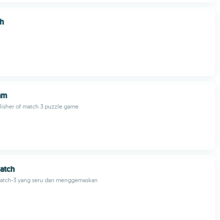
h
am
lisher of match 3 puzzle game
atch
atch-3 yang seru dan menggemaskan