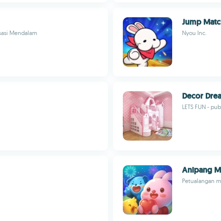
Jump Matc
sasi Mendalam
Nyou Inc.
Decor Dre
LETS FUN - pub
Anipang M
Petualangan m