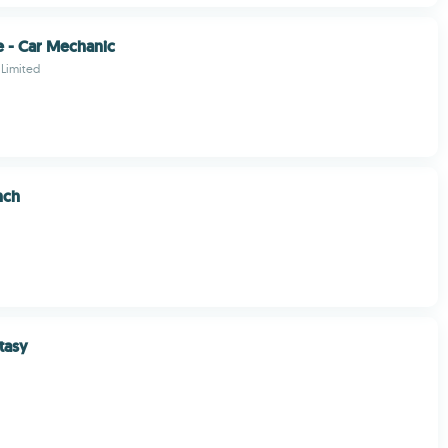
e - Car Mechanic
 Limited
nch
tasy