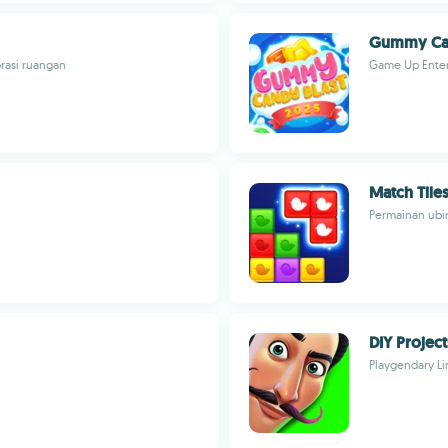
Gummy Can
rasi ruangan
Game Up Ente
Match Tile
Permainan ubin
DIY Project
Playgendary Li