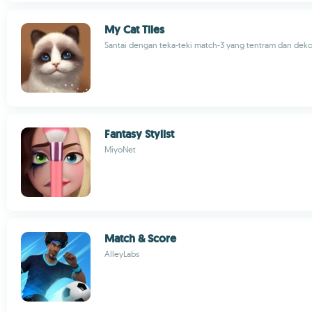
My Cat Tiles
Santai dengan teka-teki match-3 yang tentram dan deko
Fantasy Stylist
MiyoNet
Match & Score
AlleyLabs