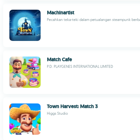
Machinartist
Pecahkan teka-teki dalam petualangan steampunk berba
Match Cafe
P.D. PLAYGENES INTERNATIONAL LIMITED
Town Harvest: Match 3
Higgs Studio