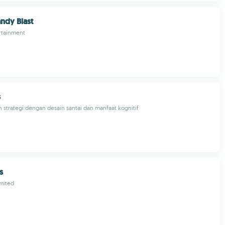
dy Blast
rtainment
s
 strategi dengan desain santai dan manfaat kognitif
s
mited