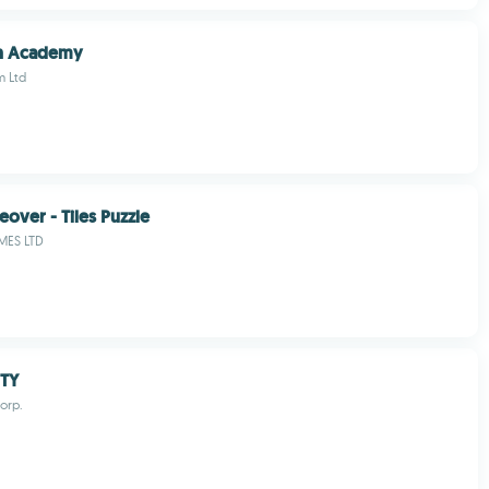
h Academy
m Ltd
ver - Tiles Puzzle
MES LTD
TY
orp.