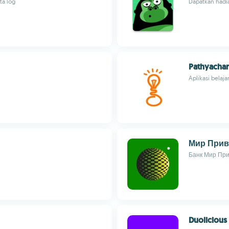
ta log
Dapatkan hadia
Pathyacha
Aplikasi belaj
Мир Прив
Банк Мир При
Duolicious