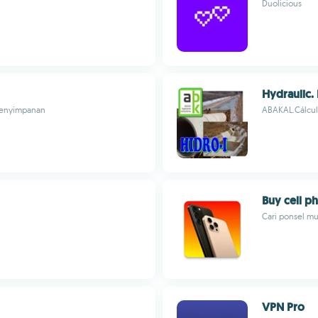
Duolicious
Hydraulic.
 penyimpanan
ABAKAL.Cálculo
Buy cell p
Cari ponsel m
VPN Pro