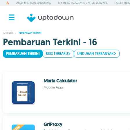
ARES: THE IRON VANGUARD
MY HERO ACADEMIA UNITED SURVIVAL
TICKET HER
ANDROID
/
PEMBARUAN TERKINI
Pembaruan Terkini - 16
PEMBARUAN TERKINI
RILIS TERBARU
UNDUHAN TERBANYAK
Marla Calculator
Mobilia Apps
GriProxy