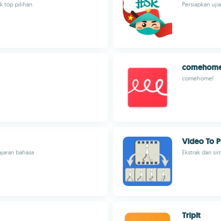
k top pilihan
Persiapkan uji
comehome
comehome!
Video To P
ajaran bahasa
Ekstrak dan si
TripIt