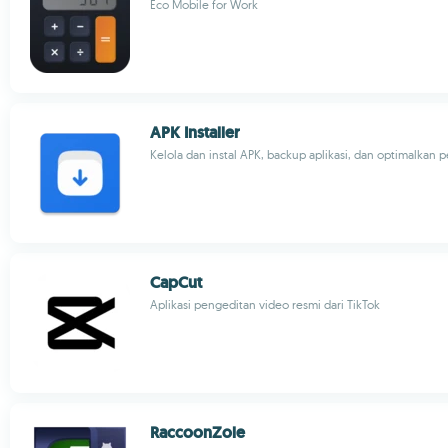
Eco Mobile for Work
APK Installer
Kelola dan instal APK, backup aplikasi, dan optimalkan
CapCut
Aplikasi pengeditan video resmi dari TikTok
RaccoonZole