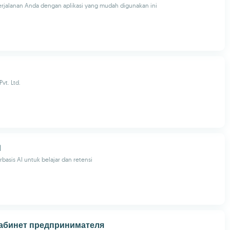
rjalanan Anda dengan aplikasi yang mudah digunakan ini
vt. Ltd.
d
rbasis AI untuk belajar dan retensi
абинет предпринимателя