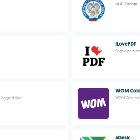
ФНС России
iLovePDF
Segala perala
WOM Colo
 harga diskon
WOM Colombi
aGesic