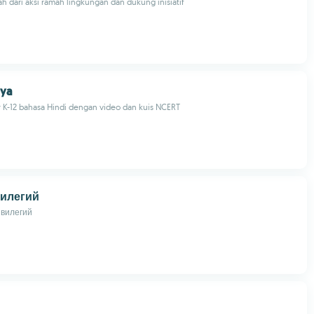
h dari aksi ramah lingkungan dan dukung inisiatif
rya
ar K-12 bahasa Hindi dengan video dan kuis NCERT
илегий
вилегий