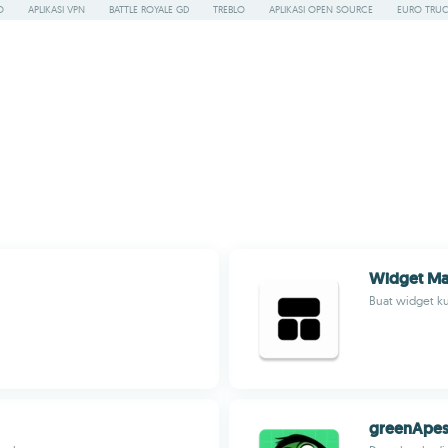
O
APLIKASI VPN
BATTLE ROYALE GD
TREBLO
APLIKASI OPEN SOURCE
EURO TRUC
Widget Ma
Buat widget k
greenApe