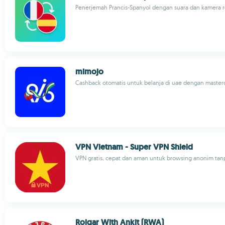
Penerjemah Prancis-Spanyol dengan suara dan kamera r
mimojo
Cashback otomatis untuk belanja di uae dengan masterc
VPN Vietnam - Super VPN Shield
VPN gratis, cepat dan aman untuk browsing anonim tan
Rojgar With Ankit (RWA)