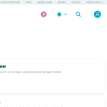
K SIMULATOR 2026
WINK
SEGERA HADIR
ZOOBA
EMOCHI
APLIKASI LOKAL AI
ker
ustom untuk layar utama Android dengan mudah
s