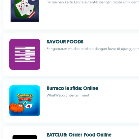
Permainan kartu Latvia autentik dengan mode unik dan
SAVOUR FOODS
Pengantaran mudah aneka hidangan lezat di ujung jarim
Burraco la sfida: Online
WhatWapp Entertainment
EATCLUB: Order Food Online