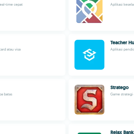
eal-time cepat
Aplikasi kesel
Teacher H
ard atau visa
Aplikasi pend
Stratego
pa batas
Game strategi
Relax Bank