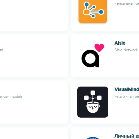
Rencanakan pe
Aisle
im
Aisle Network P
VisualMin
 dengan mudah
Peta pikiran be
Личный к