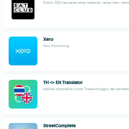
Diskon 30% tiap pesan antar makanan, tanpa ribet, mere
Xero
Xero Accounting
TH <> EN Translator
Aplikasi terjemahan instan Thailand-Inggris dan pembel
Street­Complete