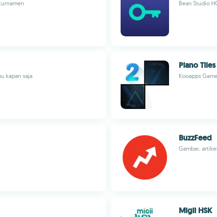
 turnamen
Bean Studio H
Piano Tiles
u kapan saja
Kooapps Games
BuzzFeed
Gambar, artike
Migii HSK