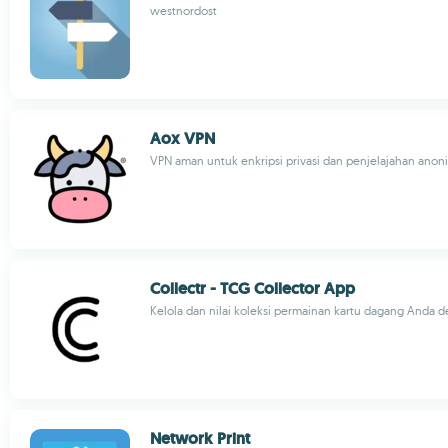
westnordost
Aox VPN
VPN aman untuk enkripsi privasi dan penjelajahan anon
Collectr - TCG Collector App
Kelola dan nilai koleksi permainan kartu dagang Anda
Network Print