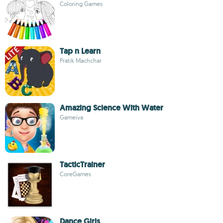
Coloring Games
Tap n Learn
Pratik Machchar
Amazing Science With Water
Gameiva
TacticTrainer
CoreGames
Dance Girls