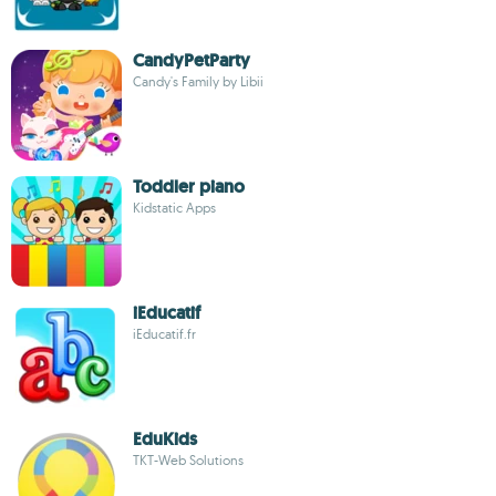
CandyPetParty
Candy's Family by Libii
Toddler piano
Kidstatic Apps
iEducatif
iEducatif.fr
EduKids
TKT-Web Solutions