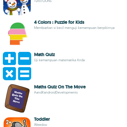
TutoTOONS
4 Colors : Puzzle for Kids
Membiarkan si kecil menguji kemampuan berpikirnya
Math Quiz
Uji kemampuan matematika Anda
Maths Quiz On The Move
AandKandroidDevelopments
Toddler
Weedoo