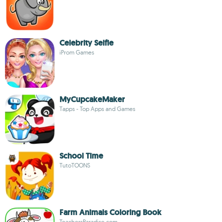
Celebrity Selfie
iProm Games
MyCupcakeMaker
Tapps - Top Apps and Games
School Time
TutoTOONS
Farm Animals Coloring Book
TeachersParadise.com