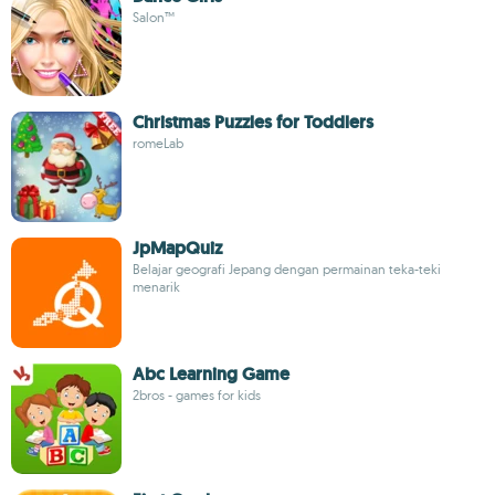
Salon™
Christmas Puzzles for Toddlers
romeLab
JpMapQuiz
Belajar geografi Jepang dengan permainan teka-teki
menarik
Abc Learning Game
2bros - games for kids