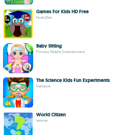
Games For Kids HD Free
HuskyDev
Baby Sitting
Princess Mobile Entertainment
The Science Kids Fun Experiments
Gameiva
World Citizen
lammar