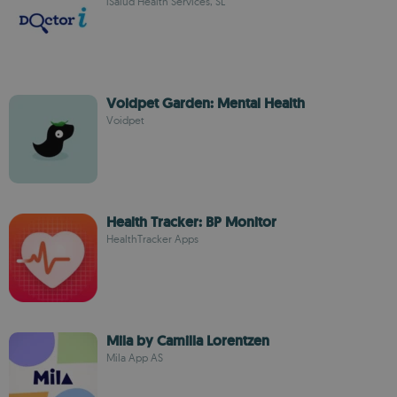
iSalud Health Services, SL
Voidpet Garden: Mental Health
Voidpet
Health Tracker: BP Monitor
HealthTracker Apps
Mila by Camilla Lorentzen
Mila App AS