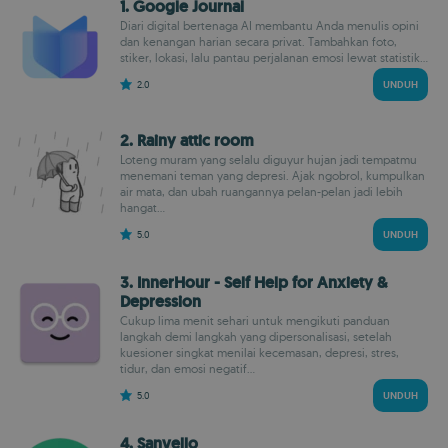
1. Google Journal
Diari digital bertenaga AI membantu Anda menulis opini
dan kenangan harian secara privat. Tambahkan foto,
stiker, lokasi, lalu pantau perjalanan emosi lewat statistik...
2.0
UNDUH
2. Rainy attic room
Loteng muram yang selalu diguyur hujan jadi tempatmu
menemani teman yang depresi. Ajak ngobrol, kumpulkan
air mata, dan ubah ruangannya pelan-pelan jadi lebih
hangat...
5.0
UNDUH
3. InnerHour - Self Help for Anxiety &
Depression
Cukup lima menit sehari untuk mengikuti panduan
langkah demi langkah yang dipersonalisasi, setelah
kuesioner singkat menilai kecemasan, depresi, stres,
tidur, dan emosi negatif...
5.0
UNDUH
4. Sanvello