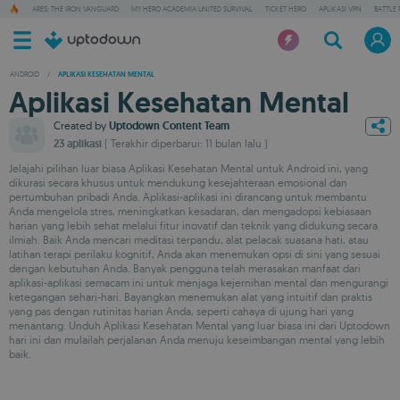
ARES: THE IRON VANGUARD
MY HERO ACADEMIA UNITED SURVIVAL
TICKET HERO
APLIKASI VPN
BATTLE 
ANDROID
/
APLIKASI KESEHATAN MENTAL
Aplikasi Kesehatan Mental
Created by
Uptodown Content Team
23 aplikasi
( Terakhir diperbarui: 11 bulan lalu )
Jelajahi pilihan luar biasa Aplikasi Kesehatan Mental untuk Android ini, yang
dikurasi secara khusus untuk mendukung kesejahteraan emosional dan
pertumbuhan pribadi Anda. Aplikasi-aplikasi ini dirancang untuk membantu
Anda mengelola stres, meningkatkan kesadaran, dan mengadopsi kebiasaan
harian yang lebih sehat melalui fitur inovatif dan teknik yang didukung secara
ilmiah. Baik Anda mencari meditasi terpandu, alat pelacak suasana hati, atau
latihan terapi perilaku kognitif, Anda akan menemukan opsi di sini yang sesuai
dengan kebutuhan Anda. Banyak pengguna telah merasakan manfaat dari
aplikasi-aplikasi semacam ini untuk menjaga kejernihan mental dan mengurangi
ketegangan sehari-hari. Bayangkan menemukan alat yang intuitif dan praktis
yang pas dengan rutinitas harian Anda, seperti cahaya di ujung hari yang
menantang. Unduh Aplikasi Kesehatan Mental yang luar biasa ini dari Uptodown
hari ini dan mulailah perjalanan Anda menuju keseimbangan mental yang lebih
baik.