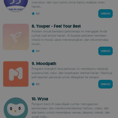
instruktur, dan tips nutrisi untuk bantu redakan stres
harian...
5.0
UNDUH
8. Youper - Feel Your Best
Asisten virtual berbasis psikoterapi ini mengajak Anda
curhat soal emosi harian. AI buatan psikiater memberi
check-in mood, saran menenangkan, dan rekomendasi
musik...
5.0
UNDUH
9. Moodpath
Program interaktif dua pekanan ini membantu melacak
suasana hati, tidur, dan kesehatan mental harian. Hasilnya
jadi laporan personal untuk dibagikan ke terapis...
5.0
UNDUH
10. Wysa
Penguin kecil AI siap diajak curhat, mengajukan
pertanyaan, lalu merekomendasikan latihan, video, dan
alat bantu untuk meredakan cemas, depresi, marah, dan
susah tidur...