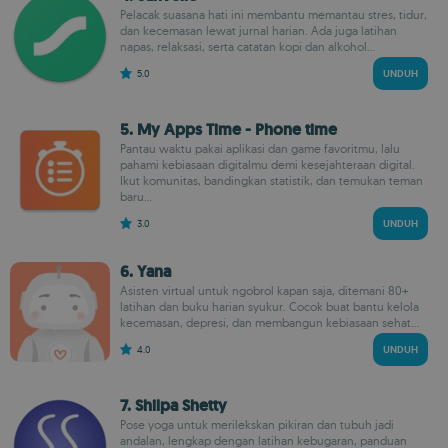
Pelacak suasana hati ini membantu memantau stres, tidur,
dan kecemasan lewat jurnal harian. Ada juga latihan
napas, relaksasi, serta catatan kopi dan alkohol...
5.0
UNDUH
5. My Apps Time - Phone time
Pantau waktu pakai aplikasi dan game favoritmu, lalu
pahami kebiasaan digitalmu demi kesejahteraan digital.
Ikut komunitas, bandingkan statistik, dan temukan teman
baru...
3.0
UNDUH
6. Yana
Asisten virtual untuk ngobrol kapan saja, ditemani 80+
latihan dan buku harian syukur. Cocok buat bantu kelola
kecemasan, depresi, dan membangun kebiasaan sehat...
4.0
UNDUH
7. Shilpa Shetty
Pose yoga untuk merilekskan pikiran dan tubuh jadi
andalan, lengkap dengan latihan kebugaran, panduan