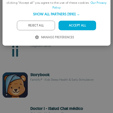
clicking “Accept all” you agree to the use of these cookies.
Our Privacy
I am
Policy
FRENCH
Monkey Taps
SHOW ALL PARTNERS
(1910) →
GERMAN
PORTUGUESE
REJECT ALL
ACCEPT ALL
ITALIAN
MANAGE PREFERENCES
Maiia
SPANISH
Cegedim Santé
ROMANIAN
Storybook
Familify® - Kids Sleep Health & Early Stimulation
Doctor i - iSalud Chat médico