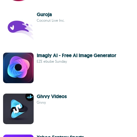
Guroja
Coconut Live Inc.
Imagly AI - Free AI Image Generator
EZE ebube Sunday
Givvy Videos
Givvy