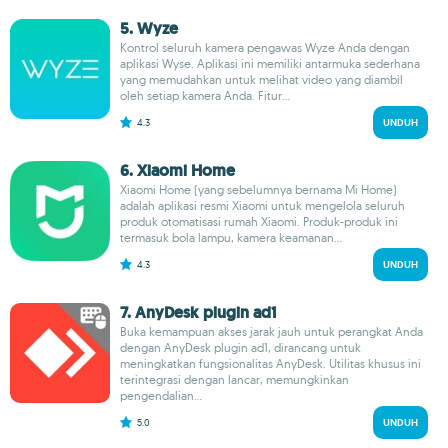
5. Wyze
Kontrol seluruh kamera pengawas Wyze Anda dengan
aplikasi Wyse. Aplikasi ini memiliki antarmuka sederhana
yang memudahkan untuk melihat video yang diambil
oleh setiap kamera Anda. Fitur...
4.3
UNDUH
6. Xiaomi Home
Xiaomi Home (yang sebelumnya bernama Mi Home)
adalah aplikasi resmi Xiaomi untuk mengelola seluruh
produk otomatisasi rumah Xiaomi. Produk-produk ini
termasuk bola lampu, kamera keamanan...
4.3
UNDUH
7. AnyDesk plugin ad1
Buka kemampuan akses jarak jauh untuk perangkat Anda
dengan AnyDesk plugin ad1, dirancang untuk
meningkatkan fungsionalitas AnyDesk. Utilitas khusus ini
terintegrasi dengan lancar, memungkinkan
pengendalian...
5.0
UNDUH