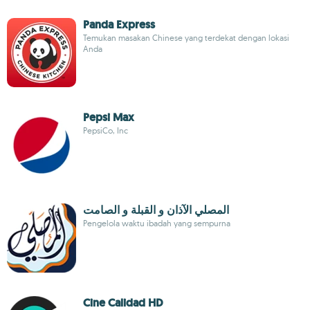
Panda Express
Temukan masakan Chinese yang terdekat dengan lokasi
Anda
Pepsi Max
PepsiCo, Inc
المصلي الآذان و القبلة و الصامت
Pengelola waktu ibadah yang sempurna
Cine Calidad HD