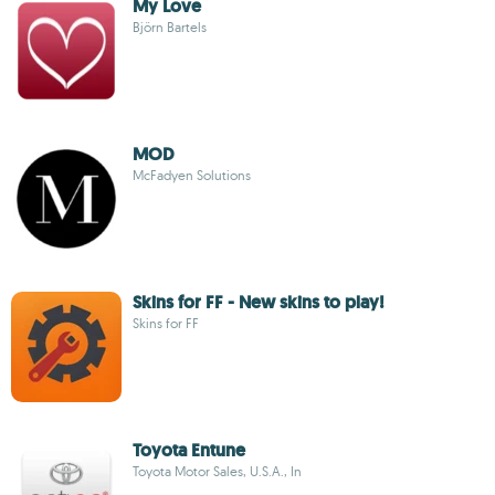
My Love
Björn Bartels
MOD
McFadyen Solutions
Skins for FF - New skins to play!
Skins for FF
Toyota Entune
Toyota Motor Sales, U.S.A., In