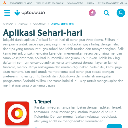
SUIKODEN STAR LEAP
ARES: THE IRON VANGUARD
GAME ALKIMIA
TREBLO
MY HERO ACADEMIA UNITED 
ANDROID
/
APLIKASI
/
GAYA HIDUP
/
APLIKASI SEHARI-HARI
Aplikasi Sehari-hari
Jelajahi dunia aplikasi Aplikasi Sehari-hari di perangkat Androidmu. Pilihan ini
sempurna untuk siapa saja yang ingin meningkatkan gaya hidup dengan alat
dan tips yang membuat tugas sehari-hari lebih mudah dan menyenangkan. Baik
kamu tertarik untuk mengatur kalender, menemukan resep baru, atau mencari
saran kesejahteraan, aplikasi ini memiliki yang kamu butuhkan. Lebih baik lagi,
daftar ini sering mencakup aplikasi yang terintegrasi dengan layanan lain di
Android, membuatnya serbaguna dan mudah digunakan. Selain itu, kamu juga
akan menemukan opsi untuk mempersonalisasi perangkat sesuai dengan
preferensimu yang unik. Unduh dari Uptodown dan mulailah mengubah
pengalaman Android milikmu bersama koleksi ini—siap untuk mengeksplor dan
melihat apa yang bisa kamu capai?
1. Terpel
Rasakan integrasi tanpa hambatan dengan aplikasi Terpel,
temanmu untuk menavigasi stasiun layanan di seluruh
Kolombia. Dengan memanfaatkan kekuatan geolokasi,
alat yang andal ini menghadirkan kemudahan...