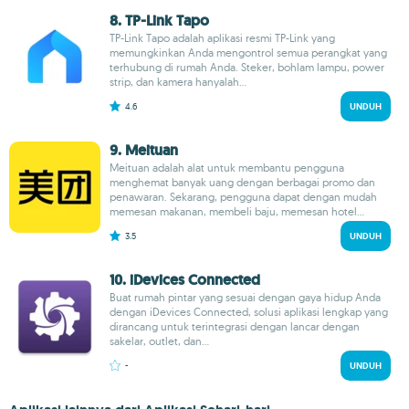
8. TP-Link Tapo
TP-Link Tapo adalah aplikasi resmi TP-Link yang
memungkinkan Anda mengontrol semua perangkat yang
terhubung di rumah Anda. Steker, bohlam lampu, power
strip, dan kamera hanyalah...
4.6
UNDUH
9. Meituan
Meituan adalah alat untuk membantu pengguna
menghemat banyak uang dengan berbagai promo dan
penawaran. Sekarang, pengguna dapat dengan mudah
memesan makanan, membeli baju, memesan hotel...
3.5
UNDUH
10. iDevices Connected
Buat rumah pintar yang sesuai dengan gaya hidup Anda
dengan iDevices Connected, solusi aplikasi lengkap yang
dirancang untuk terintegrasi dengan lancar dengan
sakelar, outlet, dan...
-
UNDUH