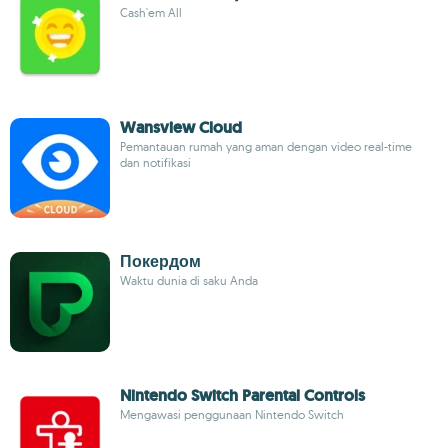
Cash'em All
Wansview Cloud
Pemantauan rumah yang aman dengan video real-time
dan notifikasi
Покердом
Waktu dunia di saku Anda
Nintendo Switch Parental Controls
Mengawasi penggunaan Nintendo Switch