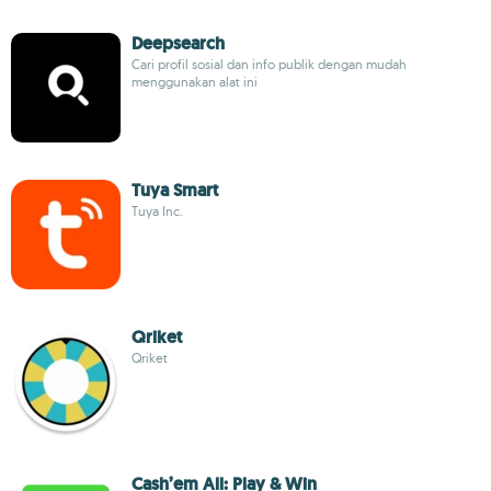
Deepsearch
Cari profil sosial dan info publik dengan mudah
menggunakan alat ini
Tuya Smart
Tuya Inc.
Qriket
Qriket
Cash’em All: Play & Win