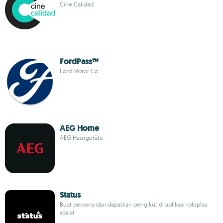
Cine Calidad
FordPass™
Ford Motor Co.
AEG Home
AEG Hausgeräte
Status
Buat persona dan dapatkan pengikut di aplikasi roleplay
sosial