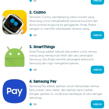
5.0
UNDUH
2. Cozmo
Temukan Cozmo, pendamping robot inovatif yang
dirancang untuk menghadirkan pesona futuristik dari
dunia sinema langsung ke genggaman Anda. Robot
canggih ini memiliki kepribadian dinamis yang...
4.0
UNDUH
3. Smart​Things
SmartThings adalah sebuah alat praktis untuk semua
orang yang mempunyai lebih dari satu perangkat
Samsung. Jika Anda memiliki perangkat elektronik
Samsung dan ingin mengelola operasi...
4.6
UNDUH
4. Samsung Pay
Samsung Pay adalah aplikasi untuk menyimpan semua
kartu kredit, kartu debit, dan bahkan kartu hadiah.
Dengan aplikasi ini, Anda bisa membayar di toko dengan
teknologi...
3.9
UNDUH