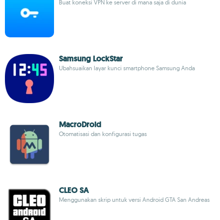
Buat koneksi VPN ke server di mana saja di dunia
Samsung LockStar
Ubahsuaikan layar kunci smartphone Samsung Anda
MacroDroid
Otomatisasi dan konfigurasi tugas
CLEO SA
Menggunakan skrip untuk versi Android GTA San Andreas