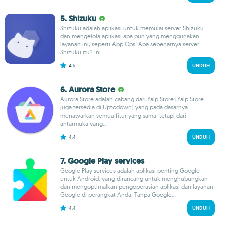
5. Shizuku
Shizuku adalah aplikasi untuk memulai server Shizuku
dan mengelola aplikasi apa pun yang menggunakan
layanan ini, seperti App Ops. Apa sebenarnya server
Shizuku itu? Ini...
4.5
UNDUH
6. Aurora Store
Aurora Store adalah cabang dari Yalp Store (Yalp Store
juga tersedia di Uptodown) yang pada dasarnya
menawarkan semua fitur yang sama, tetapi dari
antarmuka yang...
4.4
UNDUH
7. Google Play services
Google Play services adalah aplikasi penting Google
untuk Android, yang dirancang untuk menghubungkan
dan mengoptimalkan pengoperasian aplikasi dan layanan
Google di perangkat Anda. Tanpa Google...
4.4
UNDUH