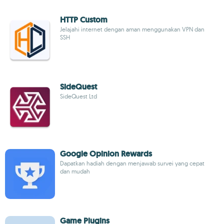
HTTP Custom
Jelajahi internet dengan aman menggunakan VPN dan
SSH
SideQuest
SideQuest Ltd
Google Opinion Rewards
Dapatkan hadiah dengan menjawab survei yang cepat
dan mudah
Game Plugins