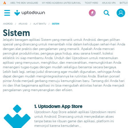
ARES: THE IRON VANGUARD
MY HERO ACADEMIA UNITED SURVIVAL
TICKET HERO
APLIKASI VPN
BATTLE 
ANDROID
/
APLIKASI
/
ALAT BANTU
/
SISTEM
Sistem
Jelajahi beragam aplikasi Sistem yang menarik untuk Android, dengan pilihan
spesial yang dirancang untuk menambah nilai dalam kehidupan sehari-hari Anda
dengan alat praktis dan pengalaman yang menarik. Apakah Anda mencari
peningkat produktivitas, pengaya gaya hidup, atau sarana kreatif, koleksi
eklektik ini siap membantu Anda. Unduh dari Uptodown untuk menemukan
aplikasi yang menyusun, menghibur, dan mencerahkan, memungkinkan Anda
menangani tugas-tugas dengan mudah sekaligus bersantai secara bergaya.
Lebih baik lagi, setiap judul dirancang agar mudah digunakan, sehingga Anda
dapat dengan mudah mengintegrasikannya ke rutinitas Anda. Biarkan ponsel
pintar Anda menjadi gerbang menuju kemungkinan baru. Tantang diri Anda hari
ini dan lihat bagaimana aplikasi ini bisa mengubah aktivitas harian Anda menjadi
pengalaman yang menyenangkan dan efisien.
1. Uptodown App Store
Uptodown App Store adalah aplikasi Uptodown resmi
untuk Android. Dirancang untuk menyediakan akses
tanpa batas ke ribuan game dan aplikasi, platform ini
menonjol karena kemudahan...