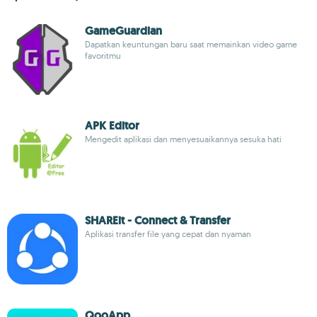
GameGuardian
Dapatkan keuntungan baru saat memainkan video game
favoritmu
APK Editor
Mengedit aplikasi dan menyesuaikannya sesuka hati
SHAREit - Connect & Transfer
Aplikasi transfer file yang cepat dan nyaman
QooApp