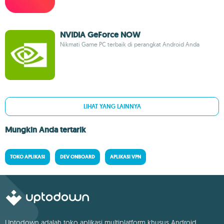
NVIDIA GeForce NOW
Nikmati Game PC terbaik di perangkat Android Anda
LIHAT YANG LAINNYA
Mungkin Anda tertarik
TOKO APLIKASI
DEV ONBOARD
APLIKASI VPN
Uptodown adalah toko aplikasi multiplatform khusus Android.