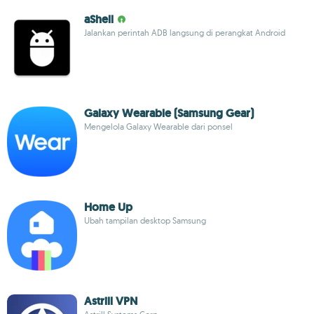
aShell
Jalankan perintah ADB langsung di perangkat Android
Galaxy Wearable (Samsung Gear)
Mengelola Galaxy Wearable dari ponsel
Home Up
Ubah tampilan desktop Samsung
Astrill VPN