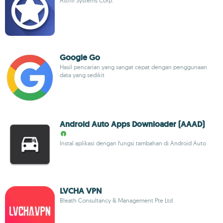
Astrill Systems Corp.
Google Go
Hasil pencarian yang sangat cepat dengan penggunaan
data yang sedikit
Android Auto Apps Downloader (AAAD)
Instal aplikasi dengan fungsi tambahan di Android Auto
LVCHA VPN
Bleath Consultancy & Management Pte Ltd