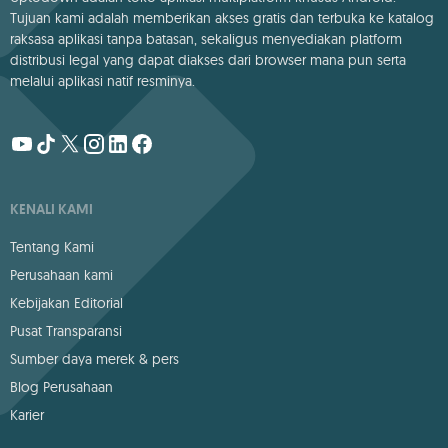
Tujuan kami adalah memberikan akses gratis dan terbuka ke katalog
raksasa aplikasi tanpa batasan, sekaligus menyediakan platform
distribusi legal yang dapat diakses dari browser mana pun serta
melalui aplikasi natif resminya.
KENALI KAMI
Tentang Kami
Perusahaan kami
Kebijakan Editorial
Pusat Transparansi
Sumber daya merek & pers
Blog Perusahaan
Karier