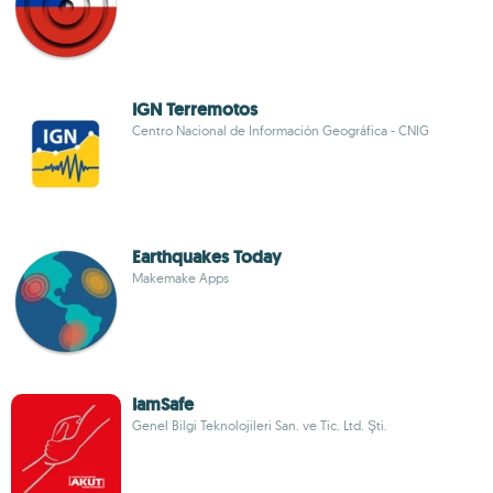
IGN Terremotos
Centro Nacional de Información Geográfica - CNIG
Earthquakes Today
Makemake Apps
IamSafe
Genel Bilgi Teknolojileri San. ve Tic. Ltd. Şti.