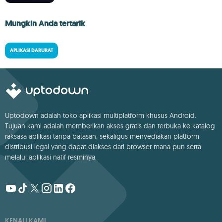
Mungkin Anda tertarik
APLIKASI DARURAT
Uptodown adalah toko aplikasi multiplatform khusus Android.
Tujuan kami adalah memberikan akses gratis dan terbuka ke katalog
raksasa aplikasi tanpa batasan, sekaligus menyediakan platform
distribusi legal yang dapat diakses dari browser mana pun serta
melalui aplikasi natif resminya.
KENALI KAMI