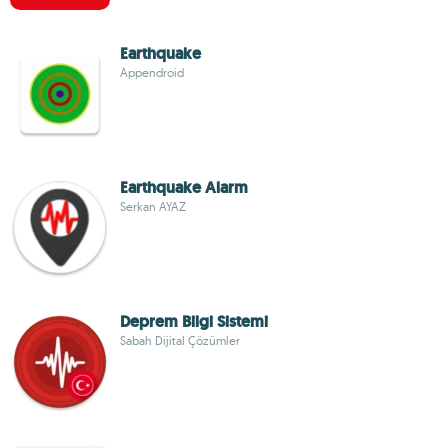
Earthquake
Appendroid
Earthquake Alarm
Serkan AYAZ
Deprem Bilgi Sistemi
Sabah Dijital Çözümler