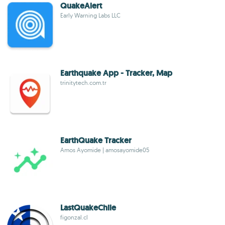
QuakeAlert
Early Warning Labs LLC
Earthquake App - Tracker, Map
trinitytech.com.tr
EarthQuake Tracker
Amos Ayomide | amosayomide05
LastQuakeChile
figonzal.cl