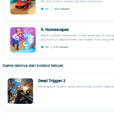
40+ kart, kontrol simpel, dan duel online seru...
4.4
1.8 M
unduhan
9. Homescapes
Match 3 sambil merenovasi rumah besar penuh ruang
atur furnitur, pakai booster, dan hadapi level yang mak
4.6
4 M
unduhan
Game lainnya dari koleksi Sekuel
Dead Trigger 2
Pertempuran terakhir yang menentukan punah-tidakny