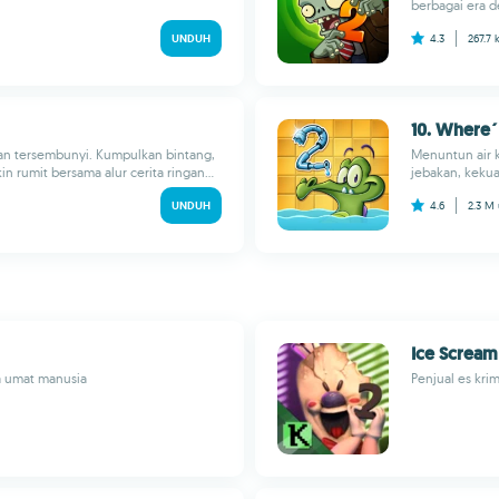
berbagai era d
UNDUH
4.3
267.7 
10. Where
an tersembunyi. Kumpulkan bintang,
Menuntun air k
in rumit bersama alur cerita ringan...
jebakan, kekua
UNDUH
4.6
2.3 M
Ice Scream
a umat manusia
Penjual es krim