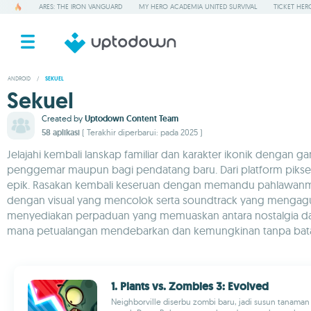
ARES: THE IRON VANGUARD
MY HERO ACADEMIA UNITED SURVIVAL
TICKET HER
ANDROID
/
SEKUEL
Sekuel
Created by
Uptodown Content Team
58 aplikasi
( Terakhir diperbarui: pada 2025 )
Jelajahi kembali lanskap familiar dan karakter ikonik dengan g
penggemar maupun bagi pendatang baru. Dari platform piksel 
epik. Rasakan kembali keseruan dengan memandu pahlawanmu 
dengan visual yang mencolok serta soundtrack yang mengag
menyediakan perpaduan yang memuaskan antara nostalgia dan
mana petualangan mendebarkan dan kemungkinan tanpa batas m
1. Plants vs. Zombies 3: Evolved
Neighborville diserbu zombi baru, jadi susun tanaman