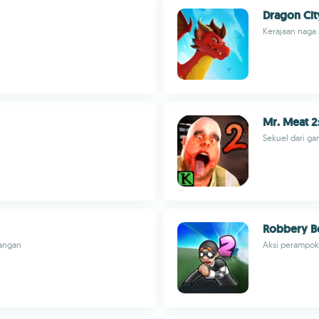
Dragon Cit
Kerajaan naga 
Mr. Meat 2
Sekuel dari g
Robbery Bo
angan
Aksi perampoka