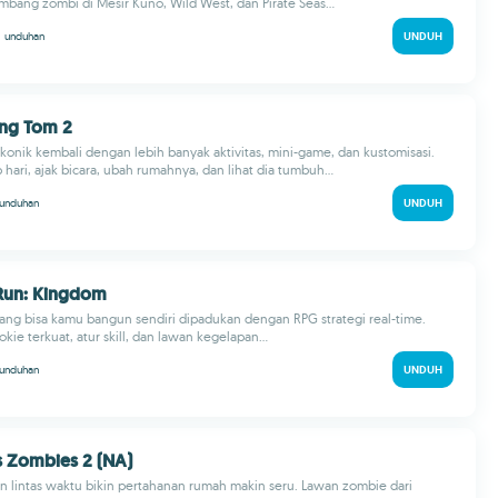
ang zombi di Mesir Kuno, Wild West, dan Pirate Seas...
M
unduhan
UNDUH
ing Tom 2
 ikonik kembali dengan lebih banyak aktivitas, mini-game, dan kustomisasi.
hari, ajak bicara, ubah rumahnya, dan lihat dia tumbuh...
unduhan
UNDUH
 Run: Kingdom
ang bisa kamu bangun sendiri dipadukan dengan RPG strategi real-time.
ie terkuat, atur skill, dan lawan kegelapan...
unduhan
UNDUH
Vs Zombies 2 (NA)
 lintas waktu bikin pertahanan rumah makin seru. Lawan zombie dari