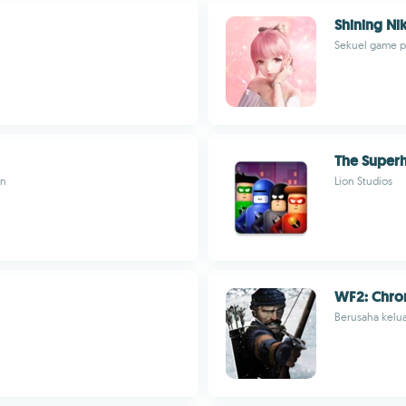
Shining Ni
Sekuel game p
The Super
an
Lion Studios
WF2: Chron
Berusaha kelua