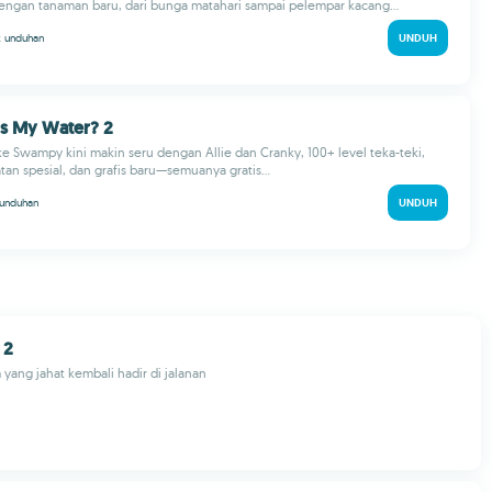
engan tanaman baru, dari bunga matahari sampai pelempar kacang...
k
unduhan
UNDUH
´s My Water? 2
e Swampy kini makin seru dengan Allie dan Cranky, 100+ level teka-teki,
tan spesial, dan grafis baru—semuanya gratis...
unduhan
UNDUH
 2
 yang jahat kembali hadir di jalanan