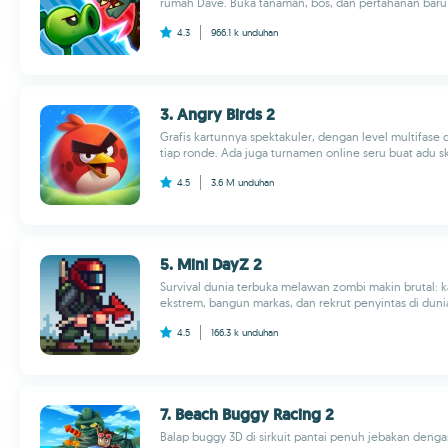
rumah Dave. Buka tanaman, bos, dan pertahanan baru di
4.3
966.1 k
unduhan
3. Angry Birds 2
Grafis kartunnya spektakuler, dengan level multifase
tiap ronde. Ada juga turnamen online seru buat adu s
4.5
3.6 M
unduhan
5. Mini DayZ 2
Survival dunia terbuka melawan zombi makin brutal: 
ekstrem, bangun markas, dan rekrut penyintas di dunia 
4.5
166.3 k
unduhan
7. Beach Buggy Racing 2
Balap buggy 3D di sirkuit pantai penuh jebakan denga