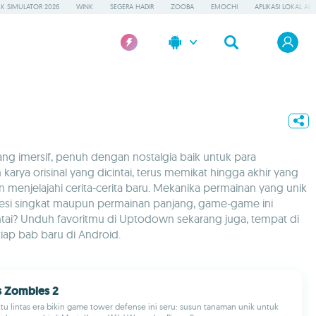
K SIMULATOR 2026
WINK
SEGERA HADIR
ZOOBA
EMOCHI
APLIKASI LOKAL AI
yang imersif, penuh dengan nostalgia baik untuk para
ya orisinal yang dicintai, terus memikat hingga akhir yang
njelajahi cerita-cerita baru. Mekanika permainan yang unik
esi singkat maupun permainan panjang, game-game ini
ai? Unduh favoritmu di Uptodown sekarang juga, tempat di
ap bab baru di Android.
Vs Zombies 2
tu lintas era bikin game tower defense ini seru: susun tanaman unik untuk