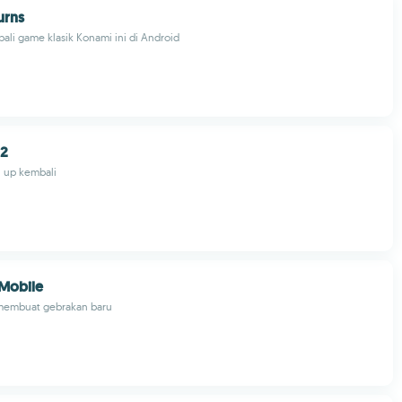
urns
li game klasik Konami ini di Android
 2
 up kembali
 Mobile
membuat gebrakan baru