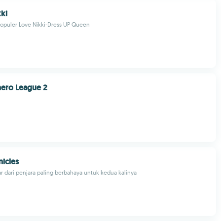
kki
opuler Love Nikki-Dress UP Queen
hero League 2
icles
r dari penjara paling berbahaya untuk kedua kalinya