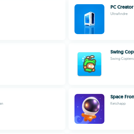
PC Creator
UltraAndre
Swing Copt
Swing Copters 
Space Fron
an
Ketchapp