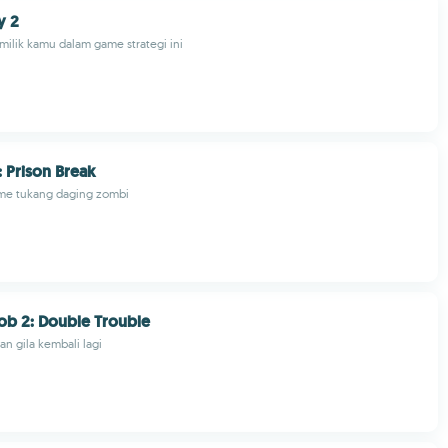
y 2
milik kamu dalam game strategi ini
: Prison Break
ame tukang daging zombi
b 2: Double Trouble
n gila kembali lagi