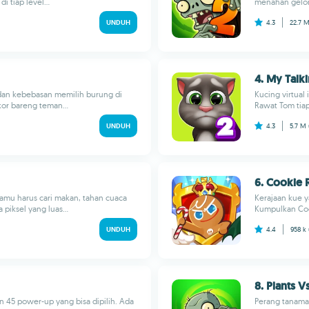
 tiap level...
menahan gelomb
UNDUH
4.3
22.7 
4. My Talk
 dan kebebasan memilih burung di
Kucing virtual
kor bareng teman...
Rawat Tom tiap 
UNDUH
4.3
5.7 M
6. Cookie
kamu harus cari makan, tahan cuaca
Kerajaan kue y
piksel yang luas...
Kumpulkan Cook
UNDUH
4.4
958 k
8. Plants 
n 45 power-up yang bisa dipilih. Ada
Perang tanaman