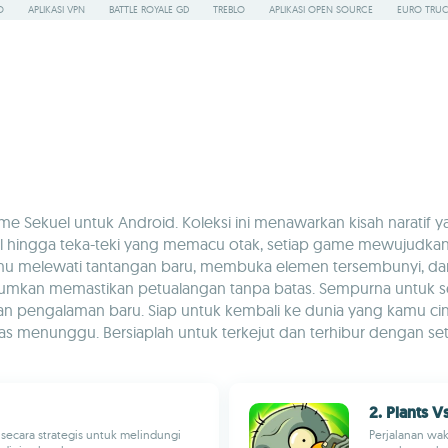
O
APLIKASI VPN
BATTLE ROYALE GD
TREBLO
APLIKASI OPEN SOURCE
EURO TRUC
ame Sekuel untuk Android. Koleksi ini menawarkan kisah naratif 
hingga teka-teki yang memacu otak, setiap game mewujudkan kar
melewati tantangan baru, membuka elemen tersembunyi, dan me
umkan memastikan petualangan tanpa batas. Sempurna untuk s
 pengalaman baru. Siap untuk kembali ke dunia yang kamu cint
enunggu. Bersiaplah untuk terkejut dan terhibur dengan seti
2. Plants 
 secara strategis untuk melindungi
Perjalanan wak