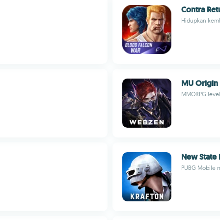
Contra Ret
Hidupkan kemba
MU Origin
MMORPG level
New State
PUBG Mobile 