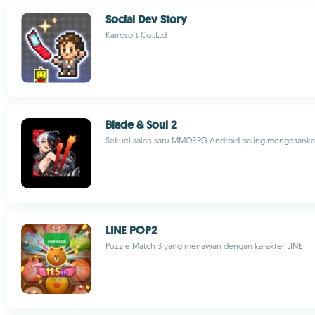
Social Dev Story
Kairosoft Co.,Ltd
Blade & Soul 2
Sekuel salah satu MMORPG Android paling mengesank
LINE POP2
Puzzle Match 3 yang menawan dengan karakter LINE