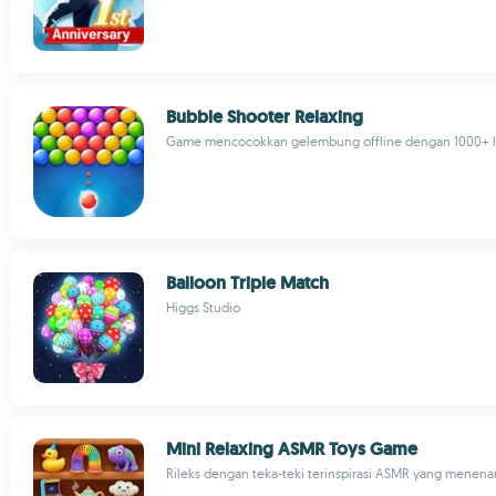
Bubble Shooter Relaxing
Game mencocokkan gelembung offline dengan 1000+ lev
Balloon Triple Match
Higgs Studio
Mini Relaxing ASMR Toys Game
Rileks dengan teka-teki terinspirasi ASMR yang menen