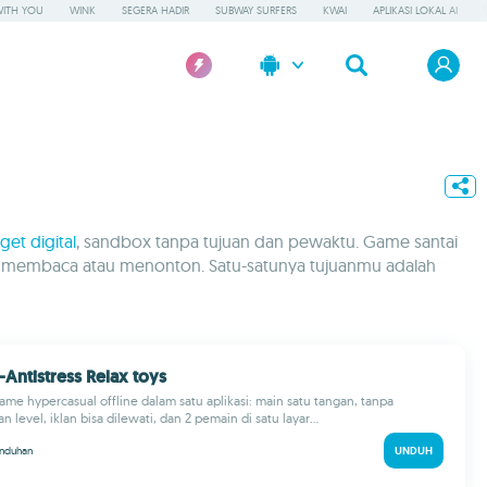
WITH YOU
WINK
SEGERA HADIR
SUBWAY SURFERS
KWAI
APLIKASI LOKAL AI
dget digital
, sandbox tanpa tujuan dan pewaktu. Game santai
ngin membaca atau menonton. Satu-satunya tujuanmu adalah
-Antistress Relax toys
game hypercasual offline dalam satu aplikasi: main satu tangan, tanpa
 level, iklan bisa dilewati, dan 2 pemain di satu layar...
nduhan
UNDUH