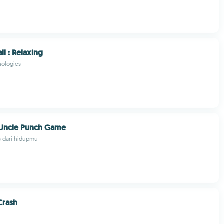
l : Relaxing
nologies
Uncle Punch Game
s dari hidupmu
Crash