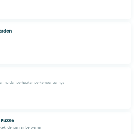
arden
manmu dan perhatikan perkembangannya
 Puzzle
-teki dengan air berwarna