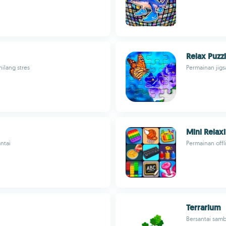
Relax Puzz
ilang stres
Permainan jig
Mini Relax
ntai
Permainan offl
Terrarium
Bersantai samb