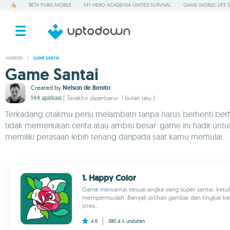
BETA PUBG MOBILE
MY HERO ACADEMIA UNITED SURVIVAL
GAME WORLD: LIFE 
ANDROID
/
GAME SANTAI
Game Santai
Created by
Nelson de Benito
144 aplikasi
( Terakhir diperbarui: 1 bulan lalu )
Terkadang otakmu perlu melambatn tanpa harus berhenti berfun
tidak memerlukan cerita atau ambisi besar: game ini hadir un
memiliki perasaan lebih tenang daripada saat kamu memulai.
1. Happy Color
Game mewarnai sesuai angka yang super santai: ketu
mempermudah. Banyak pilihan gambar dan tingkat kesu
stres...
4.6
380.4 k
unduhan