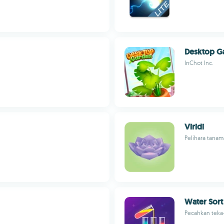
Desktop G
InChot Inc.
Viridi
Pelihara tana
Water Sort
Pecahkan teka