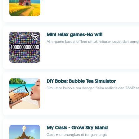
Mini relax games-No wifi
Mini-game kasual offline untuk hiburan cepat dan pengh
DIY Boba: Bubble Tea Simulator
Simulator bubble tea dengan fisika realistis dan ASMR sa
My Oasis - Grow Sky Island
Oasis menenangkan di tengah langit