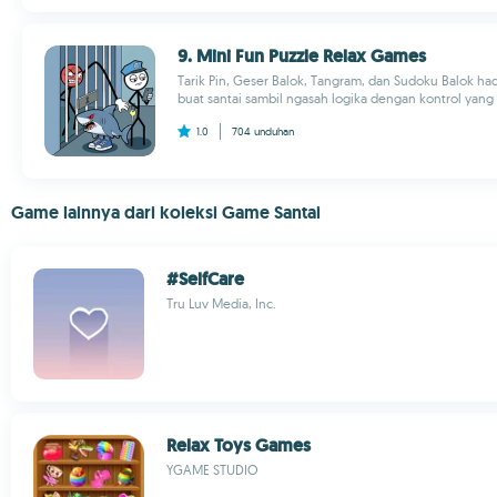
9. Mini Fun Puzzle Relax Games
Tarik Pin, Geser Balok, Tangram, dan Sudoku Balok had
buat santai sambil ngasah logika dengan kontrol yang r
1.0
704
unduhan
Game lainnya dari koleksi Game Santai
#SelfCare
Tru Luv Media, Inc.
Relax Toys Games
YGAME STUDIO