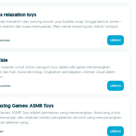
ss relaxation toys
da interaktif—dari potong wortel, pop bubble wrap, hingga bentuk slime—
 realistis dan suara memuaskan. Main santai tanpa tujuan; ketuk, tumpuk,
unduhan
UNDUH
Isle
t nyaman untuk koloni penguin lucu dalam idle game menenangkan.
 dan hati, buka teknologi, tingkatkan pendapatan, nikmati visual adem
n...
unduhan
UNDUH
laxing Games: ASMR Toys
 Games: ASMR Toys adalah permainan yang menenangkan, dirancang untuk
tenangan dan relaksasi melalui pengalaman sensorik yang menyenangkan.
ri pelarian yang...
han
UNDUH