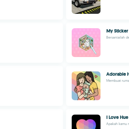
My Sticke
Bersantailah d
Adorable
Membuat rumah
I Love Hue
Apakah kamu 