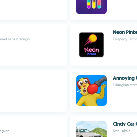
Neon Pinbal
el seru strategis
Talapady Tech
Annoying 
Hilangkan stre
Cindy Car 
angkan
Ivan Luksic