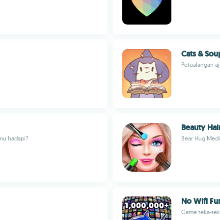
Cats & Sou
Petualangan a
Beauty Hai
mu hadapi?
Bear Hug Medi
No Wifi Fu
Game teka-teki