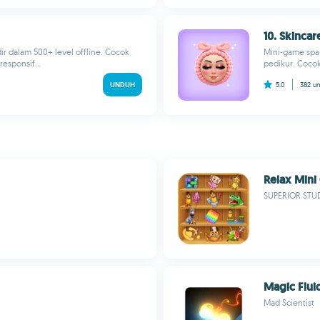
10. Skinca
ir dalam 500+ level offline. Cocok
Mini-game spa A
esponsif...
pedikur. Cocok 
UNDUH
5.0
382
u
Relax Min
SUPERIOR STU
Magic Flui
Mad Scientist