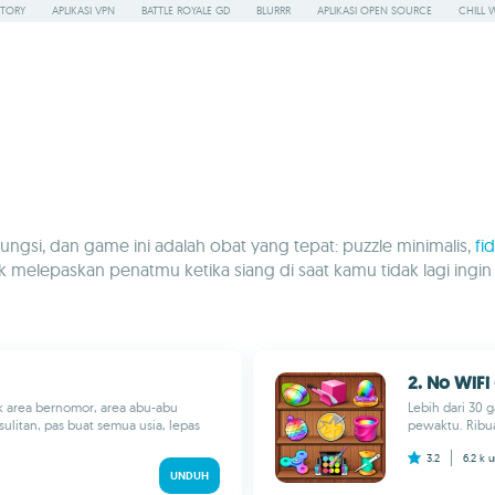
STORY
APLIKASI VPN
BATTLE ROYALE GD
BLURRR
APLIKASI OPEN SOURCE
CHILL 
gsi, dan game ini adalah obat yang tepat: puzzle minimalis,
fi
tuk melepaskan penatmu ketika siang di saat kamu tidak lagi i
2. No WiFi 
k area bernomor, area abu-abu
Lebih dari 30 
litan, pas buat semua usia, lepas
pewaktu. Ribuan
3.2
6.2 k
u
UNDUH