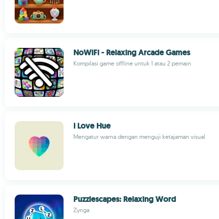
NoWiFi - Relaxing Arcade Games
Kompilasi game offline untuk 1 atau 2 pemain
I Love Hue
Mengatur warna dengan menguji ketajaman visual
Puzzlescapes: Relaxing Word
Zynga