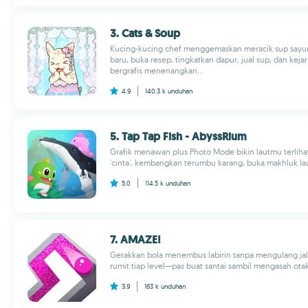
3. Cats & Soup
Kucing-kucing chef menggemaskan meracik sup sayu
baru, buka resep, tingkatkan dapur, jual sup, dan kej
bergrafis menenangkan...
4.9
140.3 k
unduhan
5. Tap Tap Fish - AbyssRium
Grafik menawan plus Photo Mode bikin lautmu terlih
'cinta', kembangkan terumbu karang, buka makhluk laut
5.0
114.5 k
unduhan
7. AMAZE!
Gerakkan bola menembus labirin tanpa mengulang jalur
rumit tiap level—pas buat santai sambil mengasah ota
3.9
163 k
unduhan