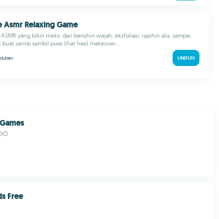
re Asmr Relaxing Game
SMR yang bikin rileks, dari bersihin wajah, eksfoliasi, rapihin alis, sampai
buat santai sambil puas lihat hasil makeover...
nduhan
UNDUH
i Games
DIO
ds Free