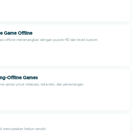
le Game Offline
saw offline menenangkan dengan puzzle HD dan level kustom
ing-Offline Games
ine santai untuk relaksasi, teka-teki, dan penenangan
il menciptakan kebun sendiri