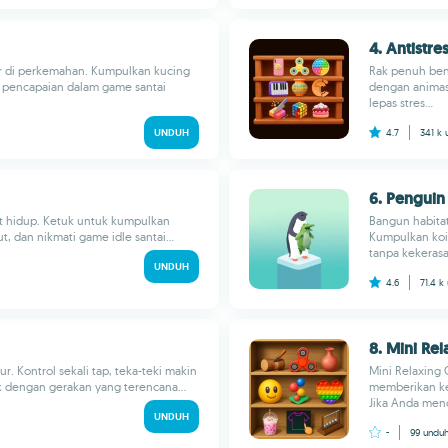
4. Antistre
r di perkemahan. Kumpulkan kucing
Rak penuh ben
ar pencapaian dalam game santai
dengan animasi
lepas stres...
UNDUH
4.7
341 k
6. Penguin 
at hidup. Ketuk untuk kumpulkan
Bangun habita
, dan nikmati game idle santai...
Kumpulkan koin
tanpa kekerasa
UNDUH
4.6
71.4 k
8. Mini Re
. Kontrol sekali tap, teka-teki makin
Mini Relaxing
k dengan gerakan yang terencana...
memberikan ke
Jika Anda menca
UNDUH
-
99
undu