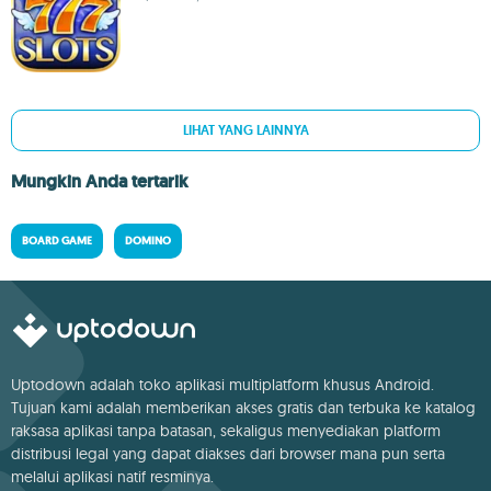
LIHAT YANG LAINNYA
Mungkin Anda tertarik
BOARD GAME
DOMINO
Uptodown adalah toko aplikasi multiplatform khusus Android.
Tujuan kami adalah memberikan akses gratis dan terbuka ke katalog
raksasa aplikasi tanpa batasan, sekaligus menyediakan platform
distribusi legal yang dapat diakses dari browser mana pun serta
melalui aplikasi natif resminya.