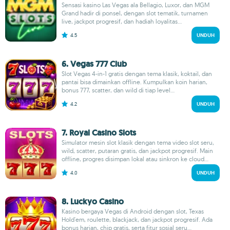
Sensasi kasino Las Vegas ala Bellagio, Luxor, dan MGM
Grand hadir di ponsel, dengan slot tematik, turnamen
live, jackpot progresif, dan hadiah loyalitas...
4.5
UNDUH
6. Vegas 777 Club
Slot Vegas 4-in-1 gratis dengan tema klasik, koktail, dan
pantai bisa dimainkan offline. Kumpulkan koin harian,
bonus 777, scatter, dan wild di tiap level...
4.2
UNDUH
7. Royal Casino Slots
Simulator mesin slot klasik dengan tema video slot seru,
wild, scatter, putaran gratis, dan jackpot progresif. Main
offline, progres disimpan lokal atau sinkron ke cloud...
4.0
UNDUH
8. Luckyo Casino
Kasino bergaya Vegas di Android dengan slot, Texas
Hold'em, roulette, blackjack, dan jackpot progresif. Ada
bonus harian, chip gratis, serta fitur sosial seru...