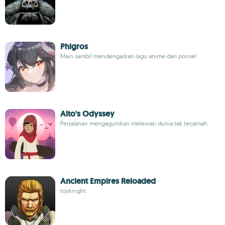
Phigros
Main sambil mendengarkan lagu anime dari ponsel
Alto's Odyssey
Perjalanan mengagumkan melewati dunia tak terjamah
Ancient Empires Reloaded
toyknight