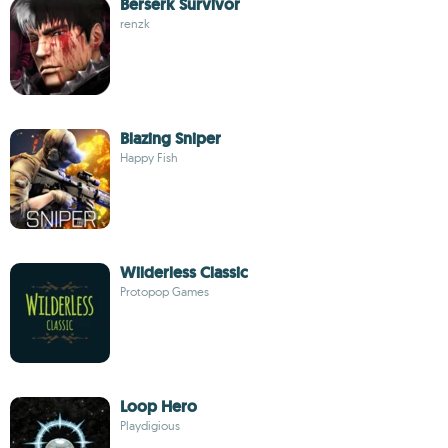
Berserk Survivor
renzk
Blazing Sniper
Happy Fish
Wilderless Classic
Protopop Games
Loop Hero
Playdigious