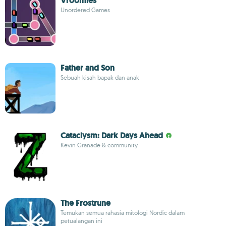
Vroomies
Unordered Games
Father and Son
Sebuah kisah bapak dan anak
Cataclysm: Dark Days Ahead
Kevin Granade & community
The Frostrune
Temukan semua rahasia mitologi Nordic dalam
petualangan ini