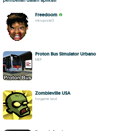
pembelian dalam aplikasi
Freedoom
mkrupczak3
Proton Bus Simulator Urbano
MEP
Zombieville USA
fungame land