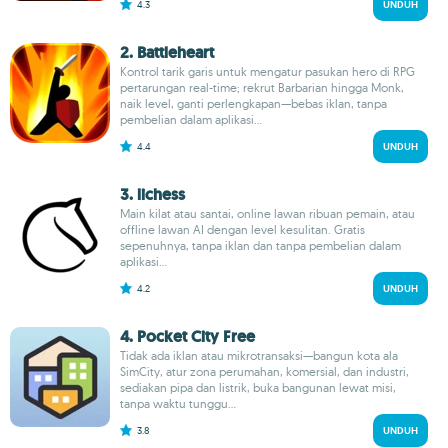
4.3
UNDUH
2. Battleheart
Kontrol tarik garis untuk mengatur pasukan hero di RPG
pertarungan real-time; rekrut Barbarian hingga Monk,
naik level, ganti perlengkapan—bebas iklan, tanpa
pembelian dalam aplikasi...
4.4
UNDUH
3. lichess
Main kilat atau santai, online lawan ribuan pemain, atau
offline lawan AI dengan level kesulitan. Gratis
sepenuhnya, tanpa iklan dan tanpa pembelian dalam
aplikasi...
4.2
UNDUH
4. Pocket City Free
Tidak ada iklan atau mikrotransaksi—bangun kota ala
SimCity, atur zona perumahan, komersial, dan industri,
sediakan pipa dan listrik, buka bangunan lewat misi,
tanpa waktu tunggu...
3.8
UNDUH