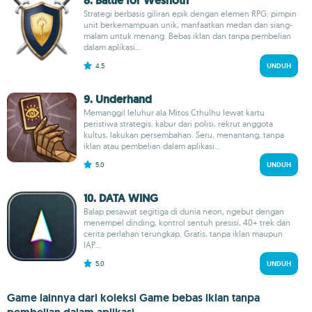
8. Battle for Wesnoth
Strategi berbasis giliran epik dengan elemen RPG: pimpin
unit berkemampuan unik, manfaatkan medan dan siang-
malam untuk menang. Bebas iklan dan tanpa pembelian
dalam aplikasi...
4.5
UNDUH
9. Underhand
Memanggil leluhur ala Mitos Cthulhu lewat kartu
peristiwa strategis: kabur dari polisi, rekrut anggota
kultus, lakukan persembahan. Seru, menantang, tanpa
iklan atau pembelian dalam aplikasi...
5.0
UNDUH
10. DATA WING
Balap pesawat segitiga di dunia neon, ngebut dengan
menempel dinding, kontrol sentuh presisi, 40+ trek dan
cerita perlahan terungkap. Gratis, tanpa iklan maupun
IAP...
5.0
UNDUH
Game lainnya dari koleksi Game bebas iklan tanpa