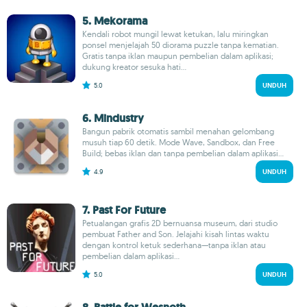
5. Mekorama
Kendali robot mungil lewat ketukan, lalu miringkan
ponsel menjelajah 50 diorama puzzle tanpa kematian.
Gratis tanpa iklan maupun pembelian dalam aplikasi;
dukung kreator sesuka hati...
5.0
UNDUH
6. Mindustry
Bangun pabrik otomatis sambil menahan gelombang
musuh tiap 60 detik. Mode Wave, Sandbox, dan Free
Build; bebas iklan dan tanpa pembelian dalam aplikasi...
4.9
UNDUH
7. Past For Future
Petualangan grafis 2D bernuansa museum, dari studio
pembuat Father and Son. Jelajahi kisah lintas waktu
dengan kontrol ketuk sederhana—tanpa iklan atau
pembelian dalam aplikasi...
5.0
UNDUH