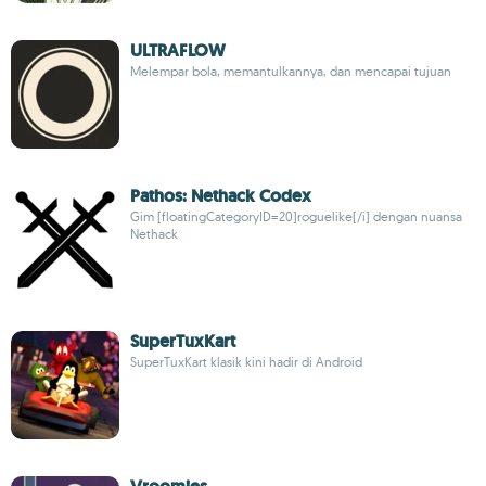
ULTRAFLOW
Melempar bola, memantulkannya, dan mencapai tujuan
Pathos: Nethack Codex
Gim [floatingCategoryID=20]roguelike[/i] dengan nuansa
Nethack
SuperTuxKart
SuperTuxKart klasik kini hadir di Android