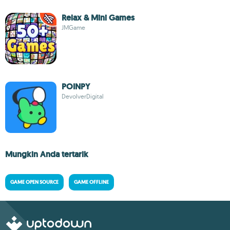
Relax & Mini Games
JMGame
POINPY
DevolverDigital
Mungkin Anda tertarik
GAME OPEN SOURCE
GAME OFFLINE