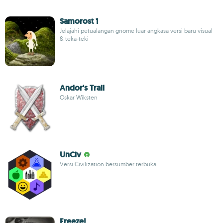
Samorost 1
Jelajahi petualangan gnome luar angkasa versi baru visual
& teka-teki
Andor's Trail
Oskar Wiksten
UnCiv
Versi Civilization bersumber terbuka
Freeze!