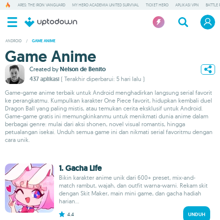
ARES: THE IRON VANGUARD
MY HERO ACADEMIA UNITED SURVIVAL
TICKET HERO
APLIKASI VPN
BATTLE 
ANDROID
/
GAME ANIME
Game Anime
Created by
Nelson de Benito
437 aplikasi
( Terakhir diperbarui: 5 hari lalu )
Game-game anime terbaik untuk Android menghadirkan langsung serial favorit
ke perangkatmu. Kumpulkan karakter One Piece favorit, hidupkan kembali duel
Dragon Ball yang paling mistis, atau temukan cerita eksklusif untuk Android.
Game-game gratis ini memungkinkanmu untuk menikmati dunia anime dalam
berbagai genre: mulai dari aksi shonen, novel visual romantis, hingga
petualangan isekai. Unduh semua game ini dan nikmati serial favoritmu dengan
cara unik.
1. Gacha Life
Bikin karakter anime unik dari 600+ preset, mix-and-
match rambut, wajah, dan outfit warna-warni. Rekam skit
dengan Skit Maker, main mini game, dan gacha hadiah
harian...
4.4
UNDUH