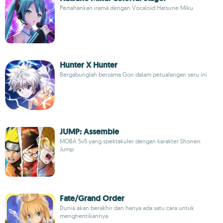
Pertahankan irama dengan Vocaloid Hatsune Miku
Hunter X Hunter
Bergabunglah bersama Gon dalam petualangan seru ini
JUMP: Assemble
MOBA 5v5 yang spektakuler dengan karakter Shonen
Jump
Fate/Grand Order
Dunia akan berakhir dan hanya ada satu cara untuk
menghentikannya.