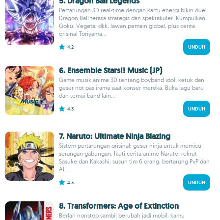
5. Dragon Ball Legends
Pertarungan 3D real-time dengan kartu energi bikin duel
Dragon Ball terasa strategis dan spektakuler. Kumpulkan
Goku, Vegeta, dkk, lawan pemain global, plus cerita
orisinal Toriyama...
4.2
UNDUH
6. Ensemble Stars!! Music (JP)
Game musik anime 3D tentang boyband idol: ketuk dan
geser not pas irama saat konser mereka. Buka lagu baru
dan temui band lain...
4.3
UNDUH
7. Naruto: Ultimate Ninja Blazing
Sistem pertarungan orisinal: geser ninja untuk memicu
serangan gabungan. Ikuti cerita anime Naruto, rekrut
Sasuke dan Kakashi, susun tim 6 orang, bertarung PvP dan
AI...
4.3
UNDUH
8. Transformers: Age of Extinction
Berlari nonstop sambil berubah jadi mobil, kamu