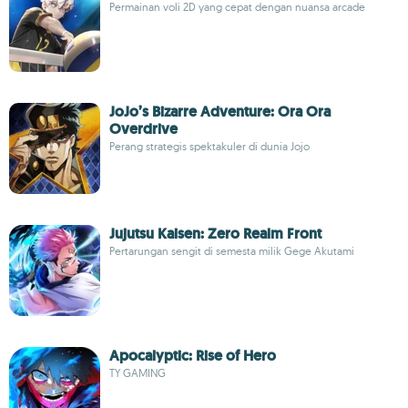
Permainan voli 2D yang cepat dengan nuansa arcade
JoJo’s Bizarre Adventure: Ora Ora
Overdrive
Perang strategis spektakuler di dunia Jojo
Jujutsu Kaisen: Zero Realm Front
Pertarungan sengit di semesta milik Gege Akutami
Apocalyptic: Rise of Hero
TY GAMING