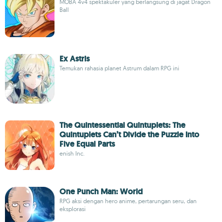
MOBA 4v4 spektakuler yang berlangsung di jagat Dragon
Ball
Ex Astris
Temukan rahasia planet Astrum dalam RPG ini
The Quintessential Quintuplets: The
Quintuplets Can’t Divide the Puzzle Into
Five Equal Parts
enish Inc.
One Punch Man: World
RPG aksi dengan hero anime, pertarungan seru, dan
eksplorasi