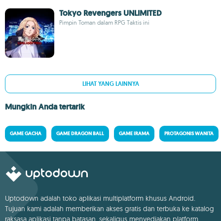
Tokyo Revengers UNLIMITED
Pimpin Toman dalam RPG Taktis ini
LIHAT YANG LAINNYA
Mungkin Anda tertarik
GAME GACHA
GAME DRAGON BALL
GAME IRAMA
PROTAGONIS WANITA
Uptodown adalah toko aplikasi multiplatform khusus Android.
Tujuan kami adalah memberikan akses gratis dan terbuka ke katalog
raksasa aplikasi tanpa batasan, sekaligus menyediakan platform