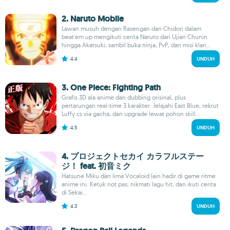
2. Naruto Mobile
Lawan musuh dengan Rasengan dan Chidori dalam
beat'em up mengikuti cerita Naruto dari Ujian Chunin
hingga Akatsuki, sambil buka ninja, PvP, dan misi klan...
4.4
UNDUH
3. One Piece: Fighting Path
Grafis 3D ala anime dan dubbing orisinal, plus
pertarungan real-time 3 karakter. Jelajahi East Blue, rekrut
Luffy cs via gacha, dan upgrade lewat pohon skill...
4.5
UNDUH
4. プロジェクトセカイ カラフルステー
ジ！ feat. 初音ミク
Hatsune Miku dan lima Vocaloid lain hadir di game ritme
anime ini. Ketuk not pas, nikmati lagu hit, dan ikuti cerita
di Sekai...
4.3
UNDUH