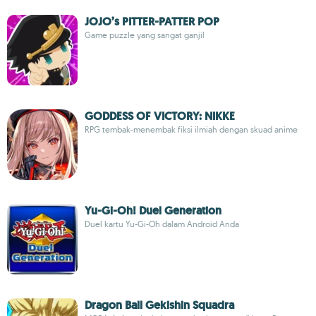
JOJO’s PITTER-PATTER POP
Game puzzle yang sangat ganjil
GODDESS OF VICTORY: NIKKE
RPG tembak-menembak fiksi ilmiah dengan skuad anime
Yu-Gi-Oh! Duel Generation
Duel kartu Yu-Gi-Oh dalam Android Anda
Dragon Ball Gekishin Squadra