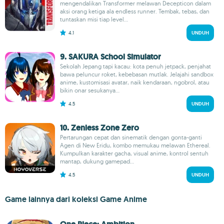
mengendalikan Transformer melawan Decepticon dalam
aksi orang ketiga ala endless runner. Tembak, tebas, dan
tuntaskan misi tiap level...
4.1
UNDUH
9. SAKURA School Simulator
Sekolah Jepang tapi kacau: kota penuh jetpack, penjahat
bawa peluncur roket, kebebasan mutlak. Jelajahi sandbox
anime, kustomisasi avatar, naik kendaraan, ngobrol, atau
bikin onar sesukanya...
4.5
UNDUH
10. Zenless Zone Zero
Pertarungan cepat dan sinematik dengan gonta-ganti
Agen di New Eridu, kombo memukau melawan Ethereal.
Kumpulkan karakter gacha, visual anime, kontrol sentuh
mantap, dukung gamepad...
4.5
UNDUH
Game lainnya dari koleksi Game Anime