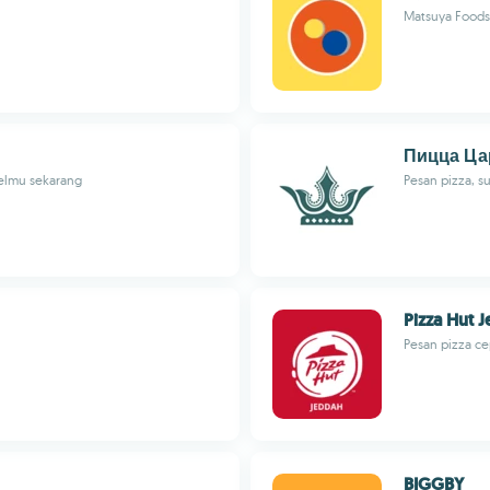
Matsuya Foods,
Пицца Ца
selmu sekarang
Pesan pizza, s
Pizza Hut 
Pesan pizza ce
BIGGBY