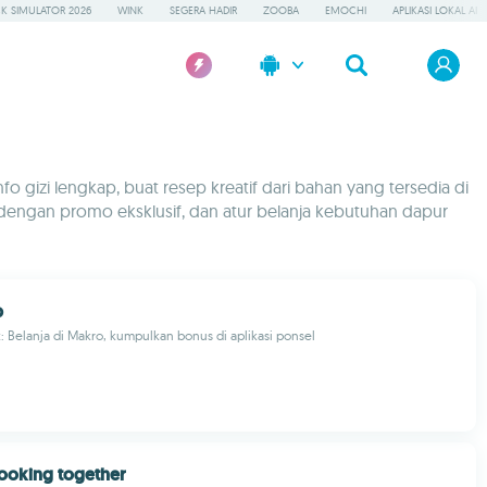
K SIMULATOR 2026
WINK
SEGERA HADIR
ZOOBA
EMOCHI
APLIKASI LOKAL AI
o gizi lengkap, buat resep kreatif dari bahan yang tersedia di
engan promo eksklusif, dan atur belanja kebutuhan dapur
p
Belanja di Makro, kumpulkan bonus di aplikasi ponsel
cooking together