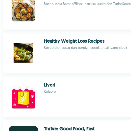
Resep India Barat offline: instruksi suara dan TurboSear
Healthy Weight Loss Recipes
Resep diet cepat dan bergizi, cocok untuk yang sibuk
Liveri
Rolapro
Thrive: Good Food, Fast