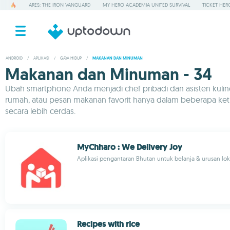
ARES: THE IRON VANGUARD
MY HERO ACADEMIA UNITED SURVIVAL
TICKET HER
ANDROID
/
APLIKASI
/
GAYA HIDUP
/
MAKANAN DAN MINUMAN
Makanan dan Minuman - 34
Ubah smartphone Anda menjadi chef pribadi dan asisten kuliner 
rumah, atau pesan makanan favorit hanya dalam beberapa ket
secara lebih cerdas.
MyChharo : We Delivery Joy
Aplikasi pengantaran Bhutan untuk belanja & urusan lo
Recipes with rice