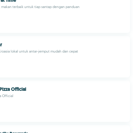
 at Time
t makan terbaik untuk tiap santap dengan panduan
r
Kroasia lokal untuk antar-jemput mudah dan cepat
izza Official
 Official