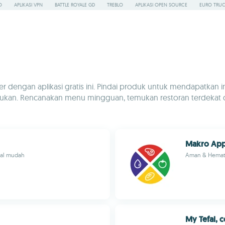
O
APLIKASI VPN
BATTLE ROYALE GD
TREBLO
APLIKASI OPEN SOURCE
EURO TRUC
dengan aplikasi gratis ini. Pindai produk untuk mendapatkan inf
ukan. Rencanakan menu mingguan, temukan restoran terdekat d
Makro Ap
kal mudah
Aman & Hemat: 
My Tefal, 