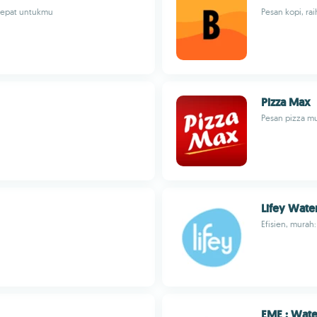
 cepat untukmu
Pesan kopi, rai
Pizza Max
Pesan pizza mu
Lifey Wate
Efisien, murah
EME : Wate