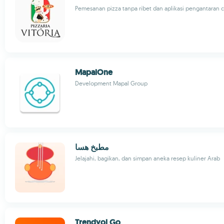
Pemesanan pizza tanpa ribet dan aplikasi pengantaran
MapalOne
Development Mapal Group
مطبخ هسا
Jelajahi, bagikan, dan simpan aneka resep kuliner Arab
Trendyol Go