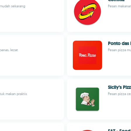
r mudah sekarang
Pesan makanan 
Ponto das 
panas, lezat
Pesan pizza mu
Sicily's Piz
tuk makan praktis
Pesan pizza ce