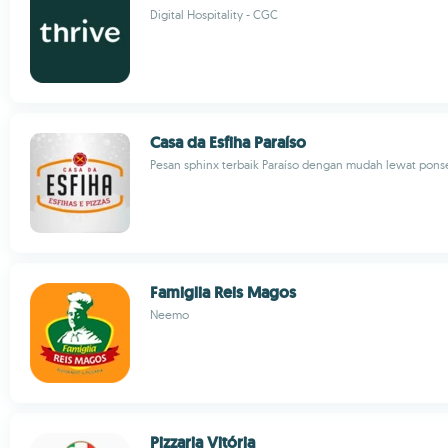
Digital Hospitality - CGC
Casa da Esfiha Paraíso
Pesan sphinx terbaik Paraíso dengan mudah lewat pon
Famiglia Reis Magos
Neemo
Pizzaria Vitória