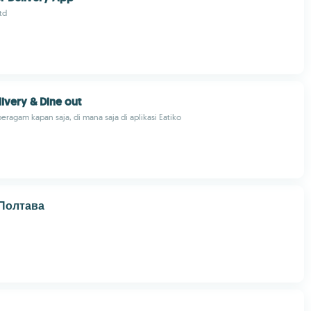
td
livery & Dine out
eragam kapan saja, di mana saja di aplikasi Eatiko
| Полтава