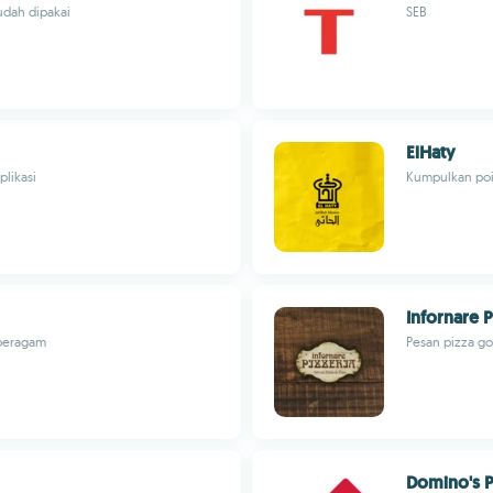
mudah dipakai
SEB
ElHaty
plikasi
Kumpulkan poin
Infornare P
 beragam
Pesan pizza g
Domino's P