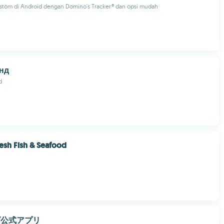
ustom di Android dengan Domino's Tracker® dan opsi mudah
нд
d
resh Fish & Seafood
ズ公式アプリ