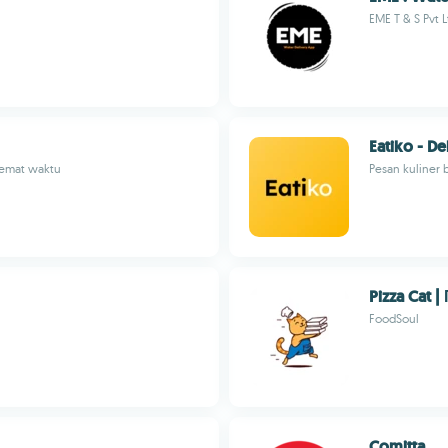
EME T & S Pvt L
Eatiko - De
hemat waktu
Pesan kuliner b
Pizza Cat 
FoodSoul
Comitta