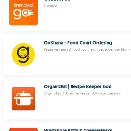
Trendyol
GoKhana - Food Court Ordering
Pesan makanan di food court lebih cepat dengan fitur 
OrganizEat | Recipe Keeper box
OrganizEat LTD: recipe keeper box organizer app
Westshore Pizza & Cheesesteaks