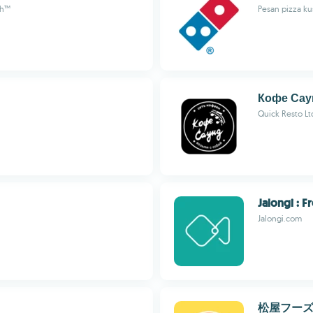
ch™
Pesan pizza k
Кофе Сау
Quick Resto Lt
Jalongi : F
Jalongi.com
松屋フー