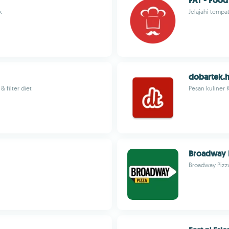
FAT - Food
k
Jelajahi tempa
dobartek.h
 filter diet
Pesan kuliner 
Broadway P
Broadway Pizza