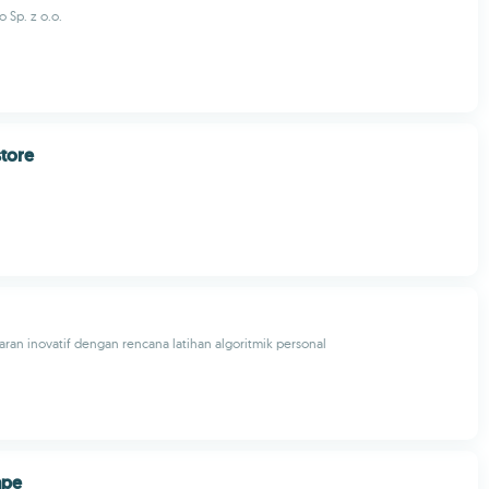
 Sp. z o.o.
tore
aran inovatif dengan rencana latihan algoritmik personal
ape