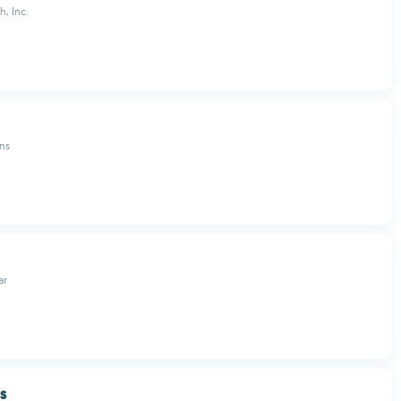
h, Inc.
ns
ar
s