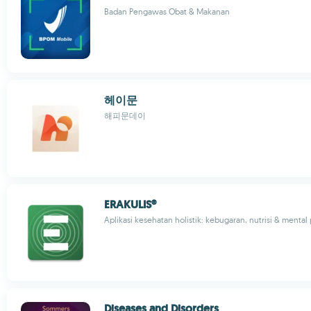
Badan Pengawas Obat & Makanan
헤이문
해피문데이
ERAKULIS®
Aplikasi kesehatan holistik: kebugaran, nutrisi & mental
Diseases and Disorders