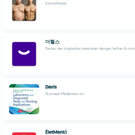
AxiomMobile
더헬스
Pantau dan tingkatkan kesehatan dengan latihan & nutri
Davis
Skyscape Medpresso Inc
ÉletMentő