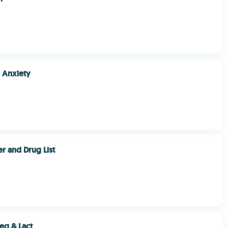
 Anxiety
ier and Drug List
eg & Lact