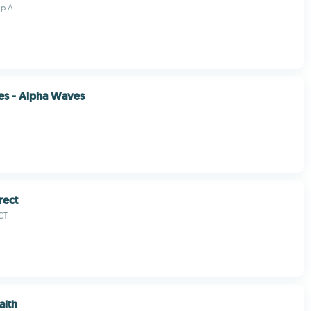
.p.A.
es - Alpha Waves
rect
CT
alth