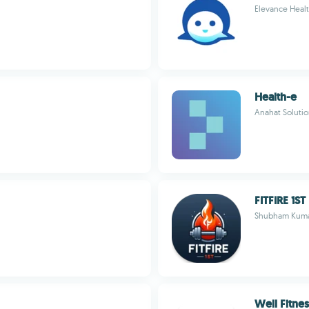
Elevance Healt
Health-e
Anahat Solutio
FITFIRE 1ST
Shubham Kum
Well Fitnes