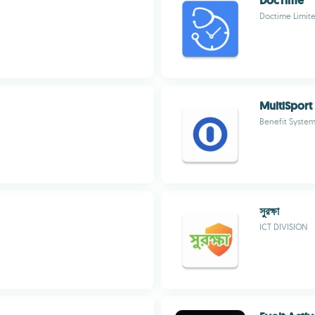
DocTime
Doctime Limit
MultiSport
Benefit Syste
সুরক্ষা
ICT DIVISION