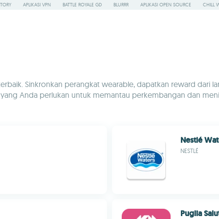
STORY
APLIKASI VPN
BATTLE ROYALE GD
BLURRR
APLIKASI OPEN SOURCE
CHILL 
terbaik. Sinkronkan perangkat wearable, dapatkan reward dari la
n semua yang Anda perlukan untuk memantau perkembangan dan m
Nestlé Wat
NESTLÉ
Puglia Salu