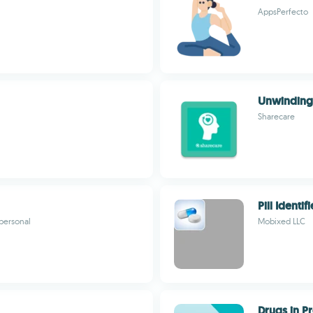
AppsPerfecto
Unwinding
Sharecare
Pill Identif
 personal
Mobixed LLC
Drugs in Pr