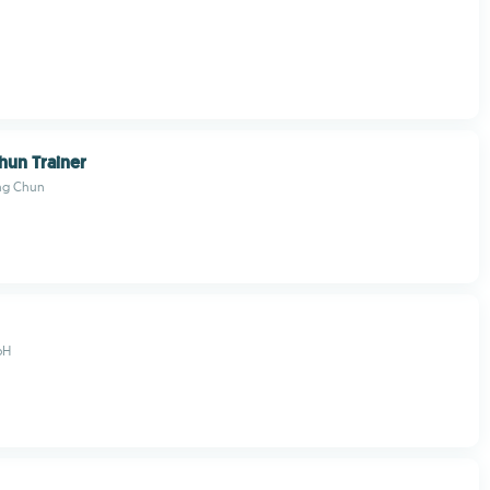
un Trainer
ng Chun
bH