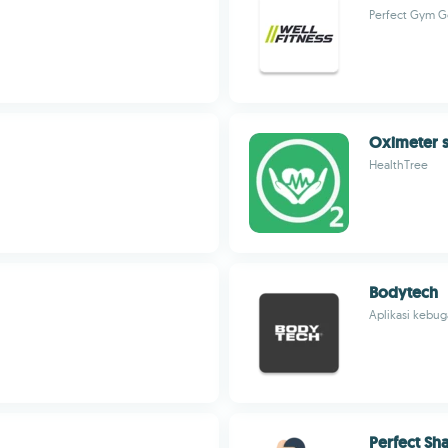
Perfect Gym Go
Oximeter s
HealthTree
Bodytech
Aplikasi kebug
Perfect Sh