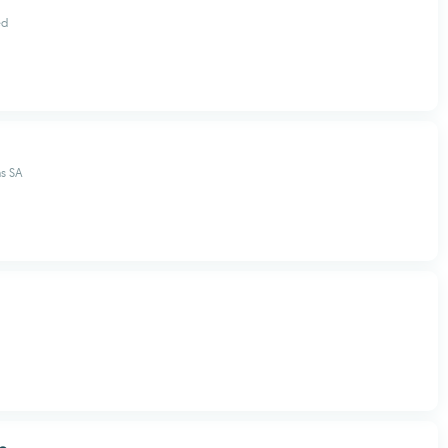
ed
ms SA