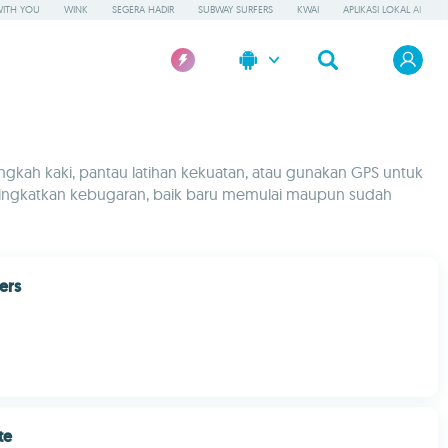
WITH YOU
WINK
SEGERA HADIR
SUBWAY SURFERS
KWAI
APLIKASI LOKAL AI
ngkah kaki, pantau latihan kekuatan, atau gunakan GPS untuk
eningkatkan kebugaran, baik baru memulai maupun sudah
ers
te