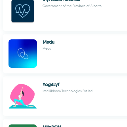
Government of the Province of Alberta
Medu
Medu
Yog4Lyf
Intellibloom Technologies Pvt Ltd