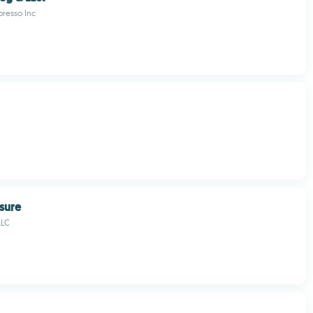
resso Inc
sure
LLC