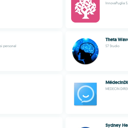
InnovaPuglia S
Theta Wav
si personal
S7 Studio
MédecinDi
MEDECIN DIRE
Sydney He