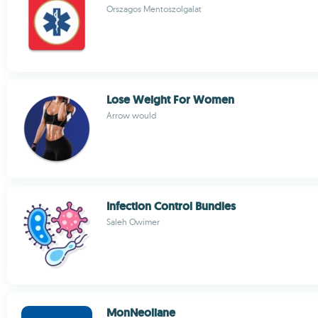
Orszagos Mentoszolgalat
Lose Weight For Women
Arrow would
Infection Control Bundles
Saleh Owimer
MonNeoliane