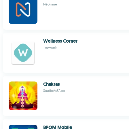
Néoliane
Wellness Corner
Truworth
Chakras
StudioAs3App
BPOM Mobile