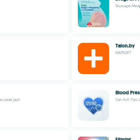
Skyscape Medp
Talon.by
MAPSOFT
Blood Pres
n jarak jauh
Van Anh Tien 
Fitmint