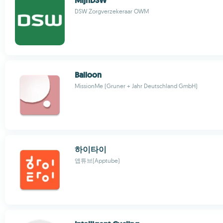
MijnDSW
DSW Zorgverzekeraar OWM
Balloon
MissionMe (Gruner + Jahr Deutschland GmbH)
하이타이
앱튜브(Apptube)