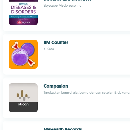
Skyscape Medpresso Inc
BM Counter
K. Sasa
Companion
Tingkatkan kontrol alat bantu dengar: setelan & dukunga
MyHealth Records