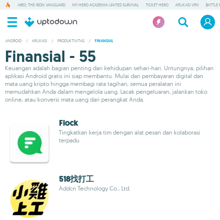
ARES: THE IRON VANGUARD
MY HERO ACADEMIA UNITED SURVIVAL
TICKET HERO
APLIKASI VPN
BATTLE 
ANDROID
/
APLIKASI
/
PRODUKTIVITAS
/
FINANSIAL
Finansial - 55
Keuangan adalah bagian penting dari kehidupan sehari-hari. Untungnya, pilihan
aplikasi Android gratis ini siap membantu. Mulai dari pembayaran digital dan
mata uang kripto hingga membagi rata tagihan, semua peralatan ini
memudahkan Anda dalam mengelola uang. Lacak pengeluaran, jalankan toko
online, atau konversi mata uang dari perangkat Anda.
Flock
Tingkatkan kerja tim dengan alat pesan dan kolaborasi
terpadu
518找打工
Addcn Technology Co., Ltd.