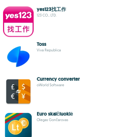
yes123找工作
123 CO., LTD.
Toss
Viva Republica
Currency converter
oWorld Software
Euro skaičiuoklė
Olegas Gončarovas