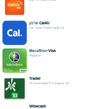
ארנק Cal4U
Cal - Israel Credit Cards Ltd.
МегаФон-Visa
MegaFon
Trader
TD Ameritrade IP Company, Inc.
Wisecash