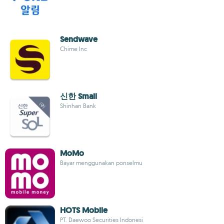
Sendwave
Chime Inc
신한 Smail
Shinhan Bank
MoMo
Bayar menggunakan ponselmu
HOTS Mobile
PT. Daewoo Securities Indonesi