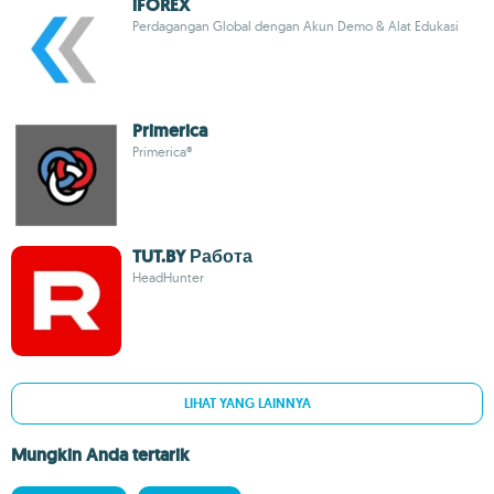
iFOREX
Perdagangan Global dengan Akun Demo & Alat Edukasi
Primerica
Primerica®
TUT.BY Работа
HeadHunter
LIHAT YANG LAINNYA
Mungkin Anda tertarik