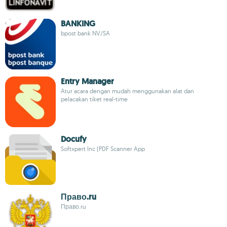
BANKING
bpost bank NV/SA
Entry Manager
Atur acara dengan mudah menggunakan alat dan
pelacakan tiket real-time
Docufy
Softxpert Inc (PDF Scanner App
Право.ru
Право.ru