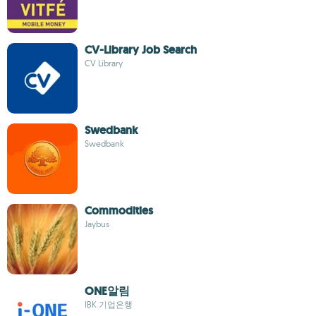
CV-Library Job Search
CV Library
Swedbank
Swedbank
Commodities
Jaybus
ONE알림
IBK 기업은행