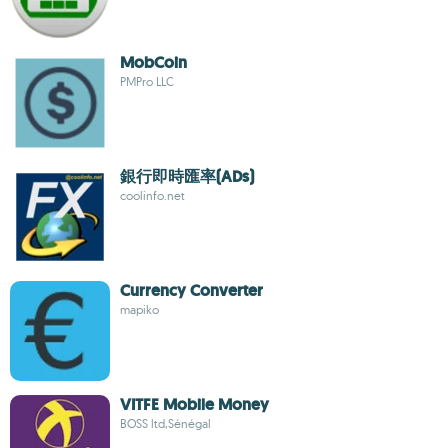
MobCoin
PMPro LLC
銀行即時匯率(ADs)
coolinfo.net
Currency Converter
mapiko
VITFE Mobile Money
BOSS ltd,Sénégal