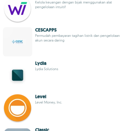
Kelola keuangan dengan bijak menggunakan alat
pengelolaan intuitif
CESCAPPS
Permudah pembayaran tagihan listrik dan pengelolaan
akun secara daring
Lydia
Lydia Solutions
Level
Level Money, Inc.
Classic