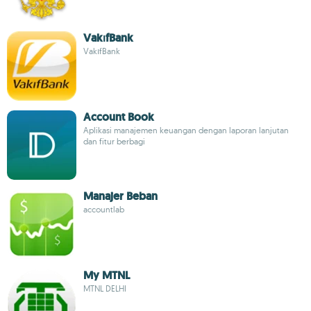
VakıfBank
VakıfBank
Account Book
Aplikasi manajemen keuangan dengan laporan lanjutan
dan fitur berbagi
Manajer Beban
accountlab
My MTNL
MTNL DELHI