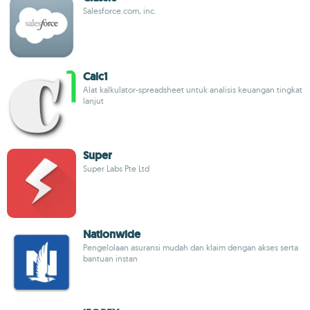
Salesforce.com, inc.
Calc1
Alat kalkulator-spreadsheet untuk analisis keuangan tingkat
lanjut
Super
Super Labs Pte Ltd
Nationwide
Pengelolaan asuransi mudah dan klaim dengan akses serta
bantuan instan