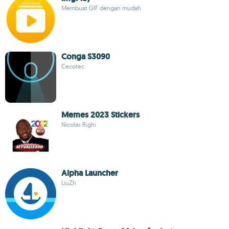
Membuat GIF dengan mudah
Conga S3090
Cecotec
Memes 2023 Stickers
Nicolas Righi
Alpha Launcher
LiuZh