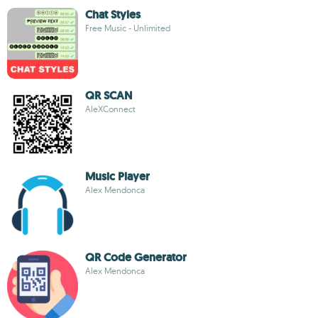
Chat Styles
Free Music - Unlimited
QR SCAN
AleXConnect
Music Player
Alex Mendonca
QR Code Generator
Alex Mendonca