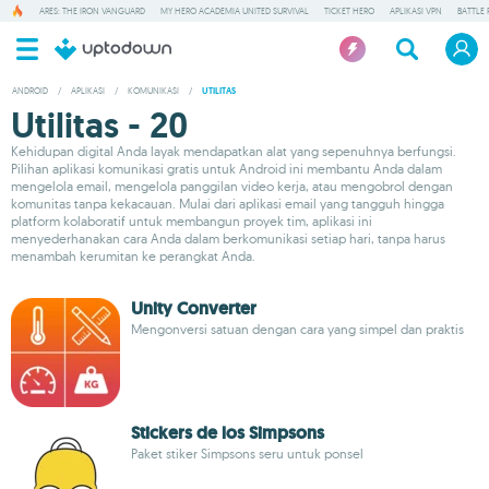
ARES: THE IRON VANGUARD
MY HERO ACADEMIA UNITED SURVIVAL
TICKET HERO
APLIKASI VPN
BATTLE 
ANDROID
/
APLIKASI
/
KOMUNIKASI
/
UTILITAS
Utilitas - 20
Kehidupan digital Anda layak mendapatkan alat yang sepenuhnya berfungsi.
Pilihan aplikasi komunikasi gratis untuk Android ini membantu Anda dalam
mengelola email, mengelola panggilan video kerja, atau mengobrol dengan
komunitas tanpa kekacauan. Mulai dari aplikasi email yang tangguh hingga
platform kolaboratif untuk membangun proyek tim, aplikasi ini
menyederhanakan cara Anda dalam berkomunikasi setiap hari, tanpa harus
menambah kerumitan ke perangkat Anda.
Unity Converter
Mengonversi satuan dengan cara yang simpel dan praktis
Stickers de los Simpsons
Paket stiker Simpsons seru untuk ponsel