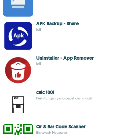
APK Backup - Share
loll
Uninstaller - App Remover
loll
calc 1001
Perhitungan yang cepat dan mudah
Qr & Bar Code Scanner
Bishwash Neupane