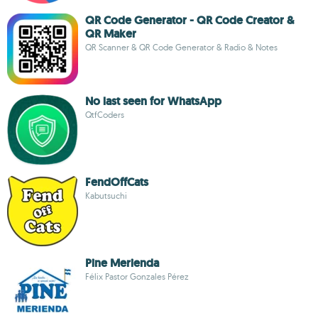
QR Code Generator - QR Code Creator &
QR Maker
QR Scanner & QR Code Generator & Radio & Notes
No last seen for WhatsApp
QtfCoders
FendOffCats
Kabutsuchi
Pine Merienda
Félix Pastor Gonzales Pérez