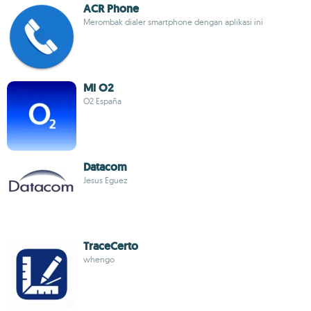
ACR Phone
Merombak dialer smartphone dengan aplikasi ini
Mi O2
O2 España
Datacom
Jesus Eguez
TraceCerto
whengo