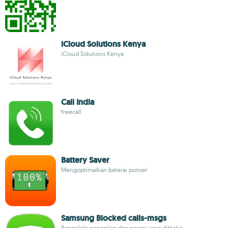
iCloud Solutions Kenya
iCloud Solutions Kenya
Call India
freecall
Battery Saver
Mengoptimalkan baterai ponsel
Samsung Blocked calls-msgs
Pengelola panggilan dan pesan yang diblokir