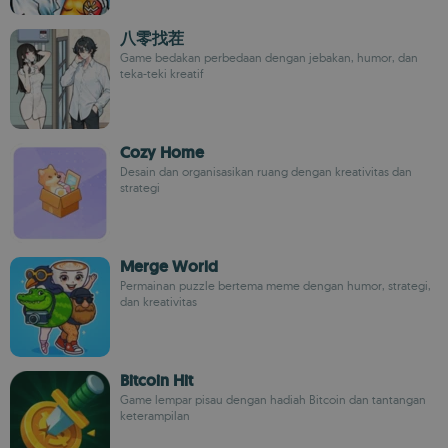
八零找茬
Game bedakan perbedaan dengan jebakan, humor, dan
teka-teki kreatif
Cozy Home
Desain dan organisasikan ruang dengan kreativitas dan
strategi
Merge World
Permainan puzzle bertema meme dengan humor, strategi,
dan kreativitas
Bitcoin Hit
Game lempar pisau dengan hadiah Bitcoin dan tantangan
keterampilan