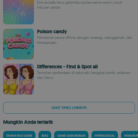
Gim arcade letus gelembung berwarna-warni untuk
hiburan santai
Poison candy
Permainan pesta offline dengan strategi, menggertak, dan
ketegangan
Differences - Find & Spot all
Temukan perbedaan di teka-teki bergaya komik, relaksasi
dan fokus
LIHAT YANG LAINNYA
Mungkin Anda tertarik
TAIPAN IDLE GAME
RIAS
GAME GABUNGKAN
HYPERCASUAL
HEWAN P