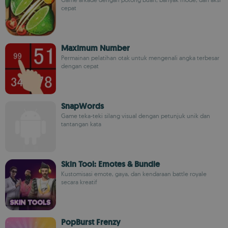
cepat
Maximum Number
Permainan pelatihan otak untuk mengenali angka terbesar
dengan cepat
SnapWords
Game teka-teki silang visual dengan petunjuk unik dan
tantangan kata
Skin Tool: Emotes & Bundle
Kustomisasi emote, gaya, dan kendaraan battle royale
secara kreatif
PopBurst Frenzy