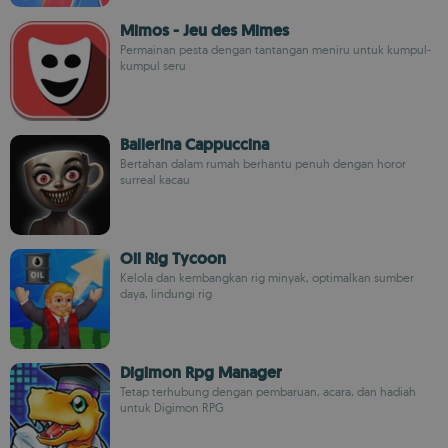
Mimos - Jeu des Mimes
Permainan pesta dengan tantangan meniru untuk kumpul-
kumpul seru
Ballerina Cappuccina
Bertahan dalam rumah berhantu penuh dengan horor
surreal kacau
Oil Rig Tycoon
Kelola dan kembangkan rig minyak, optimalkan sumber
daya, lindungi rig
Digimon Rpg Manager
Tetap terhubung dengan pembaruan, acara, dan hadiah
untuk Digimon RPG