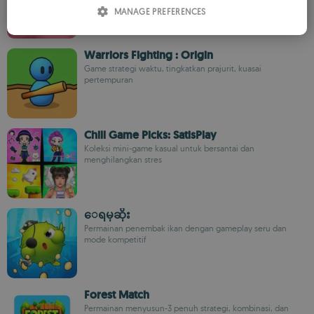
ITALIAN
MANAGE PREFERENCES
SPANISH
ROMANIAN
Warriors Fighting : Origin
Game strategi waktu, tingkatkan prajurit, kuasai
pertempuran
Chill Game Picks: SatisPlay
Koleksi mini-game kasual untuk bersantai dan
menghilangkan stres
ေရမုဆိုး
Permainan penembak ikan dengan gameplay seru dan
mode kompetitif
Forest Match
Permainan menyusun-3 penuh strategi, kombinasi, dan