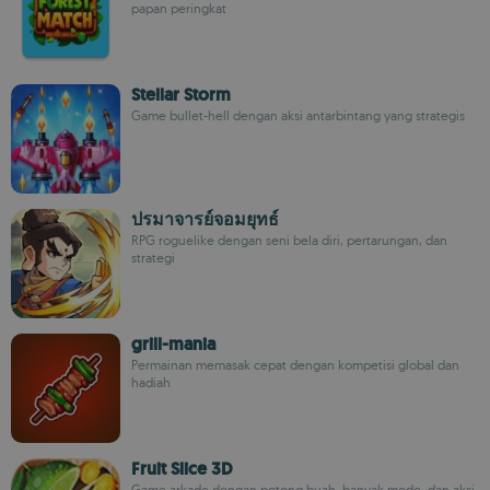
papan peringkat
Stellar Storm
Game bullet-hell dengan aksi antarbintang yang strategis
ปรมาจารย์จอมยุทธ์
RPG roguelike dengan seni bela diri, pertarungan, dan
strategi
grill-mania
Permainan memasak cepat dengan kompetisi global dan
hadiah
Fruit Slice 3D
Game arkade dengan potong buah, banyak mode, dan aksi