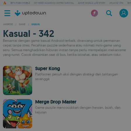
BETA PUBG MOBILE
MY HERO ACADEMIA UNITED SURVIVAL
GAME WORLD: LIFE STORY
APLIKASI VPN
BA
ANDROID
/
GAME
/
KASUAL
Kasual - 342
Bersantai dengan game kasual Android terbaik, dirancang untuk permainan
cepat tanpa stres. Pecahkan puzzle sederhana atau nikmati mini-game yang
seru. Semua menghadirkan hiburan instan tanpa perlu mempelajari mekanisme
yang rumit. Cocok dimainkan saat di bus, ketika istirahat, atau sebelum tidur.
Super Kong
Platformer penuh aksi dengan strategi dan tantangan
serangga
Merge Drop Master
Game puzzle mencocokkan dengan hewan, buah, dan
kejutan