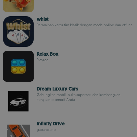
whist
Permainan kartu tim klasik dengan mode online dan offline
Relax Box
Playrea
Dream Luxury Cars
Gabungkan mobil, buka supercar, dan kembangkan
kerajaan otomotif Anda
Infinity Drive
gabanciano