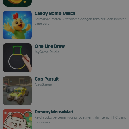
Candy Bomb Match
Permainan match-3 berwarna dengan teka-teki dan booster
yang seru
One Line Draw
JoyGame Studio
Cop Pursuit
AuraGames
DreamyMeowMart
Kelola toko bertema kucing, buat item, dan temui NPC yang
menawan