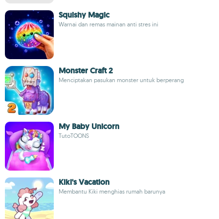
Squishy Magic
Warnai dan remas mainan anti stres ini
Monster Craft 2
Menciptakan pasukan monster untuk berperang
My Baby Unicorn
TutoTOONS
Kiki's Vacation
Membantu Kiki menghias rumah barunya