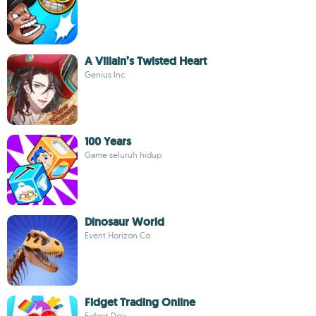
A Villain’s Twisted Heart
Genius Inc
100 Years
Game seluruh hidup
Dinosaur World
Event Horizon Co
Fidget Trading Online
Fidget Dev