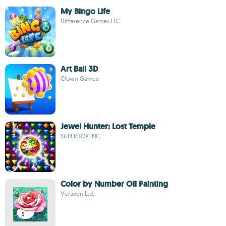
My Bingo Life
Difference Games LLC
Art Ball 3D
Clown Games
Jewel Hunter: Lost Temple
SUPERBOX.INC
Color by Number Oil Painting
Veraxen Ltd.