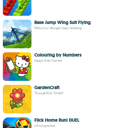
Base Jump Wing Suit Flying
Meluncur dengan baju terbang
Colouring by Numbers
Hippo Kids Games
GardenCraft
Thoughtfish GmbH
Flick Home Run! DUEL
infinitypocket