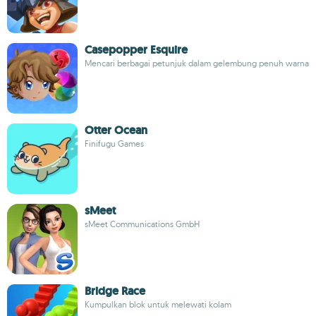
Casepopper Esquire
Mencari berbagai petunjuk dalam gelembung penuh warna
Otter Ocean
Finifugu Games
sMeet
sMeet Communications GmbH
Bridge Race
Kumpulkan blok untuk melewati kolam