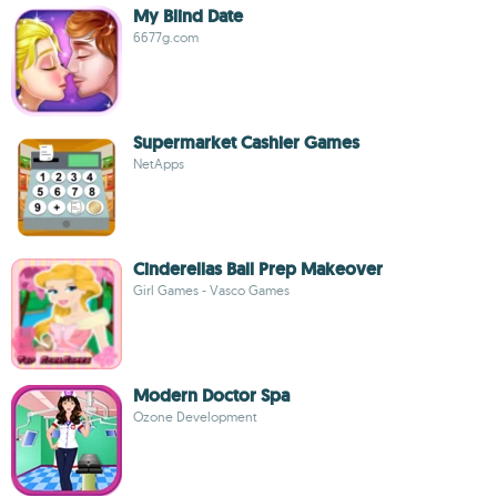
My Blind Date
6677g.com
Supermarket Cashier Games
NetApps
Cinderellas Ball Prep Makeover
Girl Games - Vasco Games
Modern Doctor Spa
Ozone Development