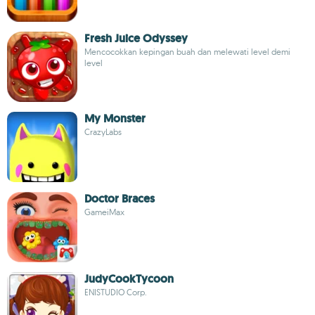
Fresh Juice Odyssey
Mencocokkan kepingan buah dan melewati level demi
level
My Monster
CrazyLabs
Doctor Braces
GameiMax
JudyCookTycoon
ENISTUDIO Corp.