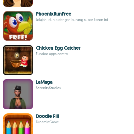
PhoenixRunFree
Jelajahi dunia dengan burung super keren ini
Chicken Egg Catcher
Fundoo apps centre
LaMaga
SerenityStudios
Doodle Fill
DreaminGame