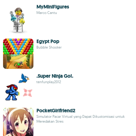
MyMiniFigures
Marco Cantu
Egypt Pop
Bubble Shooter
.Super Ninja Go!.
tenfunplay2012
PocketGirlfriend2
Simulator Pacar Virtual yang Dapat Dikustomisasi untuk
Meredakan Stres