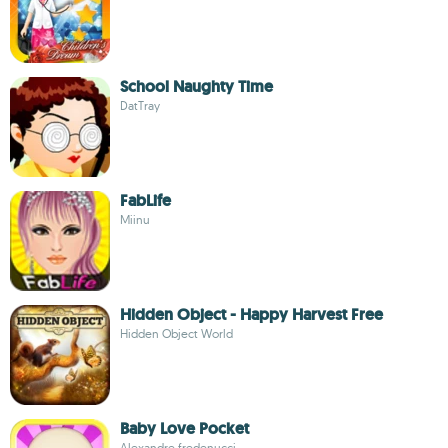
School Naughty Time
DatTray
FabLife
Miinu
Hidden Object - Happy Harvest Free
Hidden Object World
Baby Love Pocket
Alexandre fredenucci