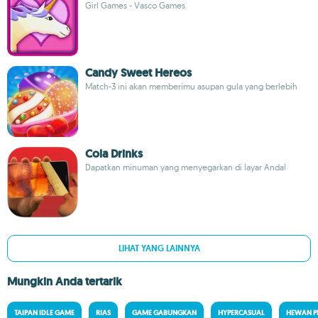
Girl Games - Vasco Games
Candy Sweet Hereos
Match-3 ini akan memberimu asupan gula yang berlebih
Cola Drinks
Dapatkan minuman yang menyegarkan di layar Anda!
LIHAT YANG LAINNYA
Mungkin Anda tertarik
TAIPAN IDLE GAME
RIAS
GAME GABUNGKAN
HYPERCASUAL
HEWAN P