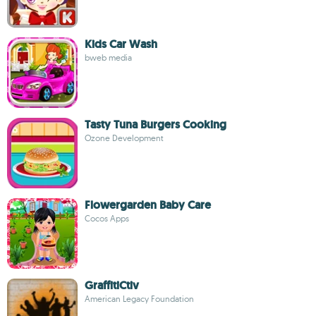
Kids Car Wash
bweb media
Tasty Tuna Burgers Cooking
Ozone Development
Flowergarden Baby Care
Cocos Apps
GraffitiCtiv
American Legacy Foundation