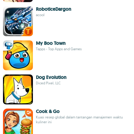
RobotIceDargon
acool
My Boo Town
Tapps - Top Apps and Games
Dog Evolution
Diced Pixel, LLC
Cook & Go
Kuasi resep global dalam tantangan manajemen waktu
kuliner ini