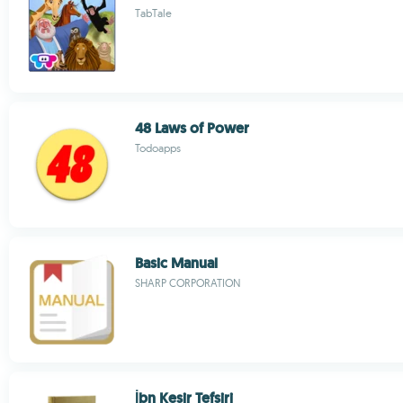
TabTale
48 Laws of Power
Todoapps
Basic Manual
SHARP CORPORATION
İbn Kesir Tefsiri