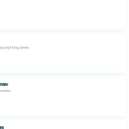
a Injil King James
nası
mmadov
es