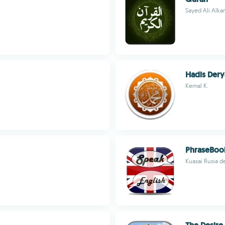
Sayed Ali Alka
Hadis Dery
Kemal K.
PhraseBoo
Kuasai Rusia de