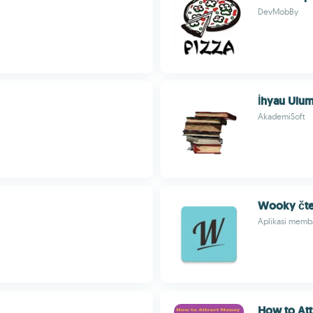
DevMobBy
İhyau Ulum
AkademiSoft
Wooky čt
Aplikasi memb
How to Att