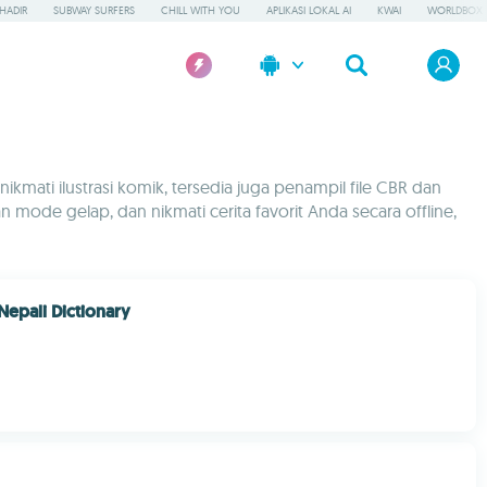
HADIR
SUBWAY SURFERS
CHILL WITH YOU
APLIKASI LOKAL AI
KWAI
WORLDBOX
ati ilustrasi komik, tersedia juga penampil file CBR dan
n mode gelap, dan nikmati cerita favorit Anda secara offline,
Nepali Dictionary