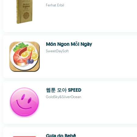
Ferhat Erbil
Món Ngon Mỗi Ngày
SweetDaySoft
웹툰 모아 SPEED
GoldSky&SilverOcean
Guia do Bebê