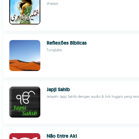
shapps
Reflexões Bíblicas
TungLabs
Japji Sahib
Jelajahi Japji Sahib dengan audio & lirik Inggris yang ter
Não Entre Aki