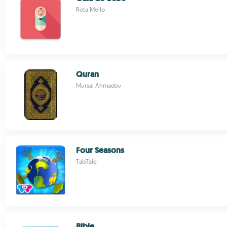
Rota Mello
Quran
Mursal Ahmadov
Four Seasons
TabTale
Bible