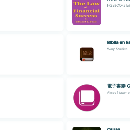
FREEBOOKS Edi
Biblia en 
Warp Studios
電子書籍 G
Akses 1 juta+ 
Quran