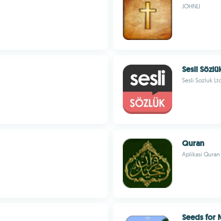
JOHNLI
Sesli Sözlü
Sesli Sozluk Lt
Quran
Aplikasi Qura
Seeds for 