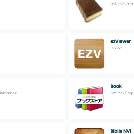
Jack Holt,Dav
ezViewer
DioSoft
Book
sinkronisasi
SoftBank Corp.
Biblia NVI