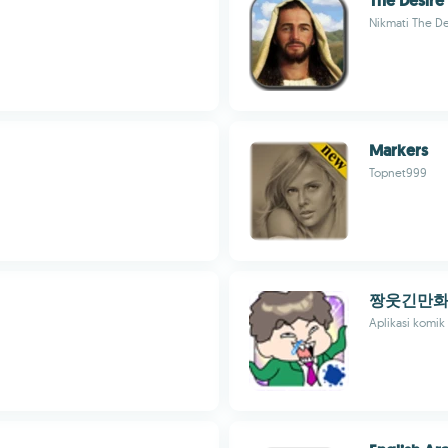
The Desire
Nikmati The De
Markers
Topnet999
짱웃긴만화
Aplikasi komi