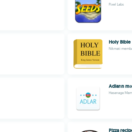
Pixel Labs
Holy Bible
Nikmati membac
Adların mə
Hasanaga Ma
Pizza recip