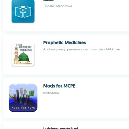
Tinashe Mzondiwa
Prophetic Medicines
Aplikasi prinsip penyembuhan Islam dari Al-Qur'an
Mods for MCPE
monopapz