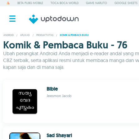
BETA PUBG MOBILE
TOCA BOCA WORLD
GAME NARUTO
GOOGLE SHEETS
ANDROID
/
APLIKASI
/
PRODUKTIVITAS
/
KOMIK & PEMBACA BUKU
Komik & Pembaca Buku - 76
Ubah perangkat Android Anda menjadi e-reader andal yang mend
CBZ terbaik, serta aplikasi resmi untuk membaca manga dan webto
kapan saja dan di mana saja.
Bible
Jeesmon Jacob
Sad Shayari