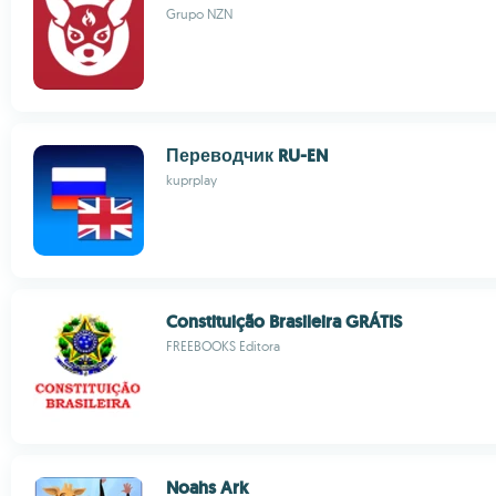
Grupo NZN
Переводчик RU-EN
kuprplay
Constituição Brasileira GRÁTIS
FREEBOOKS Editora
Noahs Ark