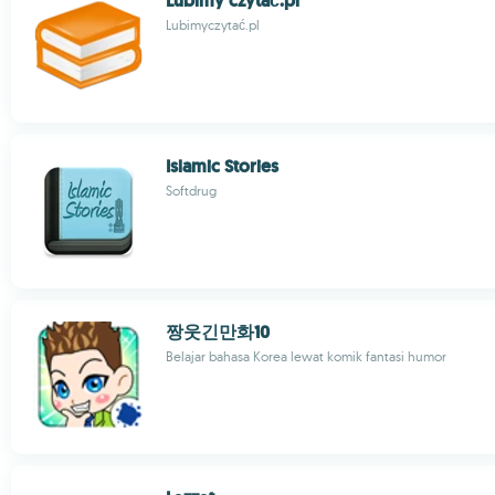
Lubimy czytać.pl
Lubimyczytać.pl
Islamic Stories
Softdrug
짱웃긴만화10
Belajar bahasa Korea lewat komik fantasi humor