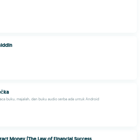
iddin
ečka
aca buku, majalah, dan buku audio serba ada untuk Android
ract Money (The Law of Financial Success