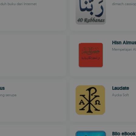
uh buku dari Internet
dimach.cassio
Hisn Almus
Mempelajari Al
us
Laudate
yang serupa
Aycka Soft
Blio eBook