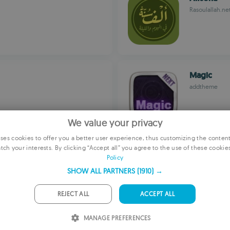
Rasoulallah.ne
Magic
addtheme
We value your privacy
es cookies to offer you a better user experience, thus customizing the conten
tch your interests. By clicking “Accept all” you agree to the use of these cookie
E
Gun Mods
Policy
Silicbobo Best
F
SHOW ALL PARTNERS
(1910) →
G
REJECT ALL
ACCEPT ALL
P
MANAGE PREFERENCES
I
Al-Quran 3