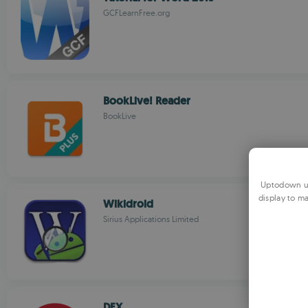
GCFLearnFree.org
BookLive! Reader
BookLive
Uptodown us
display to ma
Wikidroid
Sirius Applications Limited
DEX