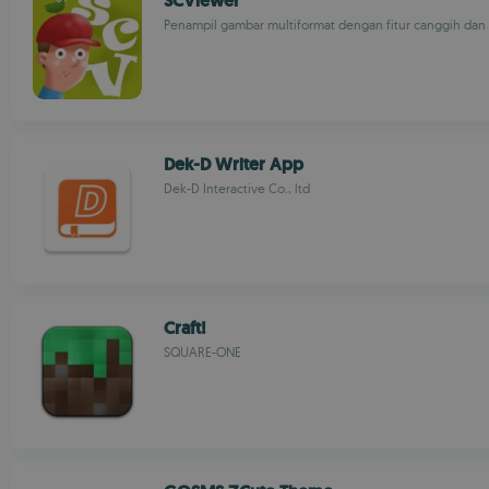
SCViewer
Penampil gambar multiformat dengan fitur canggih dan
Dek-D Writer App
Dek-D Interactive Co., ltd
Craft!
SQUARE-ONE