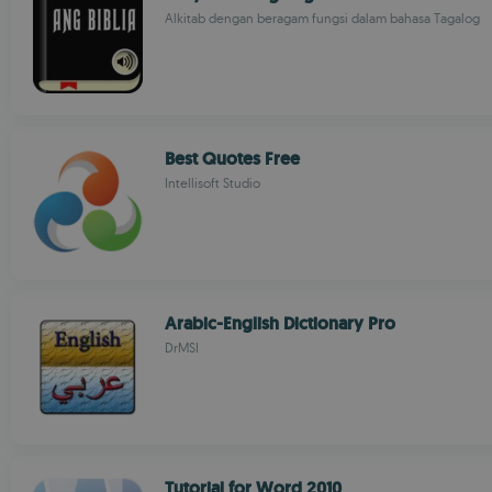
Alkitab dengan beragam fungsi dalam bahasa Tagalog
Best Quotes Free
Intellisoft Studio
Arabic-English Dictionary Pro
DrMSI
Tutorial for Word 2010