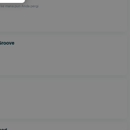
PANISH
n ke mana pun Anda pergi
OMANIAN
Groove