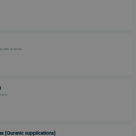
a dan e-book
g
S.p.a.
s (Quranic supplications)