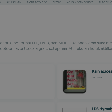
O
APLIKASI VPN
BATTLE ROYALE GD
TREBLO
APLIKASI OPEN SOURCE
EURO TRUC
ukung format PDF, EPUB, dan MOBI. Jika Anda lebih suka menikm
on favorit secara gratis setiap hari. Atur ukuran huruf, aktifka
Rain across
salemsi
LDS Hymnb