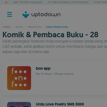
ARES: THE IRON VANGUARD
MY HERO ACADEMIA UNITED SURVIVAL
TICKET HER
ANDROID
/
APLIKASI
/
PRODUKTIVITAS
/
KOMIK & PEMBACA BUKU
Komik & Pembaca Buku - 28
Ubah perangkat Android Anda menjadi e-reader andal yang mend
CBZ terbaik, serta aplikasi resmi untuk membaca manga dan webto
kapan saja dan di mana saja.
bon app
Dar Al-Hayat - Alhayat Interna
Urdu Love Poetry SMS 3000