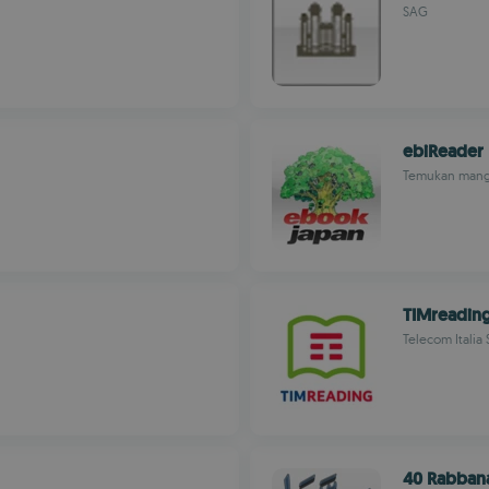
SAG
ebiReader
Temukan mang
TIMreadin
Telecom Italia 
40 Rabbana