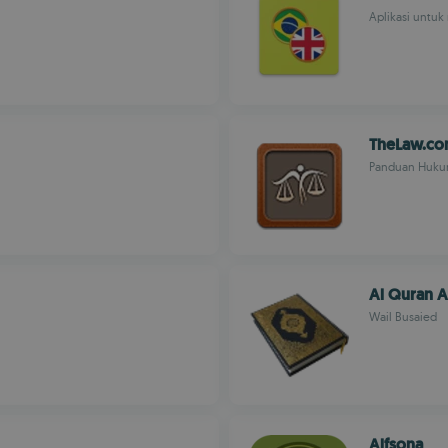
Aplikasi untuk
TheLaw.c
Panduan Hukum
Al Quran 
Wail Busaied
Alfsona