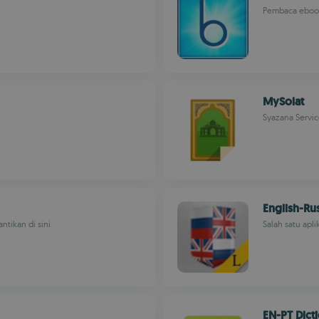
Pembaca eboo
MySolat
Syazana Servic
English-Rus
tikan di sini
Salah satu apl
EN-PT Dict