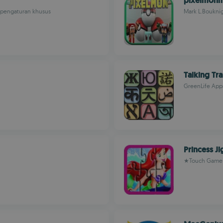
pixelmon
 pengaturan khusus
Mark L.Boukni
Talking Tra
GreenLife App
Princess J
★Touch Game 