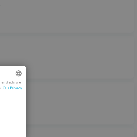
t
t and ads we
s.
Our Privacy
NGLISH
 Apps
RENCH
ERMAN
ORTUGUESE
TALIAN
0 Juz