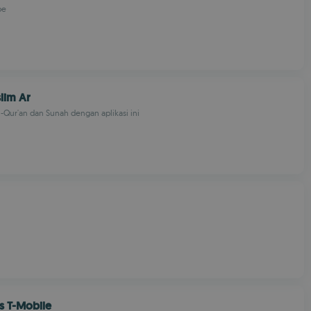
pe
lim Ar
-Qur'an dan Sunah dengan aplikasi ini
s T-Mobile