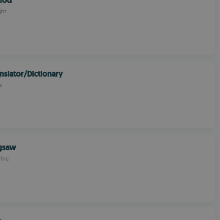
mod
ght
nslator/Dictionary
s
igsaw
Inc