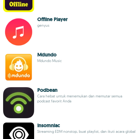
Offline Player
genyus
Mdundo
Mdundo Music
Podbean
Cara hebat untuk menemukan dan memutar semua
podcast favorit Anda
Insomniac
Streaming EDM nonstop, buat playlist, dan ikuti acara global