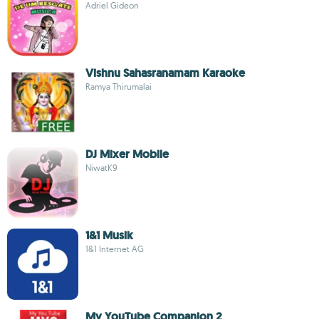
Adriel Gideon
Vishnu Sahasranamam Karaoke
Ramya Thirumalai
DJ Mixer Mobile
NiwatK9
1&1 Musik
1&1 Internet AG
My YouTube Companion 2