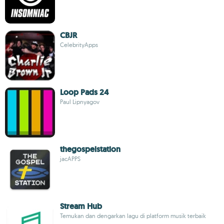
CBJR
CelebrityApps
Loop Pads 24
Paul Lipnyagov
thegospelstation
jacAPPS
Stream Hub
Temukan dan dengarkan lagu di platform musik terbaik