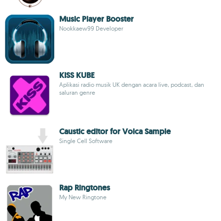
Music Player Booster
Nookkaew99 Developer
KISS KUBE
Aplikasi radio musik UK dengan acara live, podcast, dan
saluran genre
Caustic editor for Volca Sample
Single Cell Software
Rap Ringtones
My New Ringtone