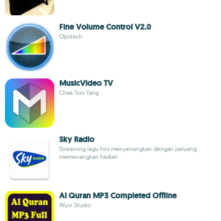
Fine Volume Control V2.0
Opotech
MusicVideo TV
Chae Soo Yang
Sky Radio
Streaming lagu hits menyenangkan dengan peluang
memenangkan hadiah
Al Quran MP3 Completed Offline
Wuvi Studio