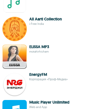
All Aarti Collection
i-Free India
ELISSA MP3
motahirhicham
EnergyFM
Корпорация «Проф-Медиа»
Music Player Unlimited
Web and App