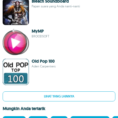
Bleach Soundboard
Papan suara yang Anda nanti-nanti
MyMP
BROODSOFT
Old Pop 100
Aden Carpenters
LIHAT YANG LAINNYA
Mungkin Anda tertarik