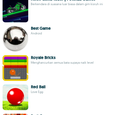
Berkendara di suasana luar biasa dalam gim kisruh ini
Best Game
Android
Royale Bricks
Menghancurkan semua bata supaya naik level
Red Ball
Love Egg