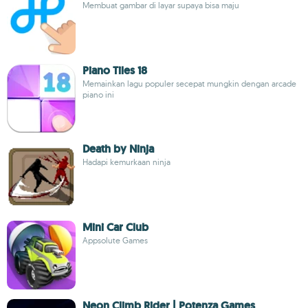
Membuat gambar di layar supaya bisa maju
Piano Tiles 18
Memainkan lagu populer secepat mungkin dengan arcade
piano ini
Death by Ninja
Hadapi kemurkaan ninja
Mini Car Club
Appsolute Games
Neon Climb Rider | Potenza Games