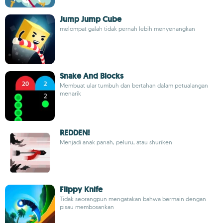
Jump Jump Cube
melompat galah tidak pernah lebih menyenangkan
Snake And Blocks
Membuat ular tumbuh dan bertahan dalam petualangan
menarik
REDDEN!
Menjadi anak panah, peluru, atau shuriken
Flippy Knife
Tidak seorangpun mengatakan bahwa bermain dengan
pisau membosankan