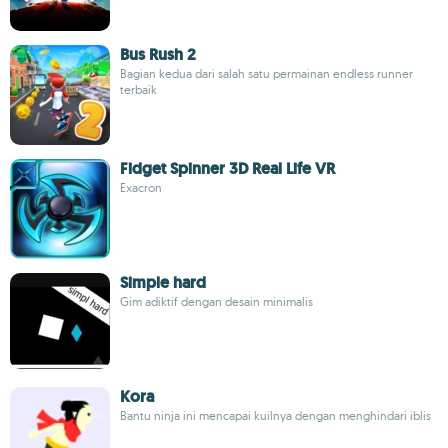
Bus Rush 2
Bagian kedua dari salah satu permainan endless runner
terbaik
Fidget Spinner 3D Real Life VR
Exacron
Simple hard
Gim adiktif dengan desain minimalis
Kora
Bantu ninja ini mencapai kuilnya dengan menghindari iblis