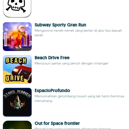
Subway Sporty Gran Run
Mengontrol nenek-nenek yang berlari di jalur bus bawah
tanah
Beach Drive Free
Menyusuri pantai yang penuh dengan rintangan
EspacioProfundo
Memusnahkan gelombang musuh yang tak henti-hentinya
menyerang
Out for Space frontier
Menghindari semua rintangan dalam petualangan