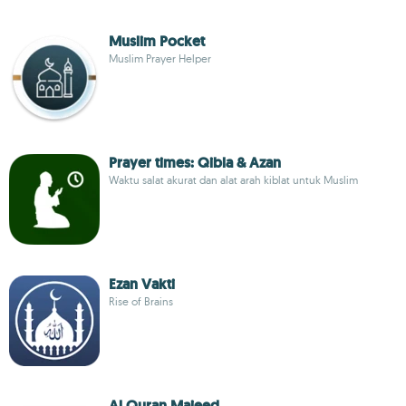
Muslim Pocket
Muslim Prayer Helper
Prayer times: Qibla & Azan
Waktu salat akurat dan alat arah kiblat untuk Muslim
Ezan Vakti
Rise of Brains
Al Quran Majeed