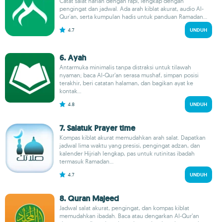
Catat salat harian dengan rapi, lengkap dengan
pengingat dan jadwal. Ada arah kiblat akurat, audio Al-
Qur'an, serta kumpulan hadis untuk panduan Ramadan...
4.7
UNDUH
6. Ayah
Antarmuka minimalis tanpa distraksi untuk tilawah
nyaman; baca Al-Qur’an serasa mushaf, simpan posisi
terakhir, beri catatan halaman, dan bagikan ayat ke
kontak...
4.8
UNDUH
7. Salatuk Prayer time
Kompas kiblat akurat memudahkan arah salat. Dapatkan
jadwal lima waktu yang presisi, pengingat adzan, dan
kalender Hijriah lengkap, pas untuk rutinitas ibadah
termasuk Ramadan...
4.7
UNDUH
8. Quran Majeed
Jadwal salat akurat, pengingat, dan kompas kiblat
memudahkan ibadah. Baca atau dengarkan Al-Qur’an