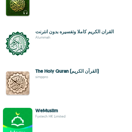
القران الكريم كاملا وتفسيره بدون انترنت
Alummah
The Holy Quran (القرآن الكريم)
simppro
WeMuslim
Fyxtech HK Limited