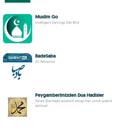
Muslim Go
Intelligent Earnings Sdn Bhd
BadeSaba
Ali Tehranchi
Peygamberimizden Dua Hadisler
Akses doa Hadis autentik setiap hari untuk praktik
spiritual