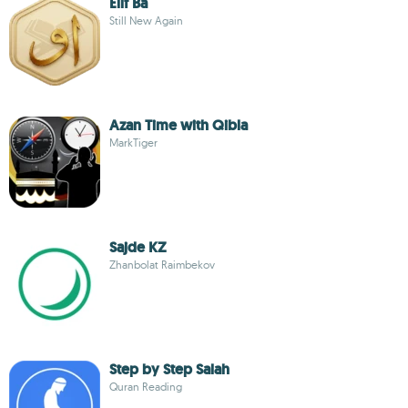
Elif Ba
Still New Again
Azan Time with Qibla
MarkTiger
Sajde KZ
Zhanbolat Raimbekov
Step by Step Salah
Quran Reading