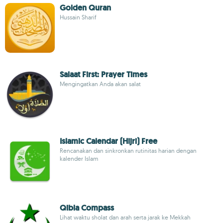
Golden Quran
Hussain Sharif
Salaat First: Prayer Times
Mengingatkan Anda akan salat
Islamic Calendar (Hijri) Free
Rencanakan dan sinkronkan rutinitas harian dengan
kalender Islam
Qibla Compass
Lihat waktu sholat dan arah serta jarak ke Mekkah