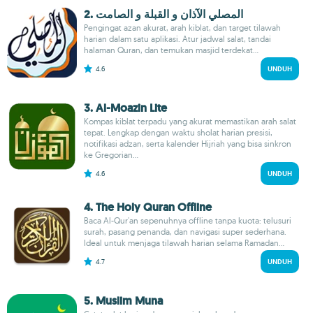
2. المصلي الآذان و القبلة و الصامت
Pengingat azan akurat, arah kiblat, dan target tilawah
harian dalam satu aplikasi. Atur jadwal salat, tandai
halaman Quran, dan temukan masjid terdekat...
4.6
UNDUH
3. Al-Moazin Lite
Kompas kiblat terpadu yang akurat memastikan arah salat
tepat. Lengkap dengan waktu sholat harian presisi,
notifikasi adzan, serta kalender Hijriah yang bisa sinkron
ke Gregorian...
4.6
UNDUH
4. The Holy Quran Offline
Baca Al-Qur'an sepenuhnya offline tanpa kuota: telusuri
surah, pasang penanda, dan navigasi super sederhana.
Ideal untuk menjaga tilawah harian selama Ramadan...
4.7
UNDUH
5. Muslim Muna