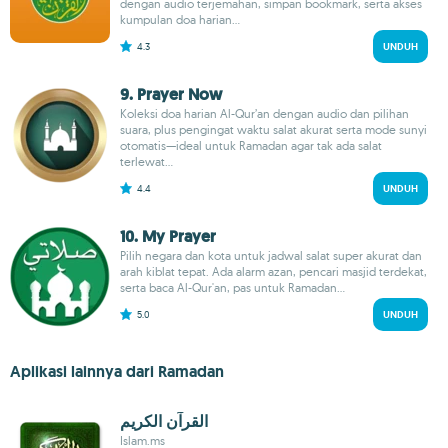
dengan audio terjemahan, simpan bookmark, serta akses
kumpulan doa harian...
4.3
UNDUH
9. Prayer Now
Koleksi doa harian Al-Qur’an dengan audio dan pilihan
suara, plus pengingat waktu salat akurat serta mode sunyi
otomatis—ideal untuk Ramadan agar tak ada salat
terlewat...
4.4
UNDUH
10. My Prayer
Pilih negara dan kota untuk jadwal salat super akurat dan
arah kiblat tepat. Ada alarm azan, pencari masjid terdekat,
serta baca Al-Qur'an, pas untuk Ramadan...
5.0
UNDUH
Aplikasi lainnya dari Ramadan
القرآن الكريم
Islam.ms