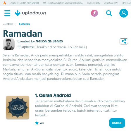
ARES: THE IRON VANGUARD
MY HERO ACADEMIA UNITED SURVIVAL
TICKET HERO
APLIKASI VPN
BATTLE 
ANDROID
/
RAMADAN
Ramadan
Created by
Nelson de Benito
95 aplikasi
( Terakhir diperbarui: 1 bulan lalu )
Selama Ramadan, Anda perlu memperhatikan waktu salat, mengetahui waktu
berbuka, dan senantiasa menyediakan Al-Quran. Aplikasi gratis ini menyediakan
semuanya: pemberitahuan salat dengan azan, kompas penunjuk arah ke
Makkah, lantunan Al-Quran dalam bentuk audio, kalender Hijriah, doa untuk
segala situasi, dan masih banyak lagi. Di mana pun Anda berada, perangkat
Android Anda akan menjadi panduan selama bulan suci Ramadan.
1. Quran Android
Terjemahan multi-bahasa dan tilawah audio memudahkan
tadabbur Al-Qur'an di Android. Cari ayat secepat kilat;
gratis, bersumber terbuka, butuh internet untuk fitur
terbaik...
4.5
UNDUH