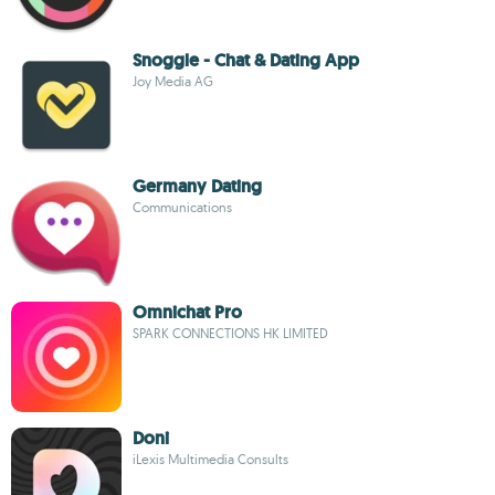
Snoggle - Chat & Dating App
Joy Media AG
Germany Dating
Communications
Omnichat Pro
SPARK CONNECTIONS HK LIMITED
Doni
iLexis Multimedia Consults