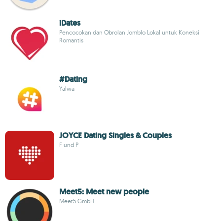
iDates
Pencocokan dan Obrolan Jomblo Lokal untuk Koneksi
Romantis
#Dating
Yalwa
JOYCE Dating Singles & Couples
F und P
Meet5: Meet new people
Meet5 GmbH