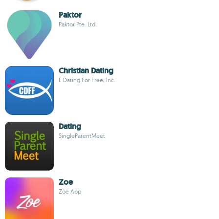
Paktor
Paktor Pte. Ltd.
Christian Dating
E Dating For Free, Inc.
Dating
SingleParentMeet
Zoe
Zoe App