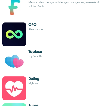
Mencari dan mengobrol dengan orang-orang menarik di
sekitar Anda
OFO
Alex Rander
Topface
Topface LLC
Dating
MyLove
Surge