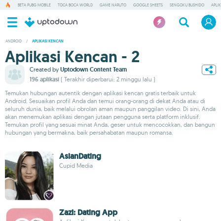
BETA PUBG MOBILE
TOCA BOCA WORLD
GAME NARUTO
GOOGLE SHEETS
SENGOKU BUSHIDO
APLI
ANDROID
/
APLIKASI KENCAN
Aplikasi Kencan - 2
Created by
Uptodown Content Team
196 aplikasi
( Terakhir diperbarui: 2 minggu lalu )
Temukan hubungan autentik dengan aplikasi kencan gratis terbaik untuk
Android. Sesuaikan profil Anda dan temui orang-orang di dekat Anda atau di
seluruh dunia, baik melalui obrolan aman maupun panggilan video. Di sini, Anda
akan menemukan aplikasi dengan jutaan pengguna serta platform inklusif.
Temukan profil yang sesuai minat Anda, geser untuk mencocokkan, dan bangun
hubungan yang bermakna, baik persahabatan maupun romansa.
AsianDating
Cupid Media
Zazi: Dating App