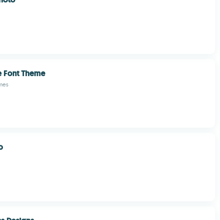
e Font Theme
mes
o