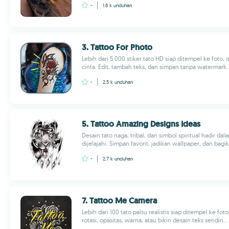
-
1.6 k
unduhan
3. Tattoo For Photo
Lebih dari 5.000 stiker tato HD siap ditempel ke foto, 
cinta. Edit, tambah teks, dan simpan tanpa watermark..
-
2.5 k
unduhan
5. Tattoo Amazing Designs Ideas
Desain tato naga, tribal, dan simbol spiritual hadir 
dijelajahi. Simpan favorit, jadikan wallpaper, dan bagik
-
2.7 k
unduhan
7. Tattoo Me Camera
Lebih dari 100 tato palsu realistis siap ditempel ke foto
rotasi, opasitas, warna, atau bikin desain teks sendiri...