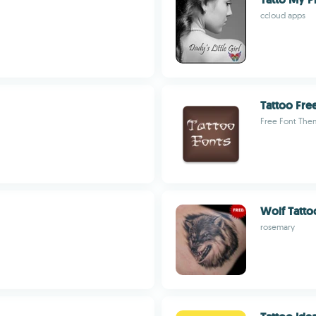
ccloud apps
Tattoo Fre
Free Font The
Wolf Tatto
rosemary