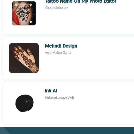
Tattoo Name On My Photo Editor
iDroid Solution
Mehndi Design
App Maker Sajib
Ink AI
RefaceEuropeUAB