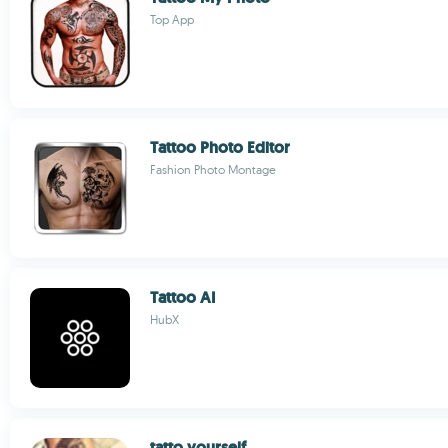
Top App
Tattoo Photo Editor
Fashion Photo Montage
Tattoo AI
HubX
tatto yourself