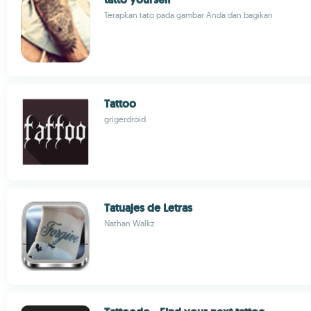
Terapkan tato pada gambar Anda dan bagikan
Tattoo
grigerdroid
Tatuajes de Letras
Nathan Walkz