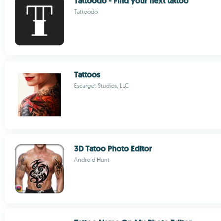
Tattoodo - Find your next tattoo
Tattoodo
Tattoos
Escargot Studios, LLC
3D Tatoo Photo Editor
Android Hunt