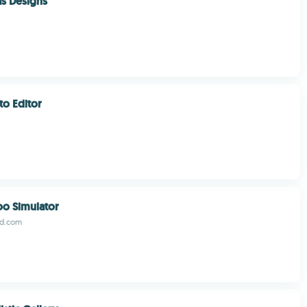
as Designs
to Editor
oo Simulator
d.com