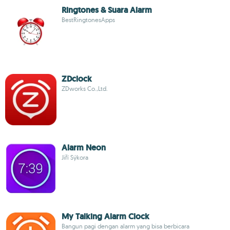
Ringtones & Suara Alarm
BestRingtonesApps
ZDclock
ZDworks Co.,Ltd.
Alarm Neon
Jiří Sýkora
My Talking Alarm Clock
Bangun pagi dengan alarm yang bisa berbicara