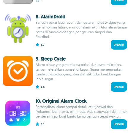
-
UNDUH
8. AlarmDroid
Bangun pakai lagu favorit dan getaran, plus widget yang
menampilkan hitung mundur alarm aktif. Atur alarm tanpa
batas di Android dengan pengaturan simpel dan
fleksibel...
5.0
UNDUH
9. Sleep Cycle
Alarm pintar yang membaca pola tidur lewat mikrofon,
tanpa meletakkan ponsel di kasur. Suara menenangkan,
tunda cukup digoyang, dan statistik tidur buat bangun
lebih segar...
4.6
UNDUH
10. Original Alarm Clock
Personalisasi alarm sampai detail: atur jadwal dan
frekuensi, beri nama, pilih nada. Ada stopwatch dan timer
berdesain rapi buat bantu kamu bangun tepat waktu...
3.0
UNDUH