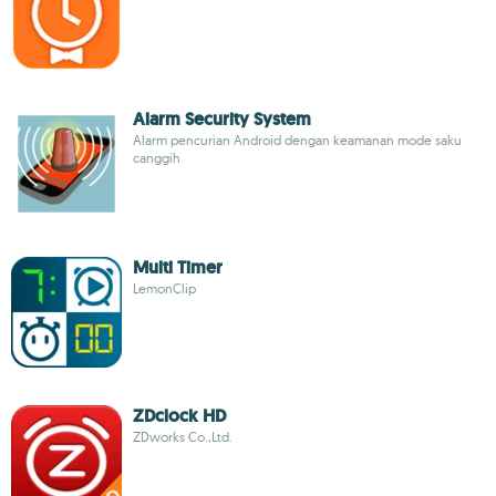
Alarm Security System
Alarm pencurian Android dengan keamanan mode saku
canggih
Multi Timer
LemonClip
ZDclock HD
ZDworks Co.,Ltd.