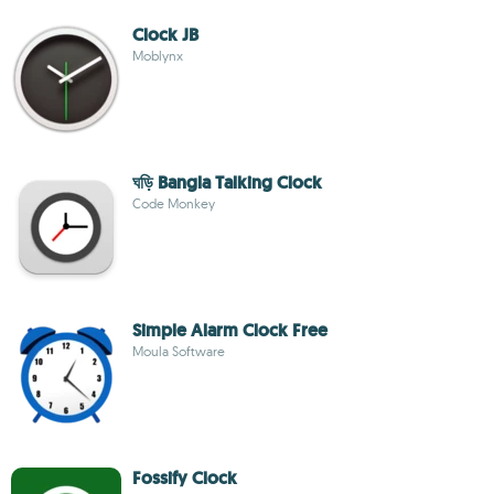
Clock JB
Moblynx
ঘড়ি Bangla Talking Clock
Code Monkey
Simple Alarm Clock Free
Moula Software
Fossify Clock