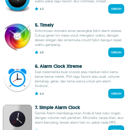
waktu pakai lagu favorit, atur notifikasi, simpel...
4.3
UNDUH
5. Timely
Sinkronisasi otomatis antar perangkat bikin alarm selaras.
Cukup geser lini masa untuk mengatur waktu, dengan
desain elegan dan antarmuka intuitif bikin bangun tepat
waktu gampang...
4.6
UNDUH
6. Alarm Clock Xtreme
Soal matematika buat snooze atau matikan bikin kamu
benar-benar melek. Pilih lagu favorit atau acak, volume
bertahap, getar, dan tema warna untuk jam alarm
Android...
4.4
UNDUH
7. Simple Alarm Clock
Gentle Alarm membangunkan Anda di fase tidur ringan
dengan volume naik perlahan. Minimalis, tanpa iklan; atur
alarm berulang, lewati alarm hari ini, pakai nada MP3...