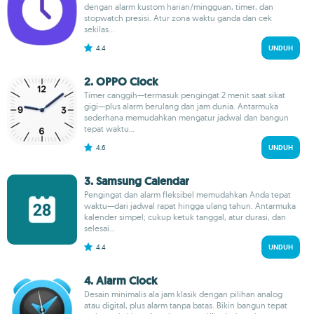
dengan alarm kustom harian/mingguan, timer, dan
stopwatch presisi. Atur zona waktu ganda dan cek
sekilas...
4.4
UNDUH
2. OPPO Clock
Timer canggih—termasuk pengingat 2 menit saat sikat
gigi—plus alarm berulang dan jam dunia. Antarmuka
sederhana memudahkan mengatur jadwal dan bangun
tepat waktu...
4.6
UNDUH
3. Samsung Calendar
Pengingat dan alarm fleksibel memudahkan Anda tepat
waktu—dari jadwal rapat hingga ulang tahun. Antarmuka
kalender simpel; cukup ketuk tanggal, atur durasi, dan
selesai...
4.4
UNDUH
4. Alarm Clock
Desain minimalis ala jam klasik dengan pilihan analog
atau digital, plus alarm tanpa batas. Bikin bangun tepat