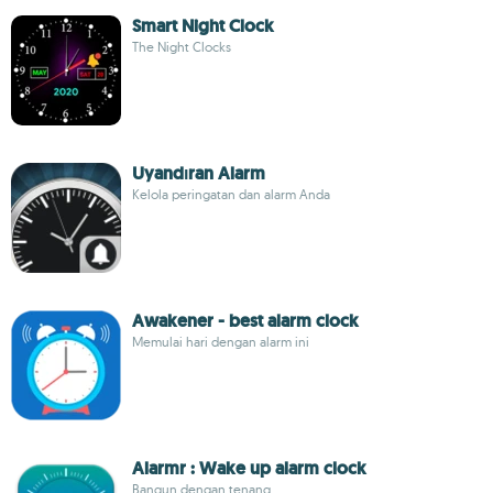
Smart Night Clock
The Night Clocks
Uyandıran Alarm
Kelola peringatan dan alarm Anda
Awakener - best alarm clock
Memulai hari dengan alarm ini
Alarmr : Wake up alarm clock
Bangun dengan tenang