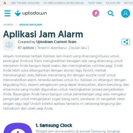
ARES: THE IRON VANGUARD
MY HERO ACADEMIA UNITED SURVIVAL
TICKET HERO
APLIKASI VPN
BATTLE 
ANDROID
/
APLIKASI JAM ALARM
Aplikasi Jam Alarm
Created by
Uptodown Content Team
87 aplikasi
( Terakhir diperbarui: 2 bulan lalu )
Jelajahi kompilasi terbaik Aplikasi Jam Alarm yang dirancang khusus untuk
perangkat Android. Kami menghadirkan beragam alat yang dirancang untuk
menjamin Anda bangun tepat waktu dan meningkatkan rutinitas pagi. Entah
Anda lebih suka dibangunkan dengan alunan lagu favorit, melodi
menenangkan, atau bahkan menantang diri dengan puzzle rumit untuk
menonaktifkan alarm, tersedia aplikasi untuk itu. Aplikasi ini dibangun dengan
segudang fitur, seperti pengaturan yang dapat disesuaikan, alarm berulang, dan
antarmuka yang mudah digunakan untuk meningkatkan proses penjadwalan
Anda. Bayangkan Anda harus bangun untuk penerbangan pagi atau mengatur
pengingat untuk mengerjakan tugas siang nanti; peralatan ini sangatlah ideal.
Jangan ragu lagi! Unduh koleksi aplikasi fantastis ini sekarang langsung dari
Uptodown dan ubah pagi Anda.
1. Samsung Clock
Widget jam dunia praktis di ponsel Samsung, lengkap