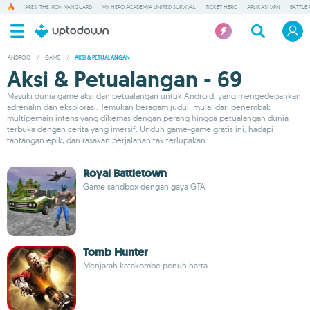
ARES: THE IRON VANGUARD
MY HERO ACADEMIA UNITED SURVIVAL
TICKET HERO
APLIKASI VPN
BATTLE 
ANDROID
/
GAME
/
AKSI & PETUALANGAN
Aksi & Petualangan - 69
Masuki dunia game aksi dan petualangan untuk Android, yang mengedepankan
adrenalin dan eksplorasi. Temukan beragam judul: mulai dari penembak
multipemain intens yang dikemas dengan perang hingga petualangan dunia
terbuka dengan cerita yang imersif. Unduh game-game gratis ini, hadapi
tantangan epik, dan rasakan perjalanan tak terlupakan.
Royal Battletown
Game sandbox dengan gaya GTA
Tomb Hunter
Menjarah katakombe penuh harta