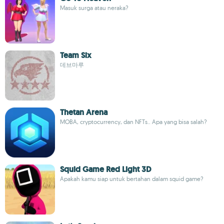
Masuk surga atau neraka?
Team Six
데브마루
Thetan Arena
MOBA, cryptocurrency, dan NFTs.. Apa yang bisa salah?
Squid Game Red Light 3D
Apakah kamu siap untuk bertahan dalam squid game?