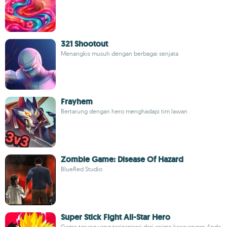
321 Shootout
Menangkis musuh dengan berbagai senjata
Frayhem
Bertarung dengan hero menghadapi tim lawan
Zombie Game: Disease Of Hazard
BlueRed Studio
Super Stick Fight All-Star Hero
Game tarung yang terinspirasi dari anime kesayangan Anda