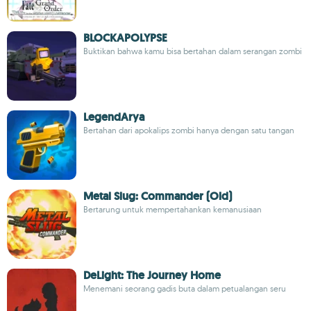
BLOCKAPOLYPSE
Buktikan bahwa kamu bisa bertahan dalam serangan zombi
LegendArya
Bertahan dari apokalips zombi hanya dengan satu tangan
Metal Slug: Commander (Old)
Bertarung untuk mempertahankan kemanusiaan
DeLight: The Journey Home
Menemani seorang gadis buta dalam petualangan seru