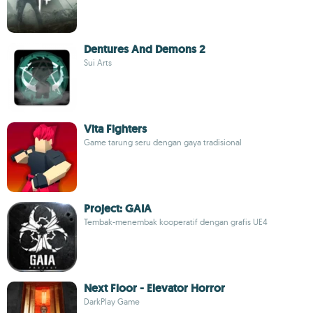
Dentures And Demons 2
Sui Arts
Vita Fighters
Game tarung seru dengan gaya tradisional
Project: GAIA
Tembak-menembak kooperatif dengan grafis UE4
Next Floor - Elevator Horror
DarkPlay Game