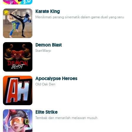
Karate King
Menikmati perang sinematik dalam game duel yang seru
Demon Blast
StartWarp
Apocalypse Heroes
Old Oak Den
Elite Strike
Tembak dan menarilah melawan musuh