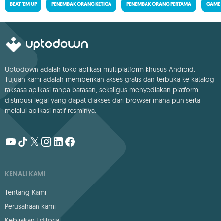
BEAT 'EM UP
PENEMBAK ORANG KETIGA
PENEMBAK ORANG PERTAMA
GAME
Uptodown adalah toko aplikasi multiplatform khusus Android.
Tujuan kami adalah memberikan akses gratis dan terbuka ke katalog
raksasa aplikasi tanpa batasan, sekaligus menyediakan platform
distribusi legal yang dapat diakses dari browser mana pun serta
melalui aplikasi natif resminya.
KENALI KAMI
Tentang Kami
Perusahaan kami
Kebijakan Editorial