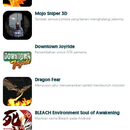
Mojo Sniper 3D
Tembak semua zombie yang berani menghalangi jalanmu
Downtown Joyride
Persembahan untuk GTA pertama
Dragon Fear
Menyusuri jalur menyeramkan sambil membunuh monster
BLEACH Environment Soul of Awakening
Mainkan cerita Bleach pada Android