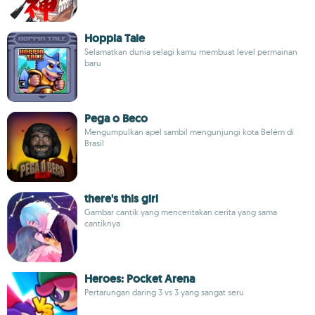
Hoppia Tale
Selamatkan dunia selagi kamu membuat level permainan
baru
Pega o Beco
Mengumpulkan apel sambil mengunjungi kota Belém di
Brasil
there's this girl
Gambar cantik yang menceritakan cerita yang sama
cantiknya
Heroes: Pocket Arena
Pertarungan daring 3 vs 3 yang sangat seru