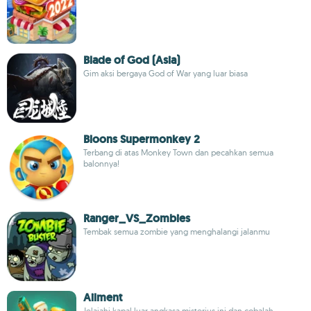
Blade of God (Asia)
Gim aksi bergaya God of War yang luar biasa
Bloons Supermonkey 2
Terbang di atas Monkey Town dan pecahkan semua
balonnya!
Ranger_VS_Zombies
Tembak semua zombie yang menghalangi jalanmu
Ailment
Jelajahi kapal luar angkasa misterius ini dan cobalah