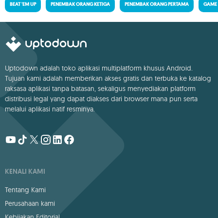
BEAT 'EM UP
PENEMBAK ORANG KETIGA
PENEMBAK ORANG PERTAMA
GAME
Uptodown adalah toko aplikasi multiplatform khusus Android.
Tujuan kami adalah memberikan akses gratis dan terbuka ke katalog
raksasa aplikasi tanpa batasan, sekaligus menyediakan platform
distribusi legal yang dapat diakses dari browser mana pun serta
melalui aplikasi natif resminya.
KENALI KAMI
Tentang Kami
Perusahaan kami
Kebijakan Editorial