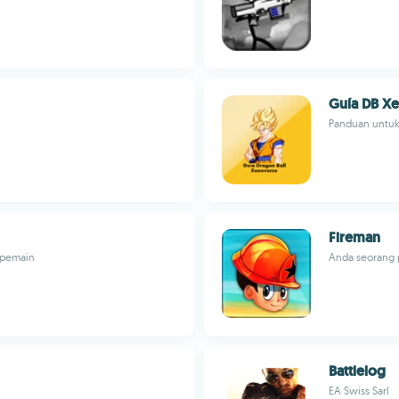
Guía DB X
Panduan untuk
Fireman
ipemain
Anda seorang
Battlelog
EA Swiss Sarl