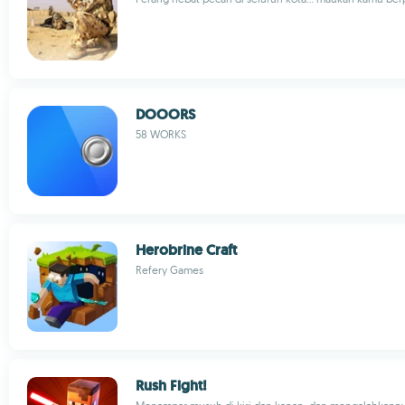
DOOORS
58 WORKS
Herobrine Craft
Refery Games
Rush Fight!