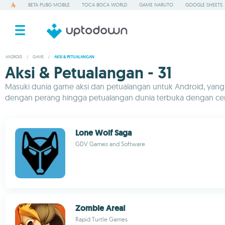
BETA PUBG MOBILE
TOCA BOCA WORLD
GAME NARUTO
GOOGLE SHEETS
ANDROID
/
GAME
/
AKSI & PETUALANGAN
Aksi & Petualangan - 31
Masuki dunia game aksi dan petualangan untuk Android, yan
dengan perang hingga petualangan dunia terbuka dengan cerita
Lone Wolf Saga
GDV Games and Software
Zombie Area!
Rapid Turtle Games