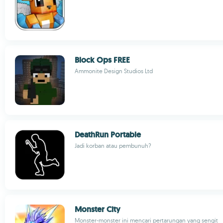
Block Ops FREE
Ammonite Design Studios Ltd
DeathRun Portable
Jadi korban atau pembunuh?
Monster City
Monster-monster ini mencari pertarungan yang sengit