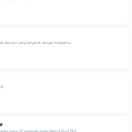
bak apa pun yang bergerak dengan katapelmu
GbR
ar
ahan hidup 3D melawan invasi Mars di Bumi 1913