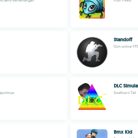
nya demi kemenangan
Four Pixels
Standoff
Gim online FPS
DLC Simula
juritnya
Swallow's Tail
Bmx Kid