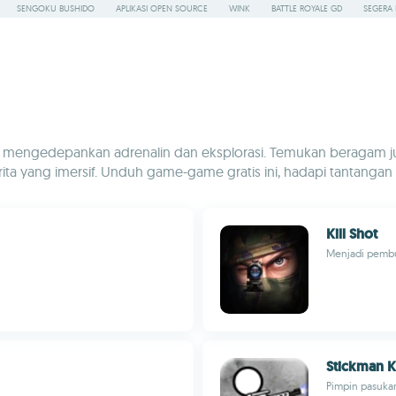
SENGOKU BUSHIDO
APLIKASI OPEN SOURCE
WINK
BATTLE ROYALE GD
SEGERA 
g mengedepankan adrenalin dan eksplorasi. Temukan beragam ju
 yang imersif. Unduh game-game gratis ini, hadapi tantangan ep
Kill Shot
Menjadi pembu
Stickman K
Pimpin pasuka