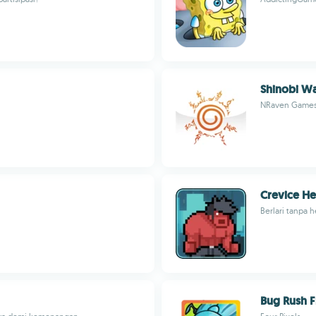
Shinobi W
NRaven Game
Crevice H
Berlari tanpa 
Bug Rush F