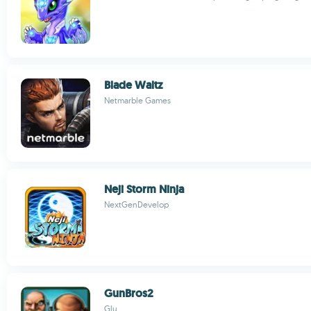
Blade Waltz
Netmarble Games
Neji Storm Ninja
NextGenDevelop
GunBros2
Glu