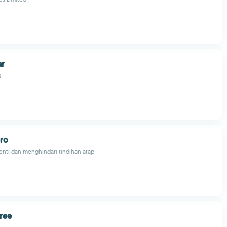
ar
s
ero
henti dan menghindari tindihan atap
ree