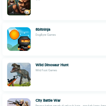
8bitninja
DogByte Games
Wild Dinosaur Hunt
Wild Foot Games
City Battle War
Perang hebat pecah di seluruh kota... maukah kamu berp