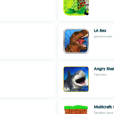
LA Rex
gametornado
Angry Shar
Tapinator
Multicraft:
Sandbox yang 