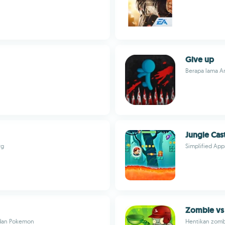
Give up
Berapa lama A
Jungle Cas
rg
Simplified App
Zombie vs
 dan Pokemon
Hentikan zombi