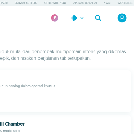
HADIR
SUBWAY SURFERS
CHILL WITH YOU
APLIKASI LOKAL AI
KWAI
WORLDBOX
dul: mulai dari penembak multipemain intens yang dikemas
ik, dan rasakan perjalanan tak terlupakan.
nuh hening dalam operasi khusus
ill Chamber
n, mode solo