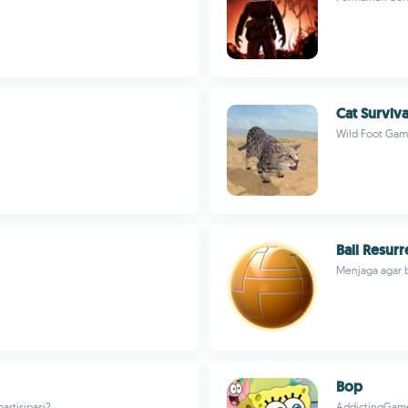
Cat Surviva
Wild Foot Gam
Ball Resurr
Menjaga agar b
Bop
artisipasi?
AddictingGame