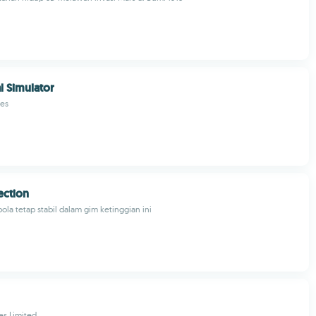
l Simulator
es
ection
ola tetap stabil dalam gim ketinggian ini
s Limited