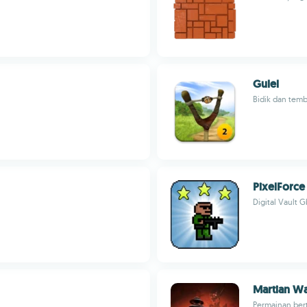
Gulel
Bidik dan tem
PixelForce
Digital Vault 
Martian W
Permainan bert