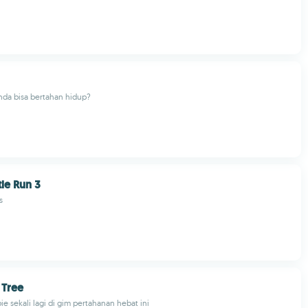
nda bisa bertahan hidup?
tle Run 3
s
 Tree
e sekali lagi di gim pertahanan hebat ini