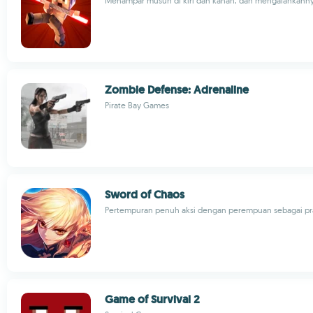
Menampar musuh di kiri dan kanan, dan mengalahkan
Zombie Defense: Adrenaline
Pirate Bay Games
Sword of Chaos
Pertempuran penuh aksi dengan perempuan sebagai pra
Game of Survival 2