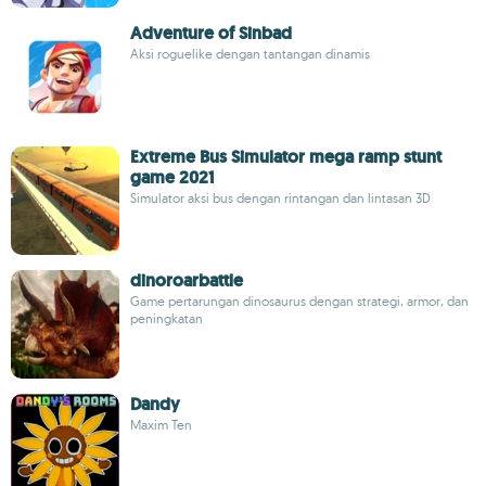
Adventure of Sinbad
Aksi roguelike dengan tantangan dinamis
Extreme Bus Simulator mega ramp stunt
game 2021
Simulator aksi bus dengan rintangan dan lintasan 3D
dinoroarbattle
Game pertarungan dinosaurus dengan strategi, armor, dan
peningkatan
Dandy
Maxim Ten