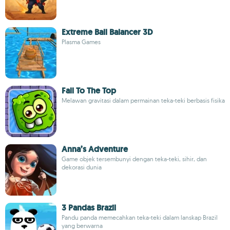
Extreme Ball Balancer 3D
Plasma Games
Fall To The Top
Melawan gravitasi dalam permainan teka-teki berbasis fisika
Anna’s Adventure
Game objek tersembunyi dengan teka-teki, sihir, dan
dekorasi dunia
3 Pandas Brazil
Pandu panda memecahkan teka-teki dalam lanskap Brazil
yang berwarna