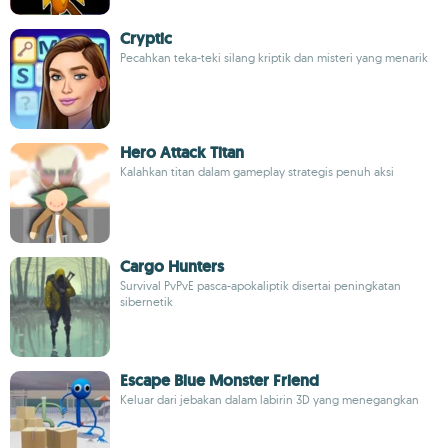
Cryptic
Pecahkan teka-teki silang kriptik dan misteri yang menarik
Hero Attack Titan
Kalahkan titan dalam gameplay strategis penuh aksi
Cargo Hunters
Survival PvPvE pasca-apokaliptik disertai peningkatan
sibernetik
Escape Blue Monster Friend
Keluar dari jebakan dalam labirin 3D yang menegangkan