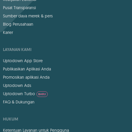
Pusat Transparansi
Sumber daya merek & pers
Blog Perusahaan
Karier
LAYANAN KAMI
Uptodown App Store
Publikasikan Aplikasi Anda
Promosikan aplikasi Anda
Uptodown Ads
Uptodown Turbo
BARU
FAQ & Dukungan
HUKUM
Ketentuan Layanan untuk Pengguna