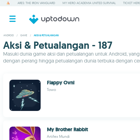
ARES: THE IRON VANGUARD
MY HERO ACADEMIA UNITED SURVIVAL
TICKET HER
ANDROID
/
GAME
/
AKSI & PETUALANGAN
Aksi & Petualangan - 187
Masuki dunia game aksi dan petualangan untuk Android, yan
dengan perang hingga petualangan dunia terbuka dengan cerita
Flappy Ovni
Towo
My Brother Rabbit
Artifex Mundi