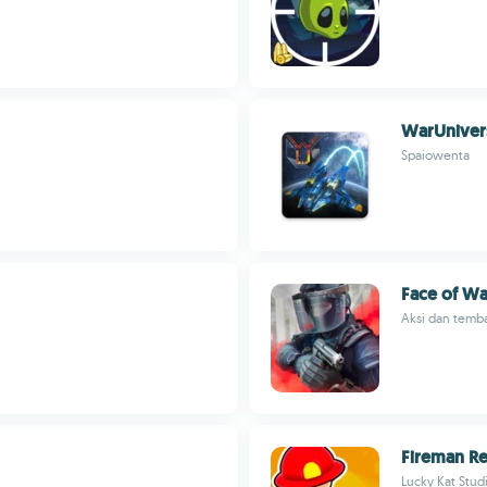
WarUniver
Spaiowenta
Face of Wa
Aksi dan temb
Fireman R
Lucky Kat Stud