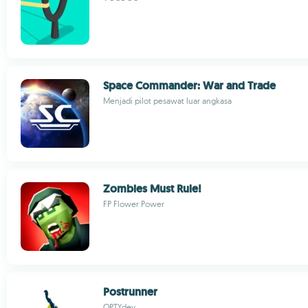
Space Commander: War and Trade
Menjadi pilot pesawat luar angkasa
Zombies Must Rule!
FP Flower Power
Postrunner
OPTYdev