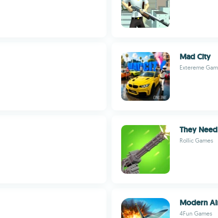
Mad City
Extereme Gam
They Need
Rollic Games
Modern Ai
4Fun Games