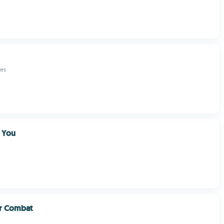
es
 You
r Combat