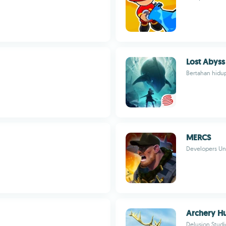
Lost Abyss
Bertahan hidup
MERCS
Developers U
Archery H
Delusion Studi