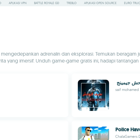
O
APLIKASI VPN
BATTLE ROYALE GD
TREBLO
APLIKASI OPEN SOURCE
EURO TRUC
g mengedepankan adrenalin dan eksplorasi. Temukan beragam ju
 yang imersif. Unduh game-game gratis ini, hadapi tantangan ep
حش ‏جيمينج ‏
saif mohamed
Police Hav
ChalaGamers 