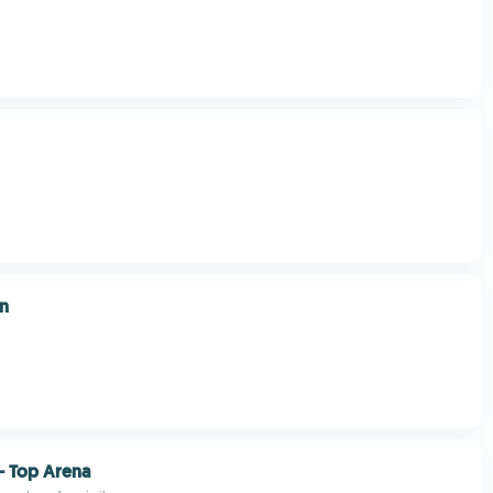
rn
– Top Arena