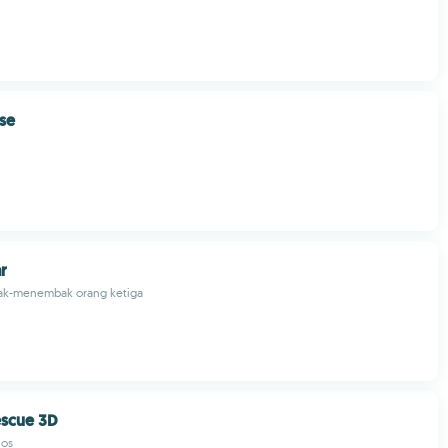
se
r
ak-menembak orang ketiga
escue 3D
ios