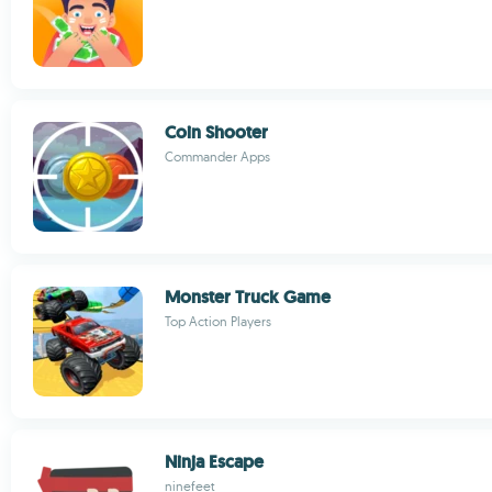
Coin Shooter
Commander Apps
Monster Truck Game
Top Action Players
Ninja Escape
ninefeet