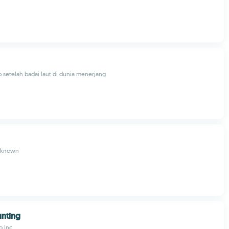
 setelah badai laut di dunia menerjang
nknown
unting
o Inc.