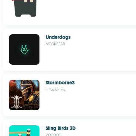
Underdogs
MOONBEAR
Stormborne3
Influsion Inc.
Sling Birds 3D
VOODOO