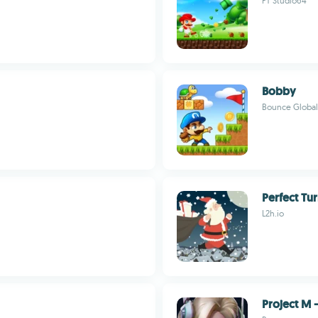
PT Studio64
Bobby
Bounce Global
Perfect Tu
L2h.io
Project M 