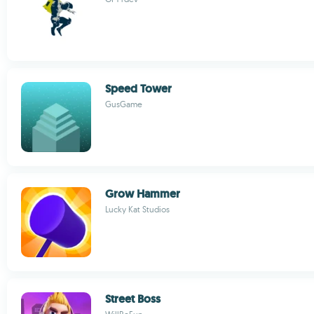
Speed Tower
GusGame
Grow Hammer
Lucky Kat Studios
Street Boss