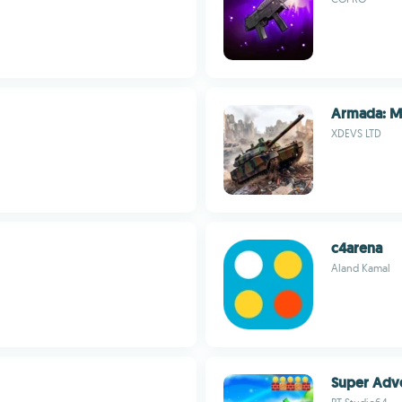
Armada: M
XDEVS LTD
c4arena
Aland Kamal
Super Adv