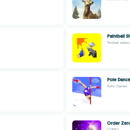
Paintball 
Tembak sebany
Pole Dance
Rollic Games
Order Zer
COPRO