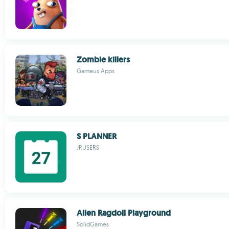
Zombie killers
Gameus Apps
S PLANNER
JRUSERS
Alien Ragdoll Playground
SolidGames