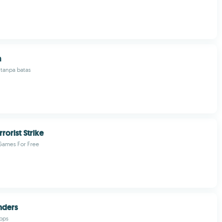
a
 tanpa batas
rorist Strike
Games For Free
nders
pps