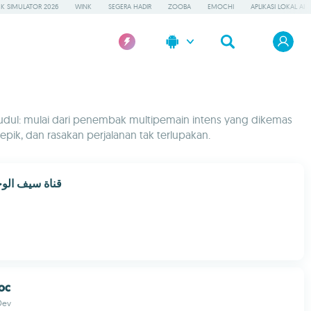
K SIMULATOR 2026
WINK
SEGERA HADIR
ZOOBA
EMOCHI
APLIKASI LOKAL AI
dul: mulai dari penembak multipemain intens yang dikemas
ik, dan rasakan perjalanan tak terlupakan.
قناة ‏سيف ‏الو
oc
Dev