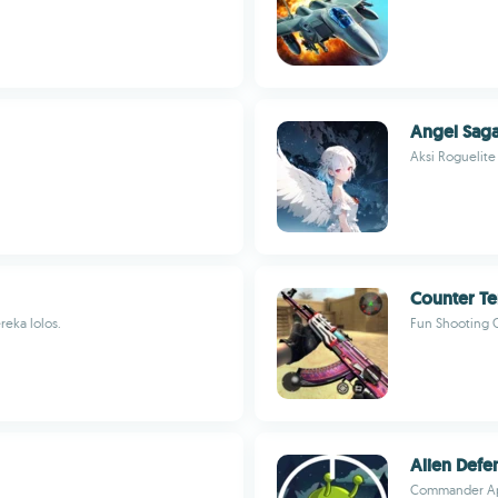
Angel Sag
Aksi Roguelite
Counter Ter
eka lolos.
Fun Shooting 
Alien Defe
Commander A