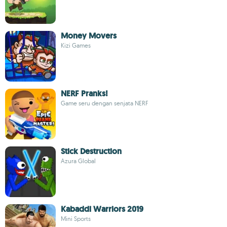
Money Movers
Kizi Games
NERF Pranks!
Game seru dengan senjata NERF
Stick Destruction
Azura Global
Kabaddi Warriors 2019
Mini Sports