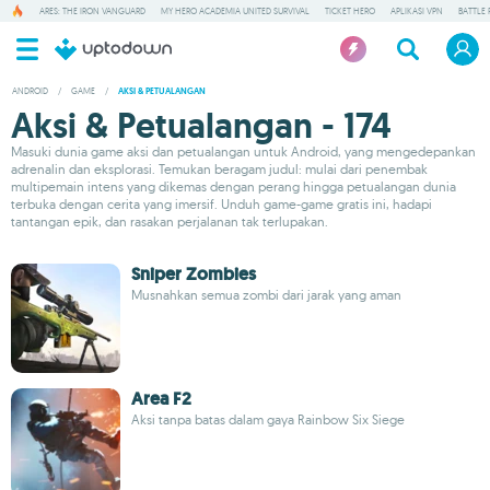
ARES: THE IRON VANGUARD
MY HERO ACADEMIA UNITED SURVIVAL
TICKET HERO
APLIKASI VPN
BATTLE 
ANDROID
/
GAME
/
AKSI & PETUALANGAN
Aksi & Petualangan - 174
Masuki dunia game aksi dan petualangan untuk Android, yang mengedepankan
adrenalin dan eksplorasi. Temukan beragam judul: mulai dari penembak
multipemain intens yang dikemas dengan perang hingga petualangan dunia
terbuka dengan cerita yang imersif. Unduh game-game gratis ini, hadapi
tantangan epik, dan rasakan perjalanan tak terlupakan.
Sniper Zombies
Musnahkan semua zombi dari jarak yang aman
Area F2
Aksi tanpa batas dalam gaya Rainbow Six Siege