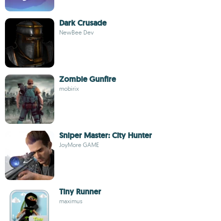
Dark Crusade
NewBee Dev
Zombie Gunfire
mobirix
Sniper Master: City Hunter
JoyMore GAME
Tiny Runner
maximus