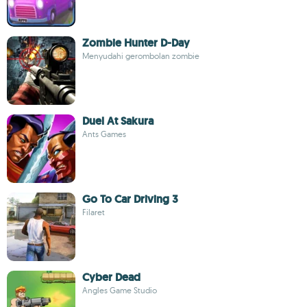
Zombie Hunter D-Day
Menyudahi gerombolan zombie
Duel At Sakura
Ants Games
Go To Car Driving 3
Filaret
Cyber Dead
Angles Game Studio