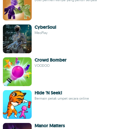
CyberSoul
MeoPlay
Crowd Bomber
VOODOO
Hide 'N Seek!
Bermain petak umpet secara online
Manor Matters