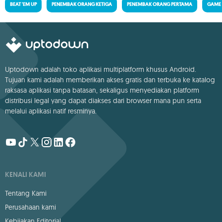
BEAT 'EM UP
PENEMBAK ORANG KETIGA
PENEMBAK ORANG PERTAMA
GAME
Uptodown adalah toko aplikasi multiplatform khusus Android.
Tujuan kami adalah memberikan akses gratis dan terbuka ke katalog
raksasa aplikasi tanpa batasan, sekaligus menyediakan platform
distribusi legal yang dapat diakses dari browser mana pun serta
melalui aplikasi natif resminya.
KENALI KAMI
Tentang Kami
Perusahaan kami
Kebijakan Editorial