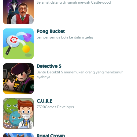
Selamat datang di rumah mewah Castlewood
Pong Bucket
Lempar semua bola ke dalam gelas
Detective S
Bantu Detektif S menemukan orang yang membunuh
ayahnya
C.U.R.E
Z3R0Games Developer
Royal Crown