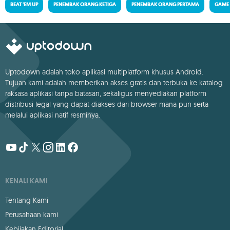
BEAT 'EM UP
PENEMBAK ORANG KETIGA
PENEMBAK ORANG PERTAMA
GAME
Uptodown adalah toko aplikasi multiplatform khusus Android.
Tujuan kami adalah memberikan akses gratis dan terbuka ke katalog
raksasa aplikasi tanpa batasan, sekaligus menyediakan platform
distribusi legal yang dapat diakses dari browser mana pun serta
melalui aplikasi natif resminya.
KENALI KAMI
Tentang Kami
Perusahaan kami
Kebijakan Editorial