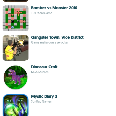
Bomber vs Monster 2016
TDT.StoreGame
Gangster Town: Vice District
Game mafia dunia terbuka
Dinosaur Craft
MGS Studios
Mystic Diary 3
SunRay Games