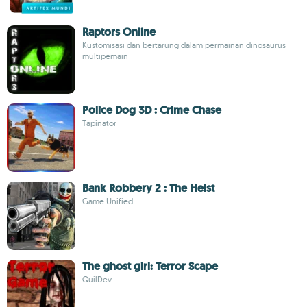
Raptors Online
Kustomisasi dan bertarung dalam permainan dinosaurus
multipemain
Police Dog 3D : Crime Chase
Tapinator
Bank Robbery 2 : The Heist
Game Unified
The ghost girl: Terror Scape
QuilDev