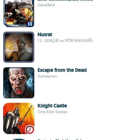
AbsoMech
Nusrat
T.C. GENÇLİK ve SPOR BAKANLIĞI
Escape from the Dead
Starodymov
Knight Castle
Time Killer Games