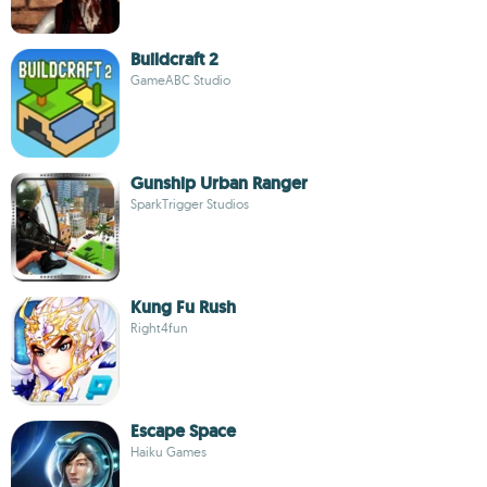
Buildcraft 2
GameABC Studio
Gunship Urban Ranger
SparkTrigger Studios
Kung Fu Rush
Right4fun
Escape Space
Haiku Games