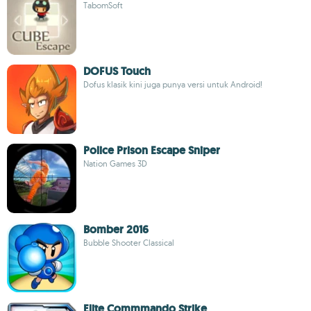
TabomSoft
DOFUS Touch
Dofus klasik kini juga punya versi untuk Android!
Police Prison Escape Sniper
Nation Games 3D
Bomber 2016
Bubble Shooter Classical
Elite Commmando Strike