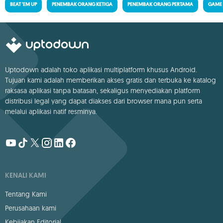
BEAT 'EM UP
PENEMBAK ORANG KETIGA
PENEMBAK ORANG PERTAMA
GAME
Uptodown adalah toko aplikasi multiplatform khusus Android.
Tujuan kami adalah memberikan akses gratis dan terbuka ke katalog
raksasa aplikasi tanpa batasan, sekaligus menyediakan platform
distribusi legal yang dapat diakses dari browser mana pun serta
melalui aplikasi natif resminya.
KENALI KAMI
Tentang Kami
Perusahaan kami
Kebijakan Editorial