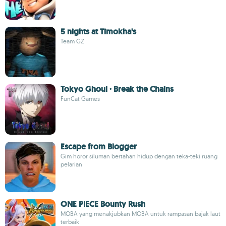
5 nights at Timokha's
Team GZ
Tokyo Ghoul · Break the Chains
FunCat Games
Escape from Blogger
Gim horor siluman bertahan hidup dengan teka-teki ruang
pelarian
ONE PIECE Bounty Rush
MOBA yang menakjubkan MOBA untuk rampasan bajak laut
terbaik