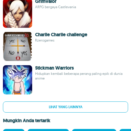
Grimvalor
ARPG bergaya Castlevania
Charlie Charlie challenge
Rzerogames
Stickman Warriors
Hidupkan kembali beberapa perang paling epik di dunia
anime
LIHAT YANG LAINNYA
Mungkin Anda tertarik