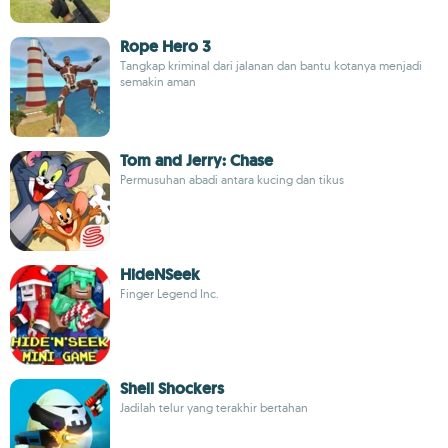
Rope Hero 3
Tangkap kriminal dari jalanan dan bantu kotanya menjadi
semakin aman
Tom and Jerry: Chase
Permusuhan abadi antara kucing dan tikus
HideNSeek
Finger Legend Inc.
Shell Shockers
Jadilah telur yang terakhir bertahan