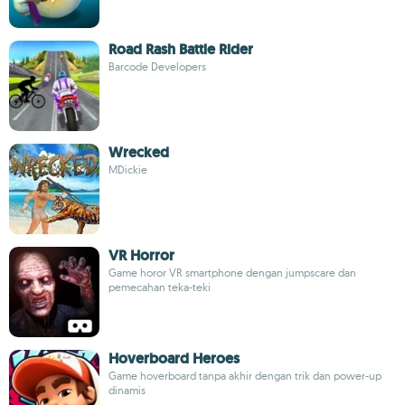
Road Rash Battle Rider
Barcode Developers
Wrecked
MDickie
VR Horror
Game horor VR smartphone dengan jumpscare dan
pemecahan teka-teki
Hoverboard Heroes
Game hoverboard tanpa akhir dengan trik dan power-up
dinamis