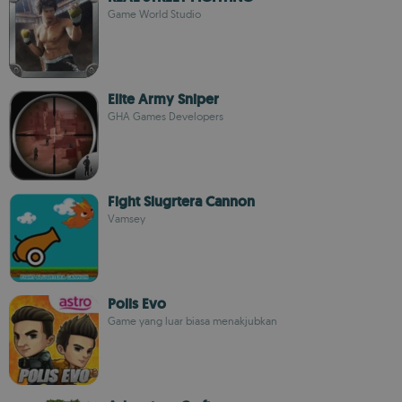
Game World Studio
Elite Army Sniper
GHA Games Developers
Fight Slugrtera Cannon
Vamsey
Polis Evo
Game yang luar biasa menakjubkan