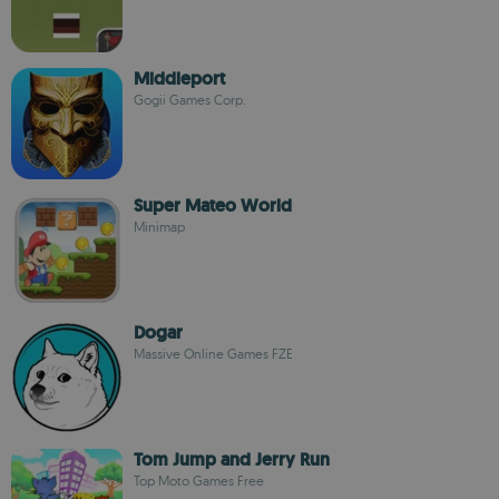
Middleport
Gogii Games Corp.
Super Mateo World
Minimap
Dogar
Massive Online Games FZE
Tom Jump and Jerry Run
Top Moto Games Free