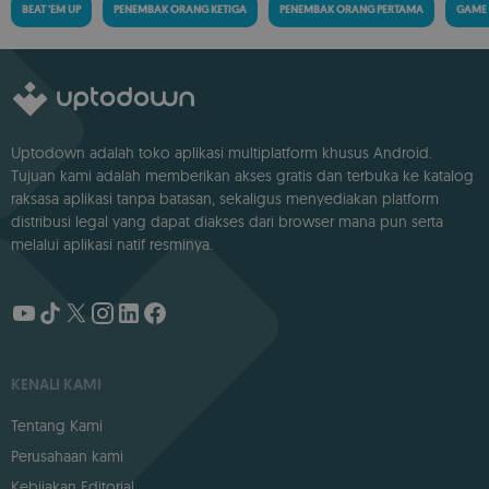
BEAT 'EM UP
PENEMBAK ORANG KETIGA
PENEMBAK ORANG PERTAMA
GAME
Uptodown adalah toko aplikasi multiplatform khusus Android.
Tujuan kami adalah memberikan akses gratis dan terbuka ke katalog
raksasa aplikasi tanpa batasan, sekaligus menyediakan platform
distribusi legal yang dapat diakses dari browser mana pun serta
melalui aplikasi natif resminya.
KENALI KAMI
Tentang Kami
Perusahaan kami
Kebijakan Editorial