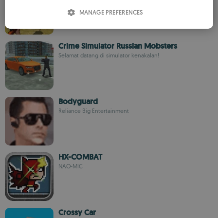
ITALIAN
MANAGE PREFERENCES
SPANISH
ROMANIAN
Crime Simulator Russian Mobsters
Selamat datang di simulator kenakalan!
Bodyguard
Reliance Big Entertainment
HX-COMBAT
NAO-MIC
Crossy Car