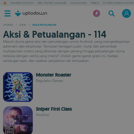
SUIKODEN STAR LEAP
ARES: THE IRON VANGUARD
GAME ALKIMIA
TREBLO
MY HERO ACADEMIA UNITED 
ANDROID
/
GAME
/
AKSI & PETUALANGAN
Aksi & Petualangan - 114
Masuki dunia game aksi dan petualangan untuk Android, yang mengedepankan
adrenalin dan eksplorasi. Temukan beragam judul: mulai dari penembak
multipemain intens yang dikemas dengan perang hingga petualangan dunia
terbuka dengan cerita yang imersif. Unduh game-game gratis ini, hadapi
tantangan epik, dan rasakan perjalanan tak terlupakan.
Monster Roaster
Ragulator Games
Sniper First Class
HooDoo