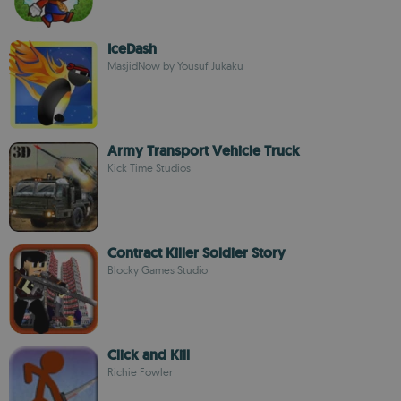
IceDash
MasjidNow by Yousuf Jukaku
Army Transport Vehicle Truck
Kick Time Studios
Contract Killer Soldier Story
Blocky Games Studio
Click and Kill
Richie Fowler