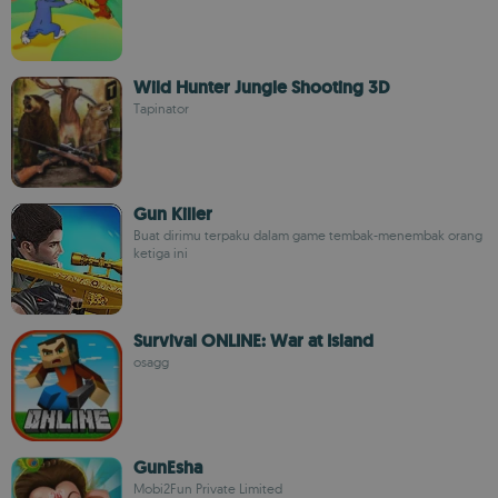
Wild Hunter Jungle Shooting 3D
Tapinator
Gun Killer
Buat dirimu terpaku dalam game tembak-menembak orang
ketiga ini
Survival ONLINE: War at Island
osagg
GunEsha
Mobi2Fun Private Limited