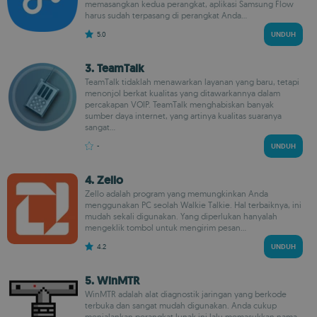
memasangkan kedua perangkat, aplikasi Samsung Flow
harus sudah terpasang di perangkat Anda...
5.0
UNDUH
3. TeamTalk
TeamTalk tidaklah menawarkan layanan yang baru, tetapi
menonjol berkat kualitas yang ditawarkannya dalam
percakapan VOIP. TeamTalk menghabiskan banyak
sumber daya internet, yang artinya kualitas suaranya
sangat...
-
UNDUH
4. Zello
Zello adalah program yang memungkinkan Anda
menggunakan PC seolah Walkie Talkie. Hal terbaiknya, ini
mudah sekali digunakan. Yang diperlukan hanyalah
mengeklik tombol untuk mengirim pesan...
4.2
UNDUH
5. WinMTR
WinMTR adalah alat diagnostik jaringan yang berkode
terbuka dan sangat mudah digunakan. Anda cukup
menjalankan perangkat lunak ini lalu memasukkan nama