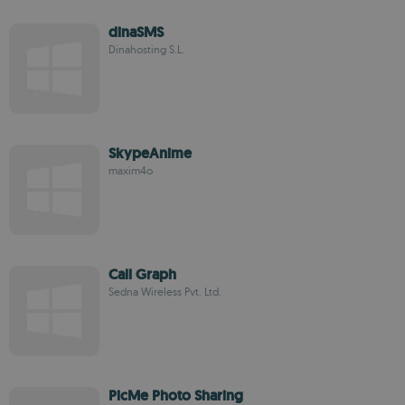
dinaSMS
Dinahosting S.L.
SkypeAnime
maxim4o
Call Graph
Sedna Wireless Pvt. Ltd.
PicMe Photo Sharing