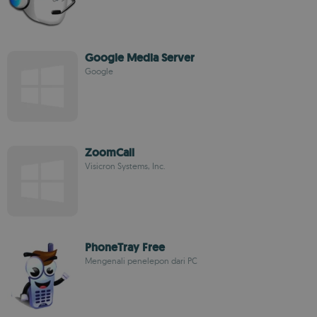
Google Media Server
Google
ZoomCall
Visicron Systems, Inc.
PhoneTray Free
Mengenali penelepon dari PC