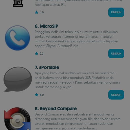
host atau alamat IP...
4.0
UNDUH
6. MicroSIP
Panggilan VoIP kini telah lebih umum untuk dilakukan
berkat kehadiran internet di mana-mana. Ini adalah
pilihan berkomunikasi gratis yang tepat untuk layanan
seperti Skype. Alternatif lain...
5.0
UNDUH
7. sPortable
Apa yang kami maksudkan ketika kami memberi tahu
anda bahwa anda bisa merubah USB flashdisk anda
menjadi sebuah telepon? Kami sebutkan kemungkinan
untuk memasang skype...
4.0
UNDUH
8. Beyond Compare
Beyond Compare adalah sebuah alat tangguh yang
dirancang untuk membandingkan file dan folder secara
akurat, menjadikan sinkronisasi, tinjauan kode, dan
manajemen versi jauh lebih sederhana...