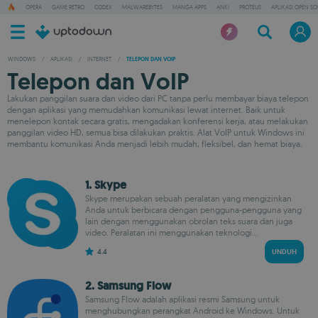
OPERA
GAME RETRO
CODEX
MALWAREBYTES
MANGA APPS
ANKI
PROTEUS
APLIKASI OPEN S
WINDOWS
/
APLIKASI
/
INTERNET
/
TELEPON DAN VOIP
Telepon dan VoIP
Lakukan panggilan suara dan video dari PC tanpa perlu membayar biaya telepon
dengan aplikasi yang memudahkan komunikasi lewat internet. Baik untuk
menelepon kontak secara gratis, mengadakan konferensi kerja, atau melakukan
panggilan video HD, semua bisa dilakukan praktis. Alat VoIP untuk Windows ini
membantu komunikasi Anda menjadi lebih mudah, fleksibel, dan hemat biaya.
1. Skype
Skype merupakan sebuah peralatan yang mengizinkan
Anda untuk berbicara dengan pengguna-pengguna yang
lain dengan menggunakan obrolan teks suara dan juga
video. Peralatan ini menggunakan teknologi...
4.4
UNDUH
2. Samsung Flow
Samsung Flow adalah aplikasi resmi Samsung untuk
menghubungkan perangkat Android ke Windows. Untuk