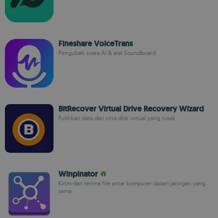
Fineshare VoiceTrans
Pengubah suara AI & alat Soundboard
BitRecover Virtual Drive Recovery Wizard
Pulihkan data dari citra disk virtual yang rusak
Winpinator
Kirim dan terima file antar komputer dalam jaringan yang
sama