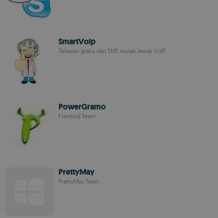
SmartVoip
Telepon gratis dan SMS murah lewat VoIP
PowerGramo
Freebird Team
PrettyMay
PrettyMay Team