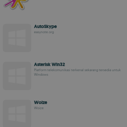
AutoSkype
easynote.org
Asterisk Win32
Platform telekomunikasi terkenal sekarang tersedia untuk
Windows
Woize
Woize