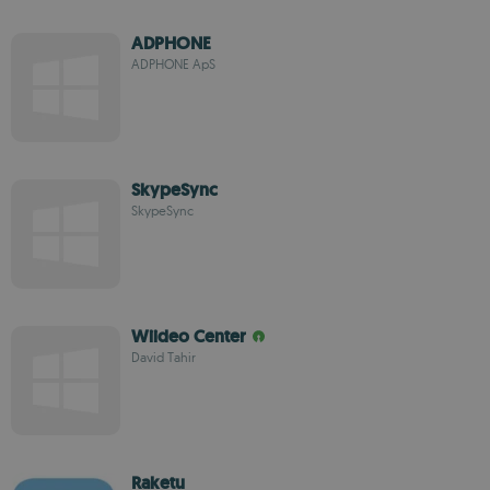
ADPHONE
ADPHONE ApS
SkypeSync
SkypeSync
Wiideo Center
David Tahir
Raketu