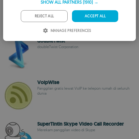
SHOW ALL PARTNERS
(1910) →
GERMAN
Panggilan gratis dari PC ke telepon rumah!!
PORTUGUESE
REJECT ALL
ACCEPT ALL
ITALIAN
MANAGE PREFERENCES
SPANISH
doubleTwist
doubleTwist Corporation
ROMANIAN
VoipWise
Panggilan gratis lewat VoIP ke telepon rumah di seluruh
dunia
SuperTintin Skype Video Call Recorder
Merekam panggilan video di Skype