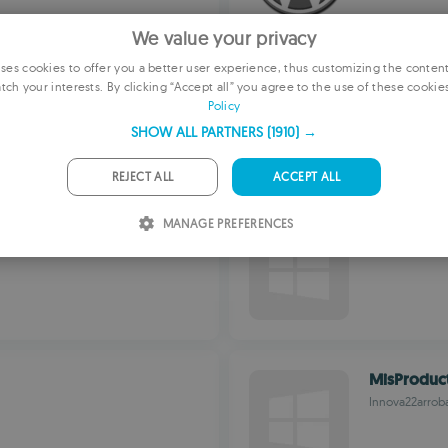
We value your privacy
es cookies to offer you a better user experience, thus customizing the conten
Phormer
tch your interests. By clicking “Accept all” you agree to the use of these cookie
E
Aidin
Policy
F
SHOW ALL PARTNERS
(1910) →
G
REJECT ALL
ACCEPT ALL
P
MANAGE PREFERENCES
AllTunes
I
Internet Audit
S
R
MisProduc
Innova22arrob