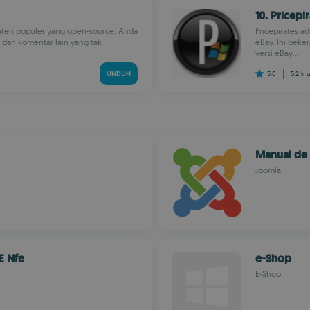
10. Pricepi
onten populer yang open-source. Anda
Pricepirates a
dan komentar lain yang tak
eBay. Ini bek
versi eBay...
UNDUH
5.0
5.2 k
Manual de 
Joomla
E Nfe
e-Shop
E-Shop