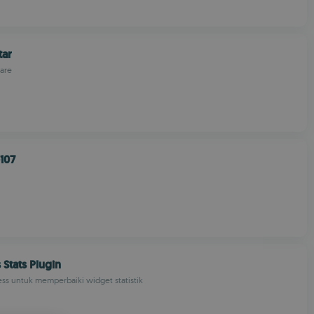
tar
are
107
Stats Plugin
ss untuk memperbaiki widget statistik