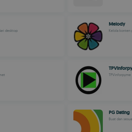
Melody
ari desktop
Kelola konten
TPVinforp
rnet
TPVinforpyme
PG Dating
Buat dan sesu