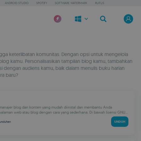
ANDROID STUDIO
SPOTIFY
SOFTWARE WATERMARK
RUFUS
gga keterlibatan komunitas. Dengan opsi untuk mengelola
-blog kamu. Personalisasikan tampilan blog kamu, tambahkan
i dengan audiens kamu, baik dalam menulis buku harian
ra baru?
 manajer blog dan konten yang mudah diinstal dan membantu Anda
alaman web atau blog dengan cara yang sederhana. Di bawah lisensi GNU...
unduhan
UNDUH