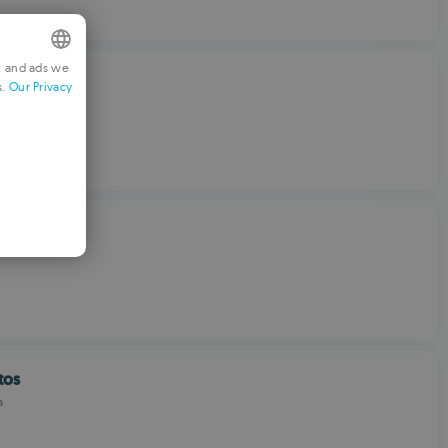
t and ads we
s.
Our Privacy
NGLISH
RENCH
ERMAN
ORTUGUESE
TALIAN
PANISH
OMANIAN
tos
a