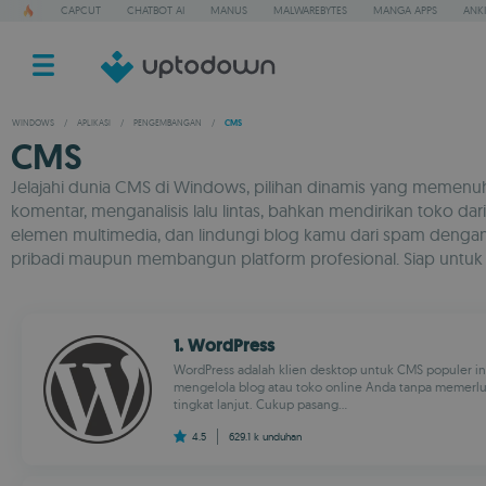
CAPCUT
CHATBOT AI
MANUS
MALWAREBYTES
MANGA APPS
ANKI
WINDOWS
/
APLIKASI
/
PENGEMBANGAN
/
CMS
CMS
Jelajahi dunia CMS di Windows, pilihan dinamis yang memenu
komentar, menganalisis lalu lintas, bahkan mendirikan toko d
elemen multimedia, dan lindungi blog kamu dari spam denga
pribadi maupun membangun platform profesional. Siap untu
1. WordPress
WordPress adalah klien desktop untuk CMS populer 
mengelola blog atau toko online Anda tanpa memer
tingkat lanjut. Cukup pasang...
4.5
629.1 k
unduhan