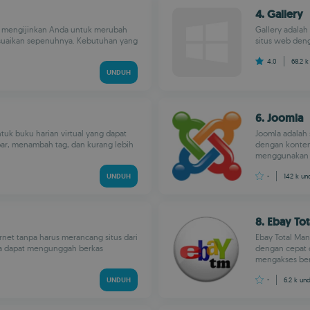
4. Gallery
 mengijinkan Anda untuk merubah
Gallery adala
esuaikan sepenuhnya. Kebutuhan yang
situs web deng
4.0
68.2 
UNDUH
6. Joomla
uk buku harian virtual yang dapat
Joomla adalah
r, menambah tag, dan kurang lebih
dengan konten
menggunakan pa
UNDUH
-
142 k
un
8. Ebay To
rnet tanpa harus merancang situs dari
Ebay Total Ma
da dapat mengunggah berkas
dengan cepat 
mengakses berb
UNDUH
-
6.2 k
un