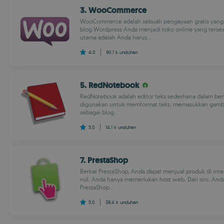
3. WooCommerce
WooCommerce adalah sebuah pengayaan gratis yang
blog Wordpress Anda menjadi toko online yang ters
utama adalah Anda harus...
4.0
90.1 k
unduhan
5. RedNotebook
RedNotebook adalah editor teks sederhana dalam bent
digunakan untuk memformat teks, memasukkan gamba
sebagai blog...
5.0
14.1 k
unduhan
7. PrestaShop
Berkat PrestaShop, Anda dapat menjual produk di inte
nol. Anda hanya memerlukan host web. Dari sini, An
PrestaShop...
5.0
38.4 k
unduhan