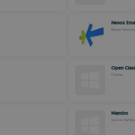
Nesox Emai
Nesox Solutio
Open Class
Chema
Mambo
source.mambo-