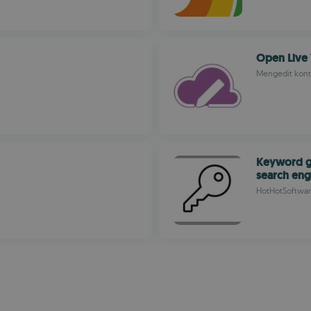
Open Live 
Mengedit kont
Keyword ge
search eng
HotHotSoftwa