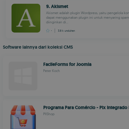
9. Akismet
Akismet adalah plugin Wordpress, yaitu pengelola k
dapat menggunakan plugin ini untuk menyaring spam 
diinginkan di...
-
3.8 k
unduhan
Software lainnya dari koleksi CMS
FacileForms for Joomla
Peter Koch
Programa Para Comércio - Pix Integrado 
PllShop