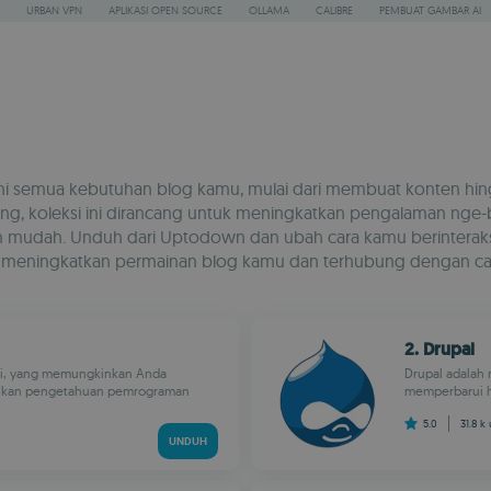
URBAN VPN
APLIKASI OPEN SOURCE
OLLAMA
CALIBRE
PEMBUAT GAMBAR AI
hi semua kebutuhan blog kamu, mulai dari membuat konten hin
aring, koleksi ini dirancang untuk meningkatkan pengalaman nge
n mudah. Unduh dari Uptodown dan ubah cara kamu berinteraks
k meningkatkan permainan blog kamu dan terhubung dengan ca
2. Drupal
ini, yang memungkinkan Anda
Drupal adalah
lukan pengetahuan pemrograman
memperbarui h
5.0
31.8 k
UNDUH