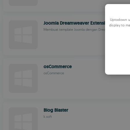
Uptodown us
Joomla Dreamweaver Extension
display to ma
Membuat template Joomla dengan Dreamweaver
osCommerce
osCommerce
Blog Blaster
k.soft