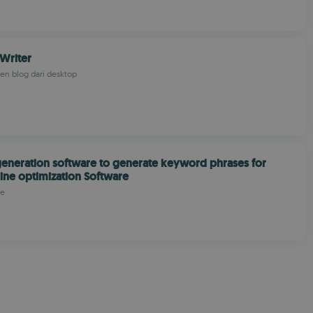
Writer
en blog dari desktop
neration software to generate keyword phrases for
ine optimization Software
re