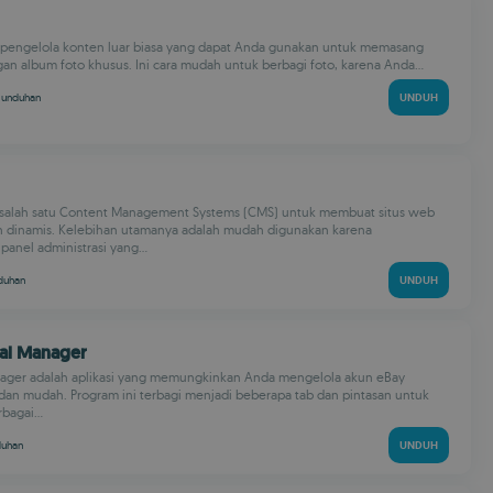
h pengelola konten luar biasa yang dapat Anda gunakan untuk memasang
an album foto khusus. Ini cara mudah untuk berbagi foto, karena Anda...
k
unduhan
UNDUH
 salah satu Content Management Systems (CMS) untuk membuat situs web
 dinamis. Kelebihan utamanya adalah mudah digunakan karena
nel administrasi yang...
duhan
UNDUH
tal Manager
nager adalah aplikasi yang memungkinkan Anda mengelola akun eBay
dan mudah. Program ini terbagi menjadi beberapa tab dan pintasan untuk
agai...
duhan
UNDUH