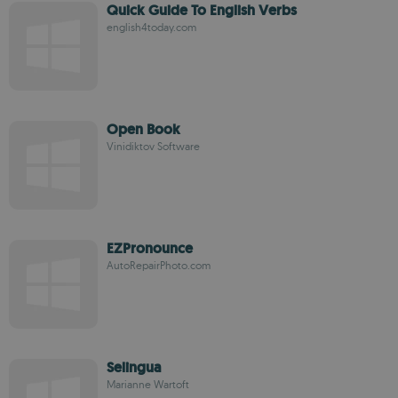
Quick Guide To English Verbs
english4today.com
Open Book
Vinidiktov Software
EZPronounce
AutoRepairPhoto.com
Selingua
Marianne Wartoft