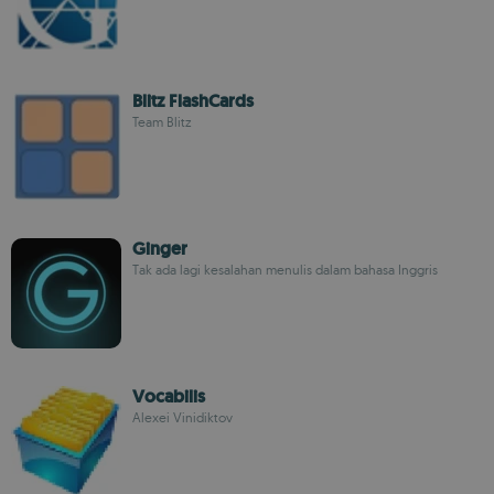
Blitz FlashCards
Team Blitz
Ginger
Tak ada lagi kesalahan menulis dalam bahasa Inggris
Vocabilis
Alexei Vinidiktov