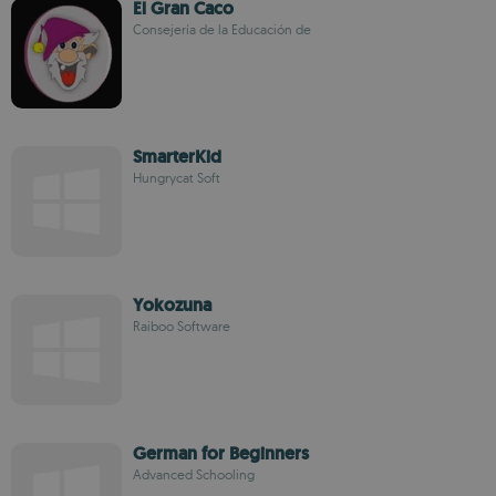
El Gran Caco
Consejería de la Educación de
SmarterKid
Hungrycat Soft
Yokozuna
Raiboo Software
German for Beginners
Advanced Schooling