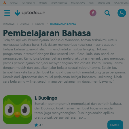
CAPCUT
CHATBOT AI
MANUS
MALWAREBYTES
MANGA APPS
ANKI
URBAN VPN
APLIKASI OPE
WINDOWS
/
APLIKASI
/
EDUKASI
/
PEMBELAJARAN BAHASA
Pembelajaran Bahasa
"Jelajahi aplikasi Pembelajaran Bahasa di Windows, teman terbaikmu untuk
menguasai bahasa baru. Baik dalam memperluas kosa kata Inggris ataupun
belajar bahasa Spanyol, alat ini menghadirkan solusi lengkap. Nikmati
pengalaman interaktif dengan fitur seperti kartu flash, kuis, dan panduan
pengucapan. Kamu bisa belajar bahasa melalui aktivitas menarik yang membuat
proses pembelajaran menjadi menyenangkan dan efektif. Pantau kemajuanmu
dengan mudah dan sesuaikan jalur belajar sesuai kebutuhanmu. Selain itu,
tambahkan kata baru dan buat kamus khusus untuk mendukung gaya belajarmu.
Unduh dari Uptodown dan mulai perjalanan belajar bahasamu sekarang. Ubah
cara belajarmu — lihat sejauh mana pengalaman ini dapat membawamu!"
1. Duolingo
Semakin penting untuk mempelajari dan berlatih bahasa,
dan Duolingo tidak hanya membuat tugas ini mudah
tetapi juga menyenangkan. Duolingo adalah aplikasi
gratis untuk belajar bahasa. Tapi...
4.8
UNDUH