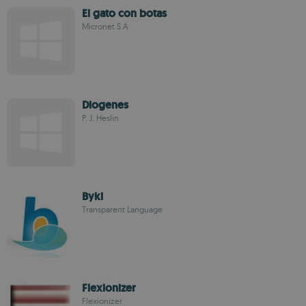
El gato con botas
Micronet S.A
Diogenes
P. J. Heslin
Byki
Transparent Language
Flexionizer
Flexionizer