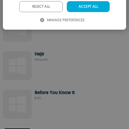
PORTUGUESE
REJECT ALL
ACCEPT ALL
Spanish Orthopraphy
ITALIAN
MANAGE PREFERENCES
Esteban
SPANISH
ROMANIAN
Hejir
Herosoft
Before You Know It
BYKI