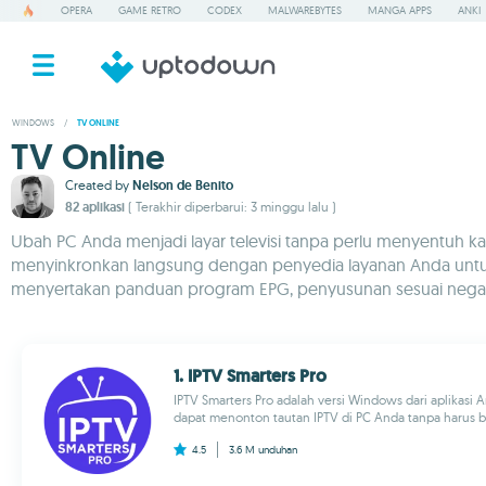
OPERA
GAME RETRO
CODEX
MALWAREBYTES
MANGA APPS
ANKI
WINDOWS
/
TV ONLINE
TV Online
Created by
Nelson de Benito
82 aplikasi
( Terakhir diperbarui: 3 minggu lalu )
Ubah PC Anda menjadi layar televisi tanpa perlu menyentuh kabel
menyinkronkan langsung dengan penyedia layanan Anda untuk m
menyertakan panduan program EPG, penyusunan sesuai negara 
1. IPTV Smarters Pro
IPTV Smarters Pro adalah versi Windows dari aplikasi
dapat menonton tautan IPTV di PC Anda tanpa harus b
4.5
3.6 M
unduhan