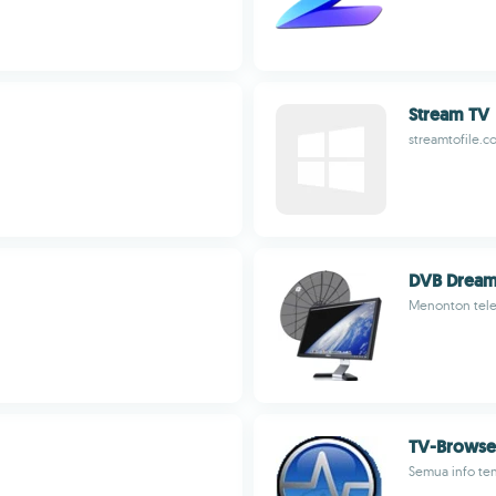
Stream TV
streamtofile.c
DVB Drea
Menonton tele
TV-Browse
Semua info ten