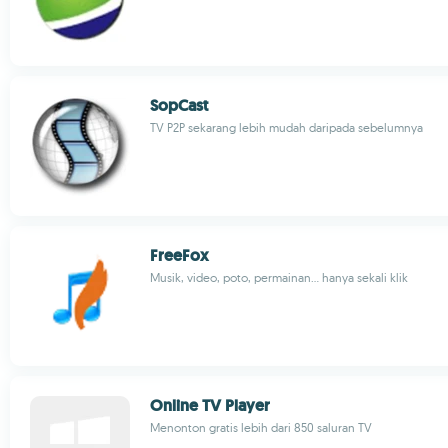
SopCast
TV P2P sekarang lebih mudah daripada sebelumnya
FreeFox
Musik, video, poto, permainan... hanya sekali klik
Online TV Player
Menonton gratis lebih dari 850 saluran TV