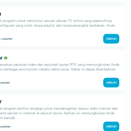
B
h program untuk menonton ratusan saluran TV online yang sepenuhnya
konfigurasi yang rumit, tanpa playlist, dan tanpa perangkat tambahan. Anda
 k
unduhan
UNDUH
or
awarkan pemutar video dan sejumlah tautan IPTV yang memungkinkan Anda
 berbagai jenis konten melalui daftar putar. Daftar ini dapat ditambahkan
unduhan
UNDUH
V
h program berfitur lengkap untuk mendengarkan stasiun radio internet dan
rta saluran tv internet di seluruh dunia. Aplikasi ini memungkinkan Anda
n banyak...
unduhan
UNDUH