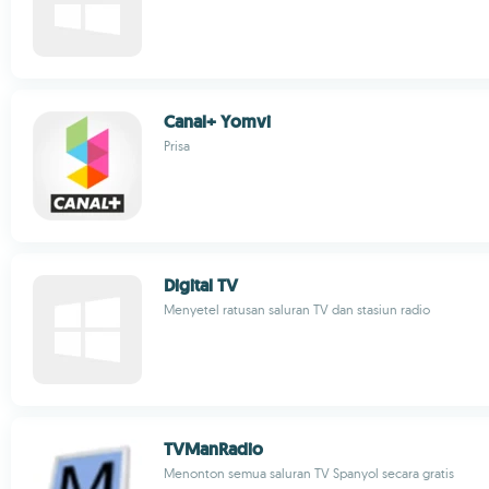
Canal+ Yomvi
Prisa
Digital TV
Menyetel ratusan saluran TV dan stasiun radio
TVManRadio
Menonton semua saluran TV Spanyol secara gratis