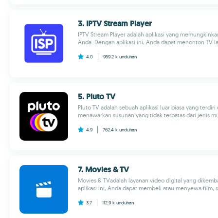
3. IPTV Stream Player
IPTV Stream Player adalah aplikasi yang memungkinka
Anda. Dengan aplikasi ini, Anda dapat menonton TV la
4.0
959.2 k
unduhan
5. Pluto TV
Pluto TV adalah sebuah aplikasi luar biasa yang terdiri
menawarkan susunan yang tidak terbatas dari jenis mu
4.9
762.4 k
unduhan
7. Movies & TV
Movies & TVadalah layanan video digital yang dikem
aplikasi ini, Anda dapat membeli atau menyewa film, se
3.7
112.9 k
unduhan