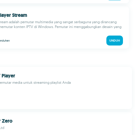
layer Stream
tream adalah pemutar multimedia yang sangat serbaguna yang dirancang
memutar konten IPTV di Windows. Pemutar ini menggabungkan desain yang
unduhan
UNDUH
 Player
emutar media untuk streaming playlist Anda
r Zero
Ltd