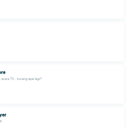
ore
, acara TV... kurang apa lagi?
ayer
ft