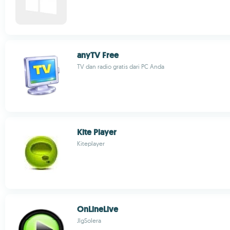
anyTV Free
TV dan radio gratis dari PC Anda
Kite Player
Kiteplayer
OnLineLive
JlgSolera