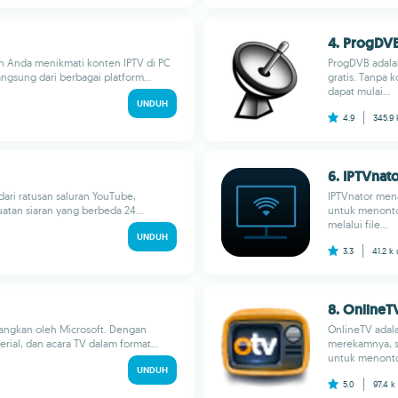
4. ProgDV
n Anda menikmati konten IPTV di PC
ProgDVB adala
ngsung dari berbagai platform...
gratis. Tanpa 
dapat mulai...
UNDUH
4.9
345.9
6. IPTVnat
 dari ratusan saluran YouTube,
IPTVnator men
atan siaran yang berbeda 24...
untuk menonton
melalui file...
UNDUH
3.3
41.2 k
8. OnlineT
bangkan oleh Microsoft. Dengan
OnlineTV adala
rial, dan acara TV dalam format...
merekamnya, se
untuk menonto
UNDUH
5.0
97.4 k