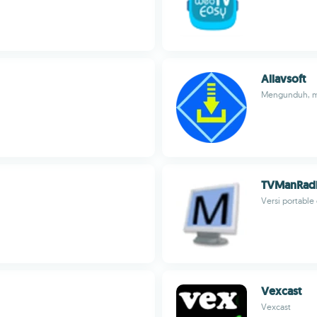
Allavsoft
Mengunduh, me
TVManRadi
Versi portable
Vexcast
Vexcast