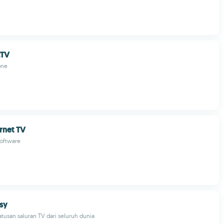
tTV
one
rnet TV
oftware
sy
tusan saluran TV dari seluruh dunia