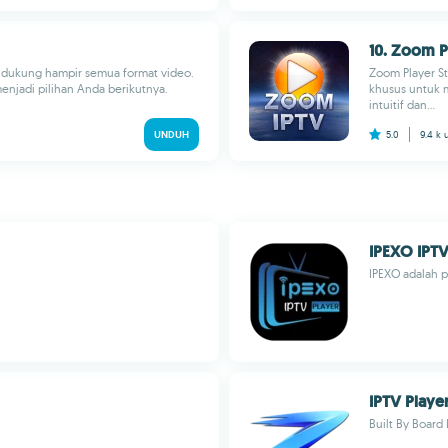
10. Zoom P
endukung hampir semua format video.
Zoom Player S
menjadi pilihan Anda berikutnya.
khusus untuk 
intuitif dan...
UNDUH
5.0
9.4 k
IPEXO IPTV
IPEXO adalah p
IPTV Playe
Built By Board 