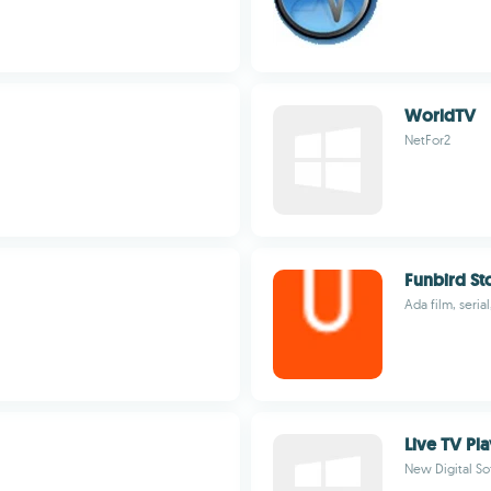
WorldTV
NetFor2
Funbird St
Ada film, serial
Live TV Pl
New Digital So