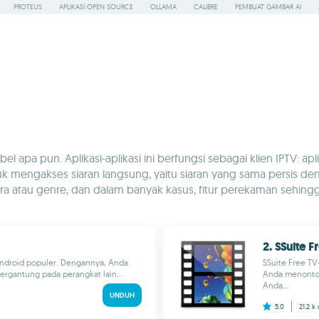
PROTEUS
APLIKASI OPEN SOURCE
OLLAMA
CALIBRE
PEMBUAT GAMBAR AI
 apa pun. Aplikasi-aplikasi ini berfungsi sebagai klien IPTV: ap
engakses siaran langsung, yaitu siaran yang sama persis denga
atau genre, dan dalam banyak kasus, fitur perekaman sehingg
2. SSuite 
 Android populer. Dengannya, Anda
SSuite Free T
ergantung pada perangkat lain...
Anda menonton
Anda...
UNDUH
5.0
21.2 k