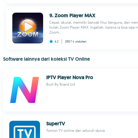
9. Zoom Player MAX
Cepat, akurat, memiliki banyak fitur berguna, dan m
Itulah Zoom Player MAX. Ingatlah, karena ia bisa saja 
Zoom...
4.2
259.7 k
unduhan
Software lainnya dari koleksi TV Online
IPTV Player Nova Pro
Built By Board Ltd
SuperTV
Tonton TV online dari seluruh dunia