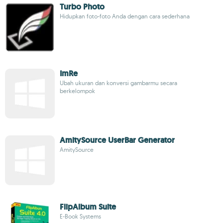
Turbo Photo
Hidupkan foto-foto Anda dengan cara sederhana
ImRe
Ubah ukuran dan konversi gambarmu secara
berkelompok
AmitySource UserBar Generator
AmitySource
FlipAlbum Suite
E-Book Systems