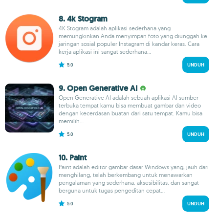
8. 4k Stogram
4K Stogram adalah aplikasi sederhana yang
memungkinkan Anda menyimpan foto yang diunggah ke
jaringan sosial populer Instagram di kandar keras. Cara
kerja aplikasi ini sangat sederhana...
5.0
UNDUH
9. Open Generative AI
Open Generative AI adalah sebuah aplikasi AI sumber
terbuka tempat kamu bisa membuat gambar dan video
dengan kecerdasan buatan dari satu tempat. Kamu bisa
memilih...
5.0
UNDUH
10. Paint
Paint adalah editor gambar dasar Windows yang, jauh dari
menghilang, telah berkembang untuk menawarkan
pengalaman yang sederhana, aksesibilitas, dan sangat
berguna untuk tugas pengeditan cepat...
5.0
UNDUH