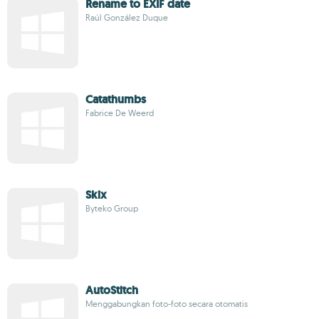
Rename to EXIF date
Raúl González Duque
Catathumbs
Fabrice De Weerd
Skix
Byteko Group
AutoStitch
Menggabungkan foto-foto secara otomatis