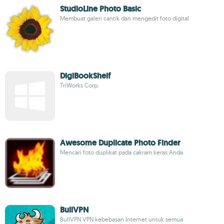
StudioLine Photo Basic
Membuat galeri cantik dan mengedit foto digital
DigiBookShelf
TriWorks Corp.
Awesome Duplicate Photo Finder
Mencari foto duplikat pada cakram keras Anda
BullVPN
BullVPN VPN kebebasan Internet untuk semua