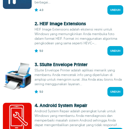
berbagai...
4.0
UNDUH
2. HEIF Image Extensions
HEIF Image Extensions adalah ekstensi resmi untuk
Windows yang memungkinkan Anda membuka foto
dalam format HEIF. Format ini menggunakan algoritma
pengkodean yang sama seperti HEVC–...
5.0
UNDUH
3. SSuite Envelope Printer
SSuite Envelope Printer adalah aplikasi menarik yang
membantu Anda mencetak info yang diperlukan di
amplop untuk mengirim surat. Jika Anda atau bisnis Anda
sering menggunakan layanan...
5.0
UNDUH
4. Android System Repair
Android System Repair adalah perangkat lunak untuk
Windows yang membantu Anda mendiagnosis dan
memperbaiki masalah sistem Android sehingga Anda
dapat mengembalikan perangkat yang tidak responsif...