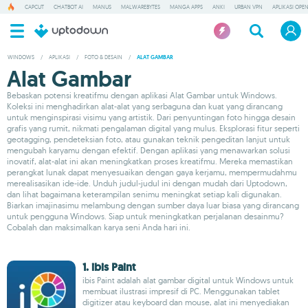
CAPCUT
CHATBOT AI
MANUS
MALWAREBYTES
MANGA APPS
ANKI
URBAN VPN
APLIKASI OPE
WINDOWS
/
APLIKASI
/
FOTO & DESAIN
/
ALAT GAMBAR
Alat Gambar
Bebaskan potensi kreatifmu dengan aplikasi Alat Gambar untuk Windows.
Koleksi ini menghadirkan alat-alat yang serbaguna dan kuat yang dirancang
untuk menginspirasi visimu yang artistik. Dari penyuntingan foto hingga desain
grafis yang rumit, nikmati pengalaman digital yang mulus. Eksplorasi fitur seperti
geotagging, pendeteksian foto, atau gunakan teknik pengeditan lanjut untuk
mengubah karyamu dengan efektif. Dengan aplikasi yang menawarkan solusi
inovatif, alat-alat ini akan meningkatkan proses kreatifmu. Mereka memastikan
perangkat lunak dapat menyesuaikan dengan gaya kerjamu, mempermudahmu
merealisasikan ide-ide. Unduh judul-judul ini dengan mudah dari Uptodown,
dan lihat bagaimana keterampilan senimu meningkat setiap kali digunakan.
Biarkan imajinasimu melambung dengan sumber daya luar biasa yang dirancang
untuk pengguna Windows. Siap untuk meningkatkan perjalanan desainmu?
Cobalah dan maksimalkan karya seni Anda hari ini.
1. ibis Paint
ibis Paint adalah alat gambar digital untuk Windows untuk
membuat ilustrasi impresif di PC. Menggunakan tablet
digitizer atau keyboard dan mouse, alat ini menyediakan