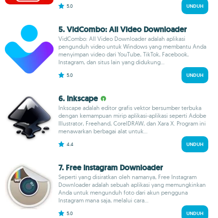
5.0
UNDUH
5. VidCombo: All Video Downloader
VidCombo: All Video Downloader adalah aplikasi
pengunduh video untuk Windows yang membantu Anda
menyimpan video dari YouTube, TikTok, Facebook,
Instagram, dan situs lain yang didukung...
5.0
UNDUH
6. Inkscape
Inkscape adalah editor grafis vektor bersumber terbuka
dengan kemampuan mirip aplikasi-aplikasi seperti Adobe
Illustrator, Freehand, CorelDRAW, dan Xara X. Program ini
menawarkan berbagai alat untuk...
4.4
UNDUH
7. Free Instagram Downloader
Seperti yang disiratkan oleh namanya, Free Instagram
Downloader adalah sebuah aplikasi yang memungkinkan
Anda untuk mengunduh foto dari akun pengguna
Instagram mana saja, melalui cara...
5.0
UNDUH