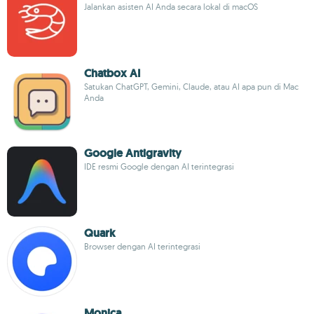
Jalankan asisten AI Anda secara lokal di macOS
Chatbox AI
Satukan ChatGPT, Gemini, Claude, atau AI apa pun di Mac
Anda
Google Antigravity
IDE resmi Google dengan AI terintegrasi
Quark
Browser dengan AI terintegrasi
Monica