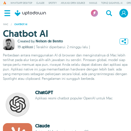
WHATSAPP DESKTOP
CLAUDE
SPOTIFY
APLIKASI OPEN SOURCE
MANUS
TOPAZ GIGAPIXEL AI
OP
MAC
/
CHATBOT AI
Chatbot AI
Created by
Nelson de Benito
19 aplikasi
( Terakhir diperbarui: 2 minggu lalu )
Perbedaan antara menggunakan AI di browser dan menginstalnya di Mac lebih
terlihat pada alur kerja alih-alih jawaban itu sendiri. Pintasan global, model siap
tanpa perlu memuat apa pun, riwayat Anda selalu dapat diakses dari aplikasi apa
pun. Aplikasi native ini juga memanfaatkan hardware dengan lebih baik: ada
yang memproses sebagian pekerjaan secara lokal, ada yang terintegrasi dengan
Spotlight atau clipboard. Pengalaman ini sungguh berbeda.
ChatGPT
Aplikasi resmi chatbot populer OpenAI untuk Mac
Claude