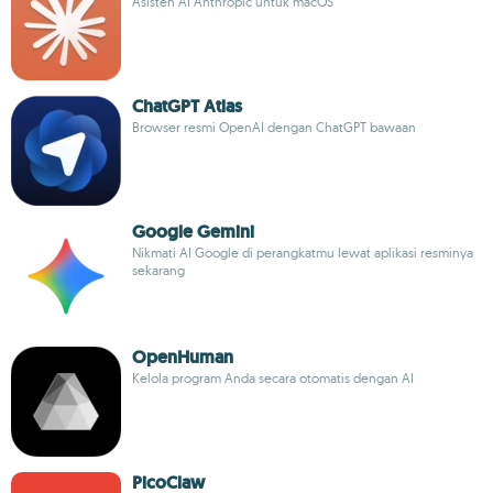
Asisten AI Anthropic untuk macOS
ChatGPT Atlas
Browser resmi OpenAI dengan ChatGPT bawaan
Google Gemini
Nikmati AI Google di perangkatmu lewat aplikasi resminya
sekarang
OpenHuman
Kelola program Anda secara otomatis dengan AI
PicoClaw