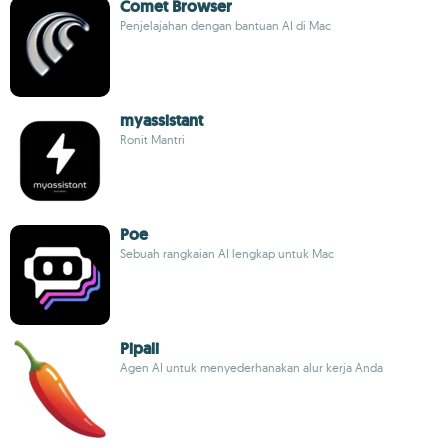
Comet Browser
Penjelajahan dengan bantuan AI di Mac
myassistant
Ronit Mantri
Poe
Sebuah rangkaian AI lengkap untuk Mac
Pipali
Agen AI untuk menyederhanakan alur kerja Anda