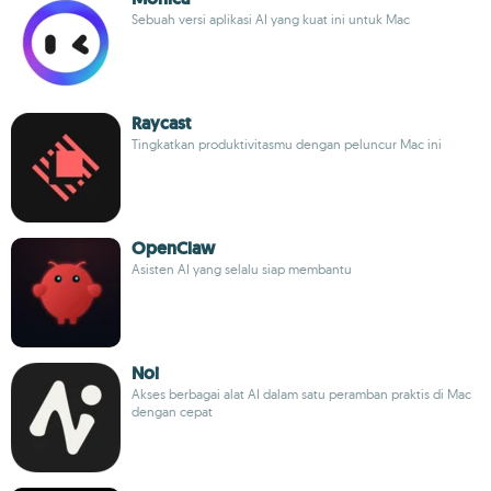
Sebuah versi aplikasi AI yang kuat ini untuk Mac
Raycast
Tingkatkan produktivitasmu dengan peluncur Mac ini
OpenClaw
Asisten AI yang selalu siap membantu
Noi
Akses berbagai alat AI dalam satu peramban praktis di Mac
dengan cepat