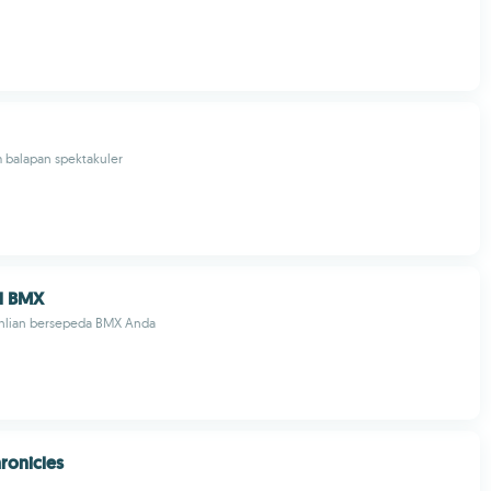
 balapan spektakuler
d BMX
hlian bersepeda BMX Anda
ronicles