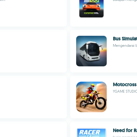
Bus Simula
Mengendarai b
Motocross
YGAME STUDI
Need for R