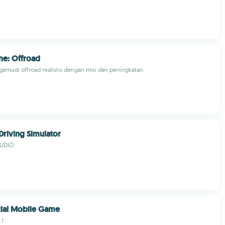
ne: Offroad
emudi offroad realistis dengan misi dan peningkatan
Driving Simulator
TUDIO
cial Mobile Game
.l.