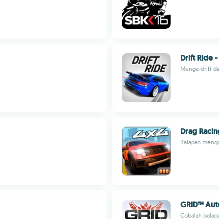
Drift Ride -
Menge-drift da
Drag Racin
Balapan mengg
GRID™ Auto
Cobalah balapan