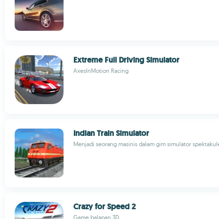
Extreme Full Driving Simulator
AxesInMotion Racing
Indian Train Simulator
Menjadi seorang masinis dalam gim simulator spektakul
Crazy for Speed 2
Game balapan 3D