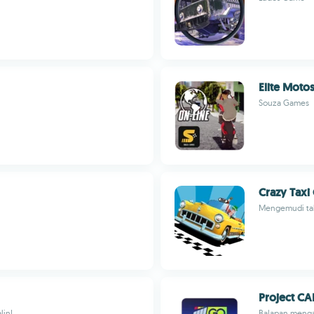
Elite Motos
Souza Games
Crazy Taxi 
Mengemudi taks
Project C
lin!
Balapan menga