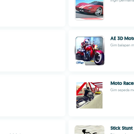
Ingin permaina
AE 3D Mot
Gim balapan mo
Moto Race
Gim sepeda mot
Stick Stunt