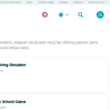
K SIMULATOR 2026
WINK
SEGERA HADIR
ZOOBA
EMOCHI
APLIKASI LOKAL AI
stis, balapan ala arcade yang liar, drifting jalanan, serta
dunia tanpa batas.
iving Simulator
os
g: School Game
tudio