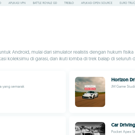
O
APLIKASI VPN
BATTLE ROYALE GD
TREBLO
APLIKASI OPEN SOURCE
EURO TRUC
Android, mulai dari simulator realistis dengan hukum fisika reali
si koleksimu di garasi, dan ikuti lomba di trek balap di seluruh 
Horizon Dr
ia yang semarak
JM Game Studi
Car Drivin
Pocket Apex S