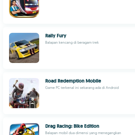
Rally Fury
Balapan kencang di beragam trek
Road Redemption Mobile
Game PC terkenal ini sekarang ada di Android
Drag Racing: Bike Edition
Balapan mobil dua dimensi yang menegangkan