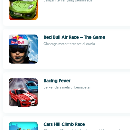
Balapan terliar yang pernah ada
Red Bull Air Race – The Game
Olahraga motor tercepat di dunia
Racing Fever
Berkendara melalui kemacetan
Cars Hill Climb Race