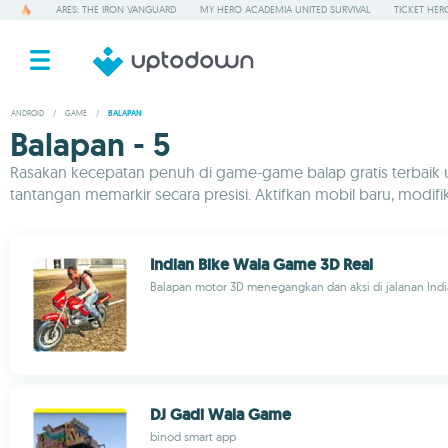
ARES: THE IRON VANGUARD
MY HERO ACADEMIA UNITED SURVIVAL
TICKET HER
ANDROID
/
GAME
/
BALAPAN
Balapan - 5
Rasakan kecepatan penuh di game-game balap gratis terbaik untuk 
tantangan memarkir secara presisi. Aktifkan mobil baru, modifika
Indian Bike Wala Game 3D Real
Balapan motor 3D menegangkan dan aksi di jalanan Ind
DJ Gadi Wala Game
binod smart app