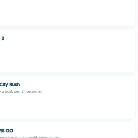
 2
City Rush
i tidak pernah seseru ini
ARS GO
gumkan dengan grafik hiperrealistis