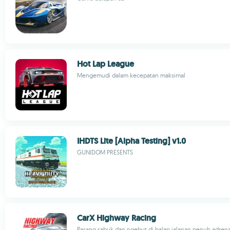
Hot Lap League
Mengemudi dalam kecepatan maksimal
IHDTS Lite [Alpha Testing] v1.0
GUNIDOM PRESENTS
CarX Highway Racing
Pasang sabuk dan ngebut di balap jalanan penuh adrena