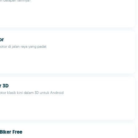
n balapan lainnya?
or
tor di jalan raya yang padat
r 3D
or klasik kini dalam 3D untuk Android
 Biker Free