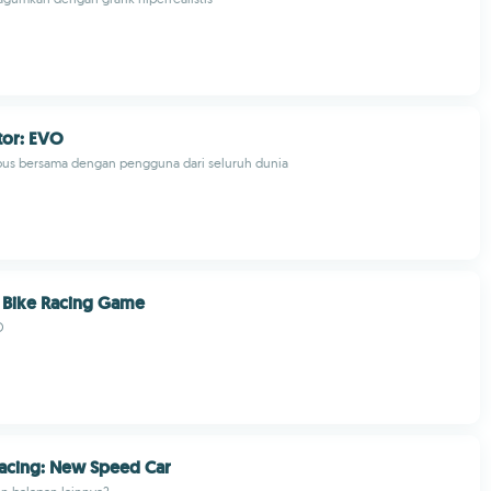
tor: EVO
us bersama dengan pengguna dari seluruh dunia
 Bike Racing Game
O
acing: New Speed Car