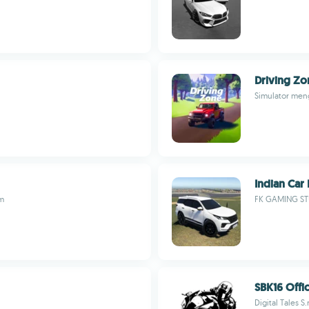
Driving Zo
Simulator meng
Indian Car 
am
FK GAMING S
SBK16 Offi
Digital Tales S.r