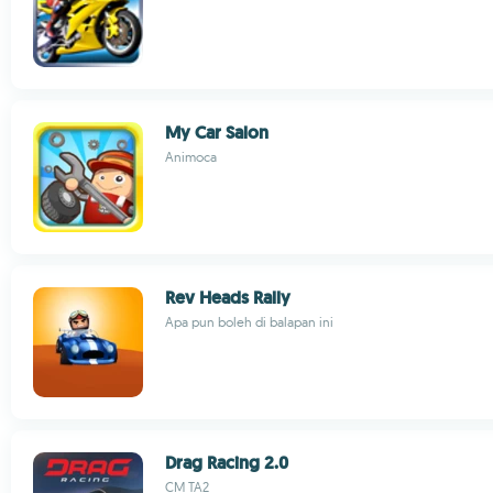
My Car Salon
Animoca
Rev Heads Rally
Apa pun boleh di balapan ini
Drag Racing 2.0
CM TA2