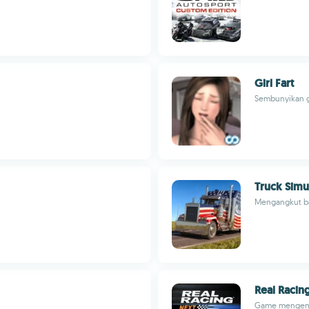
Girl Fart
Sembunyikan g
Truck Simu
Mengangkut bar
Real Racin
Game mengemudi