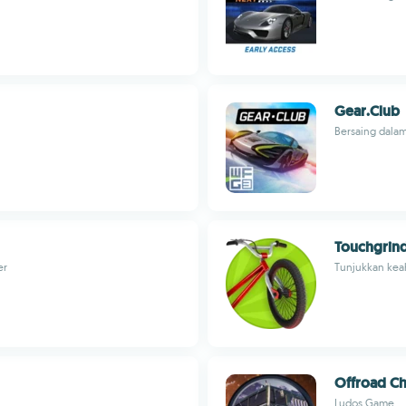
Gear.Club
Bersaing dalam
Touchgrin
er
Tunjukkan kea
Offroad Ch
Ludos Game