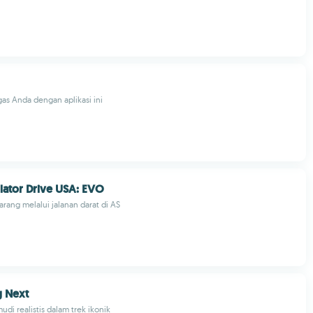
as Anda dengan aplikasi ini
lator Drive USA: EVO
ang melalui jalanan darat di AS
g Next
 realistis dalam trek ikonik