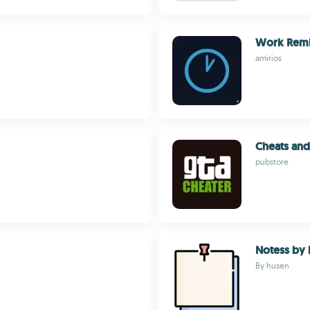
Work Remi
amirios
Cheats and
pubstore
Notess by
By husen