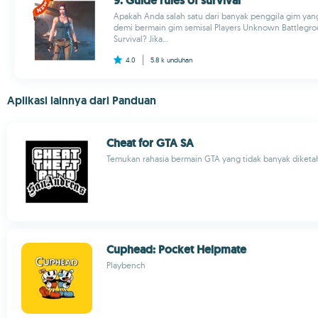
9. Guide rules of survival
Apakah Anda salah satu dari banyak penggila gim ya
demi bermain gim semisal Players Unknown Battlegrou
Survival? Jika...
4.0
5.8 k
unduhan
Aplikasi lainnya dari Panduan
Cheat for GTA SA
Temukan rahasia bermain GTA yang tidak banyak diketa
Cuphead: Pocket Helpmate
Playbench