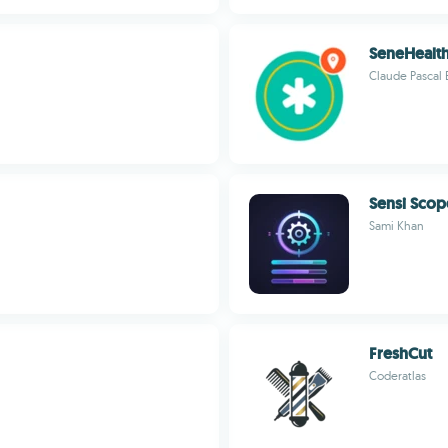
SeneHealth
Claude Pascal 
Sensi Scop
Sami Khan
FreshCut
Coderatlas