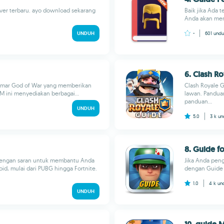
ver terbaru. ayo download sekarang
Baik jika Ada 
Anda akan meme
UNDUH
-
601
undu
6. Clash R
gemar God of War yang memberikan
Clash Royale G
M ini menyediakan berbagai...
lawan. Pandua
panduan...
UNDUH
5.0
3 k
un
8. Guide f
 dengan saran untuk membantu Anda
Jika Anda pen
d, mulai dari PUBG hingga Fortnite.
dengan Guide Fo
1.0
4 k
un
UNDUH