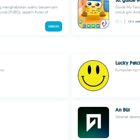
10. guide 
ng menghabiskan waktu berjam-jam
Guide My Tama
nds (PUBG), seperti Rules of
untuk gim Andr
-
1.4 k
und
UNDUH
Lucky Patc
hui
Kumpulan tip 
An Bùi
Selamat datang