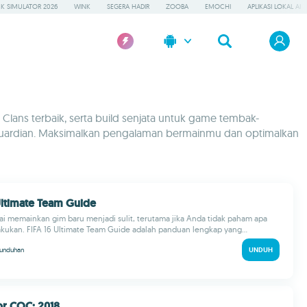
K SIMULATOR 2026
WINK
SEGERA HADIR
ZOOBA
EMOCHI
APLIKASI LOKAL AI
 Clans terbaik, serta build senjata untuk game tembak-
eGuardian. Maksimalkan pengalaman bermainmu dan optimalkan
 Ultimate Team Guide
i memainkan gim baru menjadi sulit, terutama jika Anda tidak paham apa
akukan. FIFA 16 Ultimate Team Guide adalah panduan lengkap yang...
unduhan
UNDUH
or COC: 2018