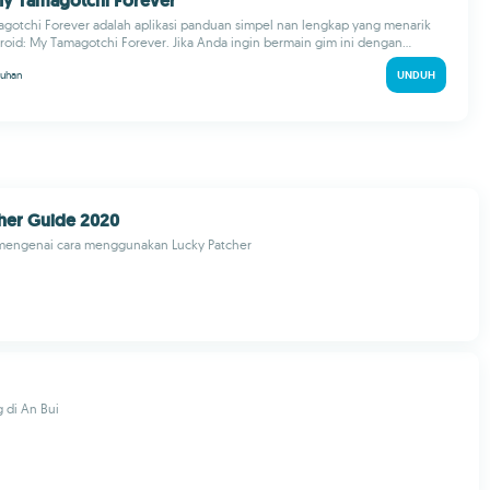
My Tamagotchi Forever
gotchi Forever adalah aplikasi panduan simpel nan lengkap yang menarik
oid: My Tamagotchi Forever. Jika Anda ingin bermain gim ini dengan...
uhan
UNDUH
her Guide 2020
mengenai cara menggunakan Lucky Patcher
 di An Bui