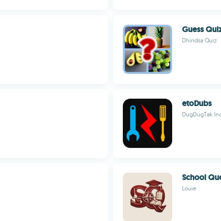
Guess Qui
Dhindsa Quiz
etoDubs
DugDugTak Inc
School Qu
Louie