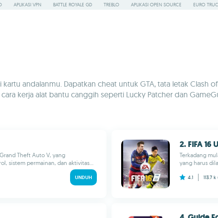
O
APLIKASI VPN
BATTLE ROYALE GD
TREBLO
APLIKASI OPEN SOURCE
EURO TRUC
 kartu andalanmu. Dapatkan cheat untuk GTA, tata letak Clash of
 cara kerja alat bantu canggih seperti Lucky Patcher dan Gam
2. FIFA 16
Grand Theft Auto V, yang
Terkadang mula
, sistem permainan, dan aktivitas...
yang harus dil
UNDUH
4.1
113.7 k
4. Guide F