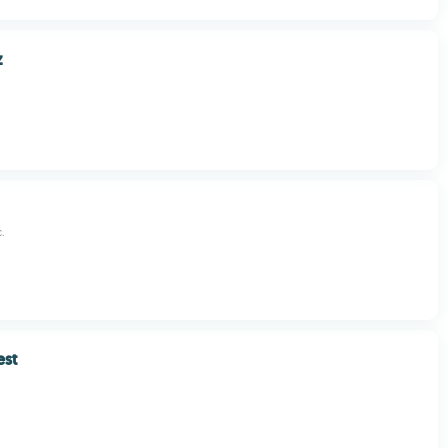
z
.
est