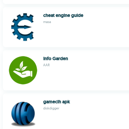
cheat engine guide
masa
Info Garden
AAR
gamecih apk
diskdigger