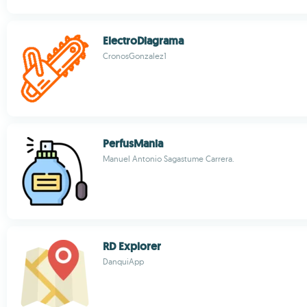
ElectroDiagrama
CronosGonzalez1
PerfusMania
Manuel Antonio Sagastume Carrera.
RD Explorer
DanquiApp