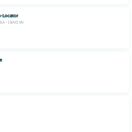
-Locator
BLA - CBAIO SN
e