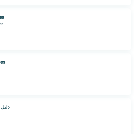
ss
az
nes
دليل 