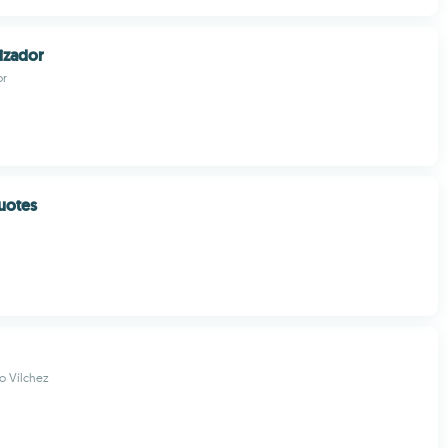
mizador
or
quotes
o Vílchez