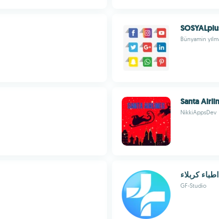
SOSYALplu
Bünyamin yılm
Santa Airli
NikkiAppsDev
اطباء كربلاء
GF-Studio