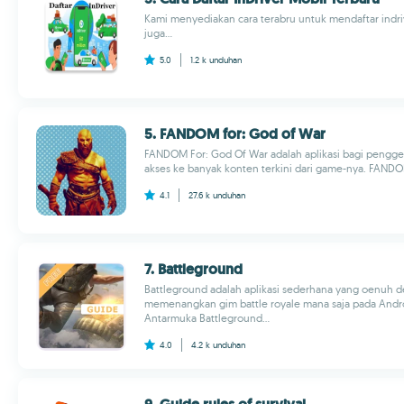
Kami menyediakan cara terabru untuk mendaftar indri
juga...
5.0
1.2 k
unduhan
5. FANDOM for: God of War
FANDOM For: God Of War adalah aplikasi bagi peng
akses ke banyak konten terkini dari game-nya. FANDO
4.1
27.6 k
unduhan
7. Battleground
Battleground adalah aplikasi sederhana yang oenuh
memenangkan gim battle royale mana saja pada Androi
Antarmuka Battleground...
4.0
4.2 k
unduhan