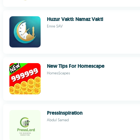
Huzur Vakti: Namaz Vakti
Emre SAV
New Tips For Homescape
Homes$capes
PressInspiration
Abdul Samad