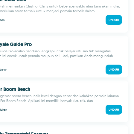
telah memainkan Clash of Clans untuk beberapa waktu atau baru akan mulai,
rlukan saran terbaik untuk menjadi pemain terbaik dalam...
han
UNDUH
oyale Guide Pro
uide Pro adalah panduan lengkap untuk belajar ratusan trik mengatasi
n ini cocok untuk pemula maupun ahli. Jadi, pastikan Anda mengunduh
duhan
UNDUH
or Boom Beach
ggemar boom beach, naik level dengan cepat dan kalahkan pemain lainnya
r Boom Beach. Aplikasi ini memiliki banyak kiat, trik, dan...
duhan
UNDUH