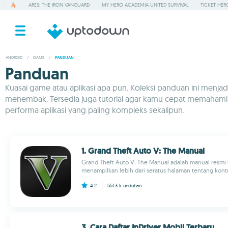
ARES: THE IRON VANGUARD
MY HERO ACADEMIA UNITED SURVIVAL
TICKET HER
ANDROID
/
GAME
/
PANDUAN
Panduan
Kuasai game atau aplikasi apa pun. Koleksi panduan ini menjadi
menembak. Tersedia juga tutorial agar kamu cepat memahami
performa aplikasi yang paling kompleks sekalipun.
1. Grand Theft Auto V: The Manual
Grand Theft Auto V: The Manual adalah manual resmi 
menampilkan lebih dari seratus halaman tentang kontrol
4.2
551.3 k
unduhan
3. Cara Daftar InDriver Mobil Terbaru