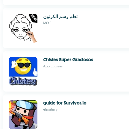
تعلم رسم الكرتون
MOIB
Chistes Super Graciosos
App Exitosas
guide for Survivor.io
eljouhary