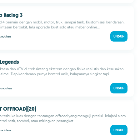
mb Racing 3
d 4 pemain dengan mobil, motor, truk, sampai tank. Kustomisasi kendaraan,
 lintasan berbukit, lalu upgrade buat solo atau mabar online...
unduhan
UNDUH
 Legends
aksasa dan ATV di trek rintang ekstrem dengan fisika realistis dan kerusakan
-time. Tiap kendaraan punya kontrol unik, balapannya singkat tapi
k
unduhan
UNDUH
CT OFFROAD][20]
a terbuka luas dengan tantangan offroad yang menguji presisi. Jelajahi alam
ntrol setir, tombol, atau miringkan perangkat...
unduhan
UNDUH