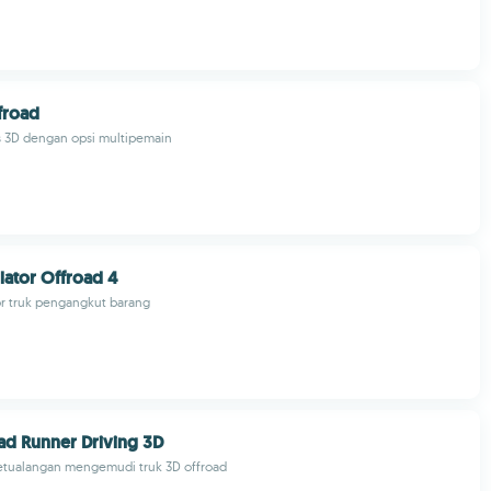
froad
 3D dengan opsi multipemain
lator Offroad 4
r truk pengangkut barang
d Runner Driving 3D
tualangan mengemudi truk 3D offroad