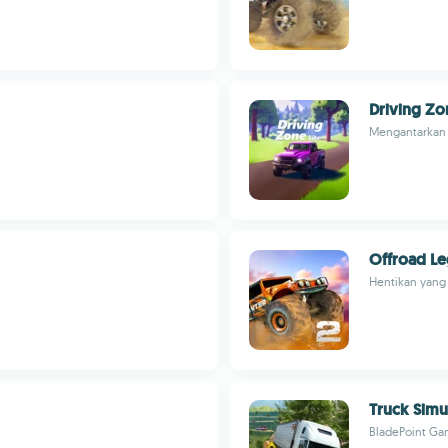
Driving Zo
Mengantarkan p
Offroad L
Hentikan yang
Truck Simu
BladePoint Ga