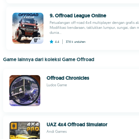
9. Offroad League Online
Petualangan off-road 4x4 multiplayer dengan grafis ala
Modifikasi kendaraan, taklukkan lumpur, sungai, dan 
dunia...
4.4
37.6 k
unduhan
Game lainnya dari koleksi Game Offroad
Offroad Chronicles
Ludos Game
UAZ 4x4 Offroad Simulator
Andi Games