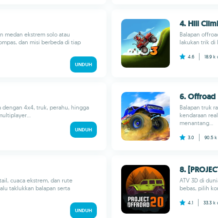
4. Hill Cli
an medan ekstrem solo atau
Balapan offroa
ompas, dan misi berbeda di tiap
lakukan trik di
4.6
18.9 k
UNDUH
6. Offroad
ra dengan 4x4, truk, perahu, hingga
Balapan truk r
ultiplayer...
kendaraan real
menantang...
UNDUH
3.0
90.5 
8. [PROJE
tail, cuaca ekstrem, dan rute
ATV 3D di duni
alu taklukkan balapan serta
bebas, pilih ko
4.1
33.3 k
UNDUH