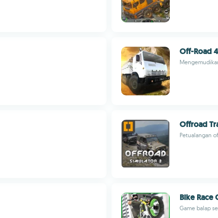
Off-Road 4x
Mengemudikan t
Offroad Tr
Petualangan o
Bike Race 
Game balap se