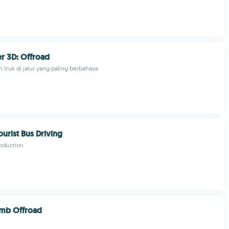
er 3D: Offroad
truk di jalur yang paling berbahaya
urist Bus Driving
roduction
limb Offroad