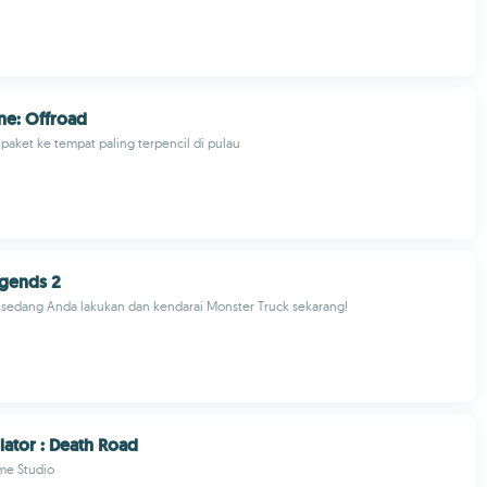
ne: Offroad
aket ke tempat paling terpencil di pulau
egends 2
 sedang Anda lakukan dan kendarai Monster Truck sekarang!
lator : Death Road
me Studio