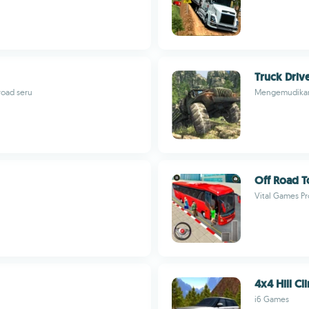
Truck Driv
road seru
Mengemudikan 
Off Road To
Vital Games P
4x4 Hill C
i6 Games