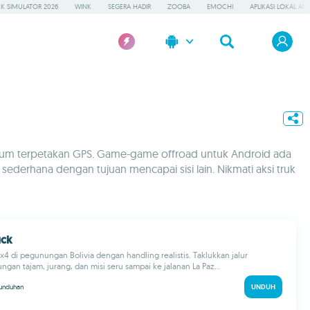
K SIMULATOR 2026
WINK
SEGERA HADIR
ZOOBA
EMOCHI
APLIKASI LOKAL AI
belum terpetakan GPS. Game-game offroad untuk Android ada
sederhana dengan tujuan mencapai sisi lain. Nikmati aksi truk
uck
4x4 di pegunungan Bolivia dengan handling realistis. Taklukkan jalur
ngan tajam, jurang, dan misi seru sampai ke jalanan La Paz...
unduhan
UNDUH