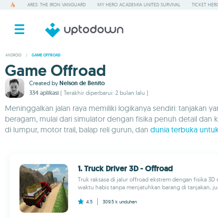
ARES: THE IRON VANGUARD
MY HERO ACADEMIA UNITED SURVIVAL
TICKET HER
ANDROID
/
GAME OFFROAD
Game Offroad
Created by
Nelson de Benito
334 aplikasi
( Terakhir diperbarui: 2 bulan lalu )
Meninggalkan jalan raya memiliki logikanya sendiri: tanjak
beragam, mulai dari simulator dengan fisika penuh detail dan
di lumpur, motor trail, balap reli gurun, dan
dunia terbuka untuk 
1. Truck Driver 3D - Offroad
Truk raksasa di jalur offroad ekstrem dengan fisika 3D
waktu habis tanpa menjatuhkan barang di tanjakan, ju
4.5
309.5 k
unduhan