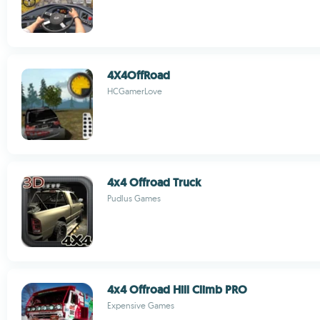
4X4OffRoad
HCGamerLove
4x4 Offroad Truck
Pudlus Games
4x4 Offroad Hill Climb PRO
Expensive Games