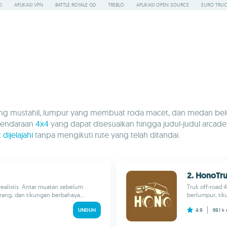
O
APLIKASI VPN
BATTLE ROYALE GD
TREBLO
APLIKASI OPEN SOURCE
EURO TRUC
an yang mustahil, lumpur yang membuat roda macet, dan medan 
 kendaraan
4x4
yang dapat disesuaikan hingga judul-judul arcade 
dijelajahi
tanpa mengikuti rute yang telah ditandai.
2. HonoTr
 realistis. Antar muatan sebelum
Truk off-road 
rang, dan tikungan berbahaya...
berlumpur, tiku
UNDUH
4.9
69.1 k