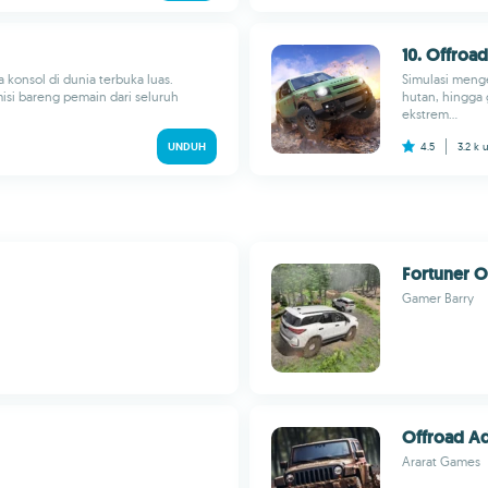
10. Offroa
 konsol di dunia terbuka luas.
Simulasi menge
misi bareng pemain dari seluruh
hutan, hingga 
ekstrem...
UNDUH
4.5
3.2 k
Fortuner O
Gamer Barry
Offroad A
Ararat Games