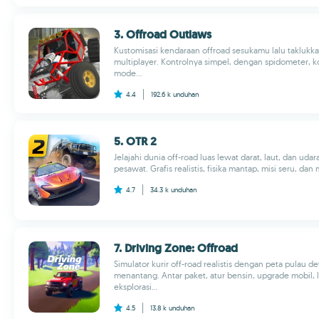
3. Offroad Outlaws
Kustomisasi kendaraan offroad sesukamu lalu taklukk
multiplayer. Kontrolnya simpel, dengan spidometer, k
mode...
4.4
192.6 k
unduhan
5. OTR 2
Jelajahi dunia off-road luas lewat darat, laut, dan uda
pesawat. Grafis realistis, fisika mantap, misi seru, dan m
4.7
34.3 k
unduhan
7. Driving Zone: Offroad
Simulator kurir off-road realistis dengan peta pulau de
menantang. Antar paket, atur bensin, upgrade mobil, l
eksplorasi...
4.5
13.8 k
unduhan