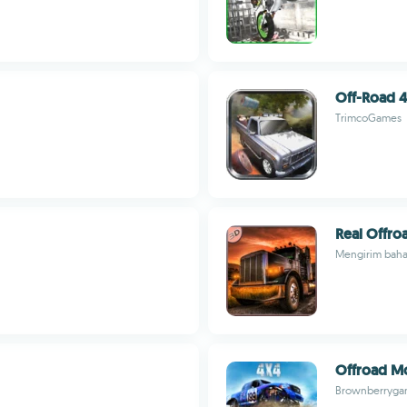
Off-Road 4
TrimcoGames
Real Offro
Mengirim baha
Offroad Mo
Brownberryga