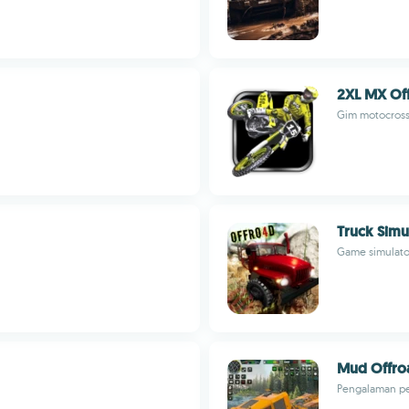
2XL MX Of
Gim motocross
Truck Simu
Game simulato
Mud Offroa
Pengalaman pe