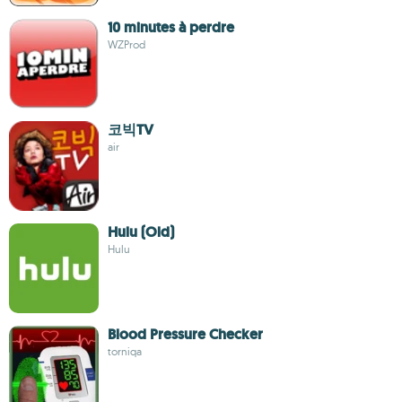
10 minutes à perdre
WZProd
코빅TV
air
Hulu (Old)
Hulu
Blood Pressure Checker
torniqa