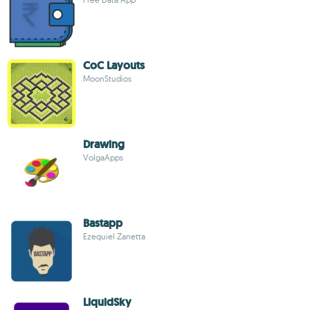
CoC Layouts
MoonStudios
Drawing
VolgaApps
Bastapp
Ezequiel Zanetta
LiquidSky