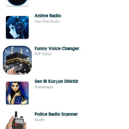
Anime Radio
User One Studio
Funny Voice Changer
POP TOOLS
Sen Bi Kurşun Döktür
Shebekapps
Police Radio Scanner
fesoftt