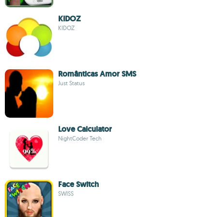
KIDOZ
KIDOZ
Românticas Amor SMS
Just Status
Love Calculator
NightCoder Tech
Face Switch
SWISS