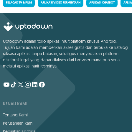
PELACAK TV & FILM
APLIKASI VIDEO PERMINTAAN
APLIKASI CHATBOT
APLIKA
Uptodown adalah toko aplikasi multiplatform khusus Android.
Tujuan kami adalah memberikan akses gratis dan terbuka ke katalog
raksasa aplikasi tanpa batasan, sekaligus menyediakan platform
distribusi legal yang dapat diakses dari browser mana pun serta
melalui aplikasi natif resminya.
KENALI KAMI
Tentang Kami
Perusahaan kami
Kebijakan Editorial