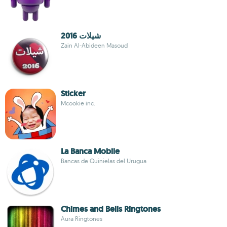
شيلات 2016
Zain Al-Abideen Masoud
Sticker
Mcookie inc.
La Banca Mobile
Bancas de Quinielas del Urugua
Chimes and Bells Ringtones
Aura Ringtones