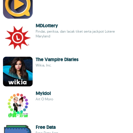
MDLottery
Pindai, periksa, dan lacak tiket serta jackpot Lotere
Maryland
The Vampire Diaries
Wikia, Inc.
MyIdol
Art O Moro
Free Data
Free Data App