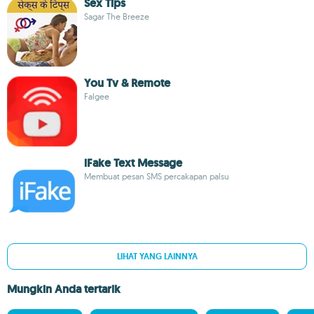
Sex Tips
Sagar The Breeze
You Tv & Remote
Falgee
iFake Text Message
Membuat pesan SMS percakapan palsu
LIHAT YANG LAINNYA
Mungkin Anda tertarik