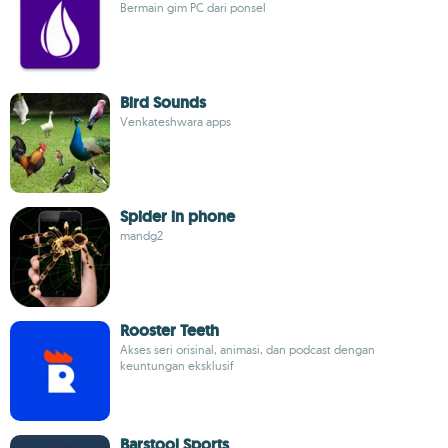
Bermain gim PC dari ponsel
Bird Sounds
Venkateshwara apps
Spider in phone
mandg2
Rooster Teeth
Akses seri orisinal, animasi, dan podcast dengan
keuntungan eksklusif
Barstool Sports