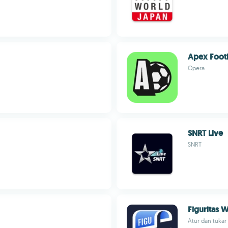
Apex Footb
Opera
SNRT Live
SNRT
Figuritas 
Atur dan tukar