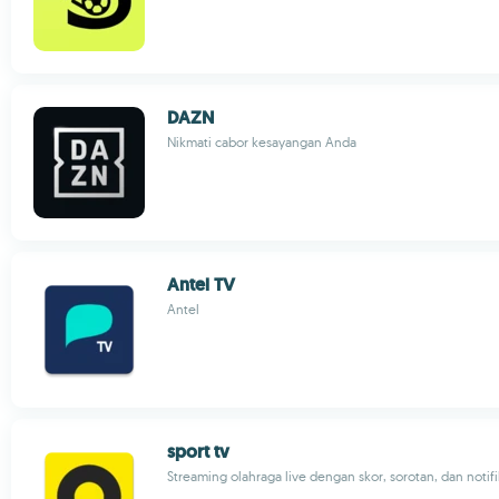
DAZN
Nikmati cabor kesayangan Anda
Antel TV
Antel
sport tv
Streaming olahraga live dengan skor, sorotan, dan notifi