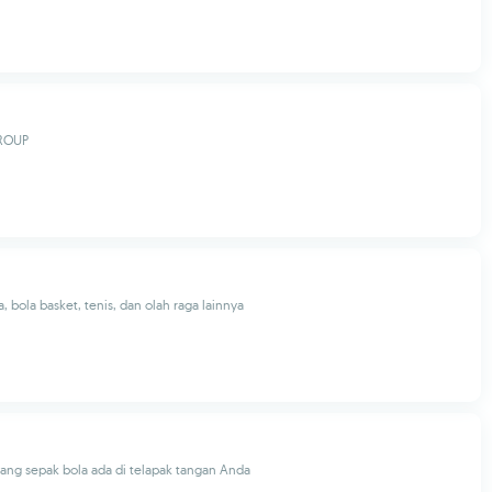
ROUP
, bola basket, tenis, dan olah raga lainnya
tang sepak bola ada di telapak tangan Anda