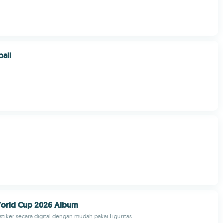
all
World Cup 2026 Album
 stiker secara digital dengan mudah pakai Figuritas