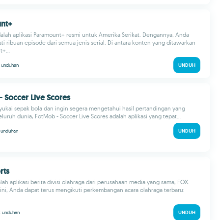
unt+
alah aplikasi Paramount+ resmi untuk Amerika Serikat. Dengannya, Anda
i ribuan episode dari semua jenis serial. Di antara konten yang ditawarkan
+...
k
unduhan
UNDUH
- Soccer Live Scores
ukai sepak bola dan ingin segera mengetahui hasil pertandingan yang
luruh dunia, FotMob - Soccer Live Scores adalah aplikasi yang tepat...
k
unduhan
UNDUH
rts
lah aplikasi berita divisi olahraga dari perusahaan media yang sama, FOX.
i ini, Anda dapat terus mengikuti perkembangan acara olahraga terbaru:
k
unduhan
UNDUH