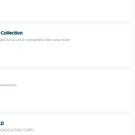
 Collection
iala Dunia untuk mengoleksi dan tukar stiker
teractivos
LD
ROADCASTING CORP.)