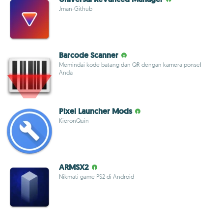
Jman-Github
Barcode Scanner
Memindai kode batang dan QR dengan kamera ponsel
Anda
Pixel Launcher Mods
KieronQuin
ARMSX2
Nikmati game PS2 di Android