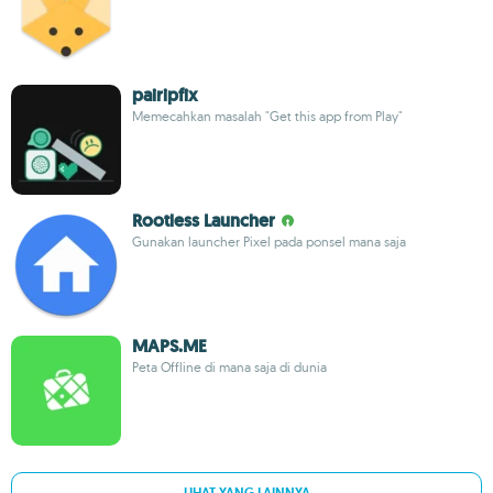
pairipfix
Memecahkan masalah "Get this app from Play"
Rootless Launcher
Gunakan launcher Pixel pada ponsel mana saja
MAPS.ME
Peta Offline di mana saja di dunia