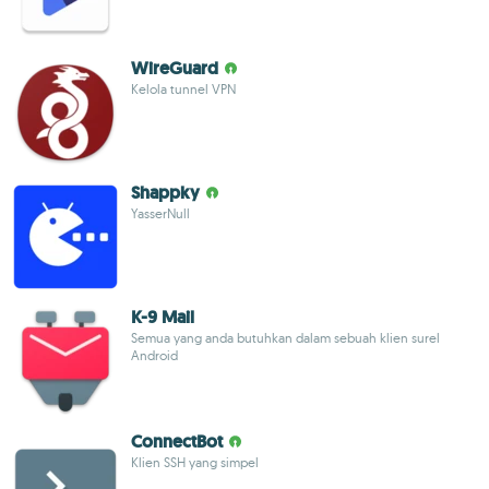
WireGuard
Kelola tunnel VPN
Shappky
YasserNull
K-9 Mail
Semua yang anda butuhkan dalam sebuah klien surel
Android
ConnectBot
Klien SSH yang simpel