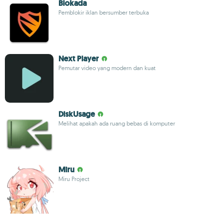
Blokada
Pemblokir iklan bersumber terbuka
Next Player
Pemutar video yang modern dan kuat
DiskUsage
Melihat apakah ada ruang bebas di komputer
Miru
Miru Project