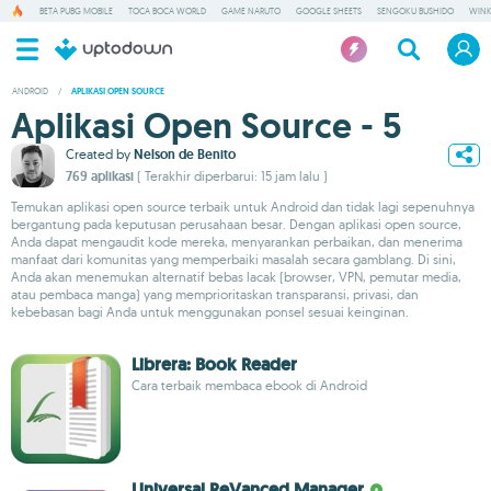
BETA PUBG MOBILE
TOCA BOCA WORLD
GAME NARUTO
GOOGLE SHEETS
SENGOKU BUSHIDO
WIN
ANDROID
/
APLIKASI OPEN SOURCE
Aplikasi Open Source - 5
Created by
Nelson de Benito
769 aplikasi
( Terakhir diperbarui: 15 jam lalu )
Temukan aplikasi open source terbaik untuk Android dan tidak lagi sepenuhnya
bergantung pada keputusan perusahaan besar. Dengan aplikasi open source,
Anda dapat mengaudit kode mereka, menyarankan perbaikan, dan menerima
manfaat dari komunitas yang memperbaiki masalah secara gamblang. Di sini,
Anda akan menemukan alternatif bebas lacak (browser, VPN, pemutar media,
atau pembaca manga) yang memprioritaskan transparansi, privasi, dan
kebebasan bagi Anda untuk menggunakan ponsel sesuai keinginan.
Librera: Book Reader
Cara terbaik membaca ebook di Android
Universal ReVanced Manager