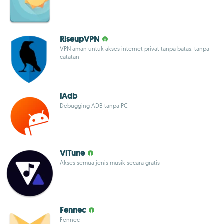
RiseupVPN
VPN aman untuk akses internet privat tanpa batas, tanpa
catatan
iAdb
Debugging ADB tanpa PC
ViTune
Akses semua jenis musik secara gratis
Fennec
Fennec