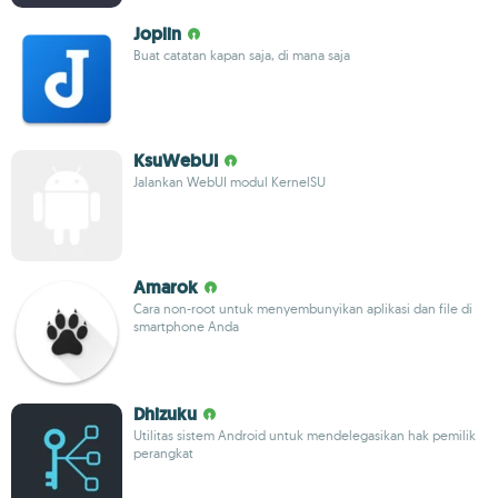
Joplin
Buat catatan kapan saja, di mana saja
KsuWebUI
Jalankan WebUI modul KernelSU
Amarok
Cara non-root untuk menyembunyikan aplikasi dan file di
smartphone Anda
Dhizuku
Utilitas sistem Android untuk mendelegasikan hak pemilik
perangkat