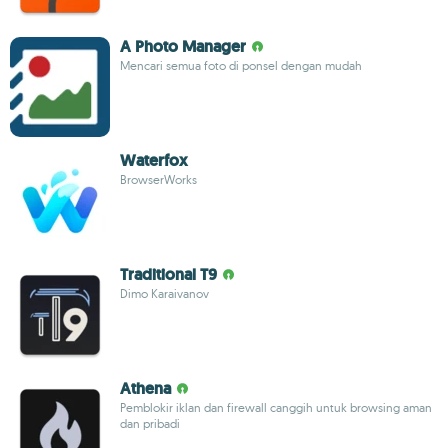
A Photo Manager
Mencari semua foto di ponsel dengan mudah
Waterfox
BrowserWorks
Traditional T9
Dimo Karaivanov
Athena
Pemblokir iklan dan firewall canggih untuk browsing aman
dan pribadi