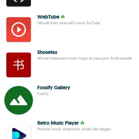
WebTube
Sebuah klien alternatif untuk YouTube
Shosetsu
Nikmati beberapa novel ringan di mana pun Anda berada
Fossify Gallery
Fossify
Retro Music Player
Pemutar musik sederhana, andal, dan elegan